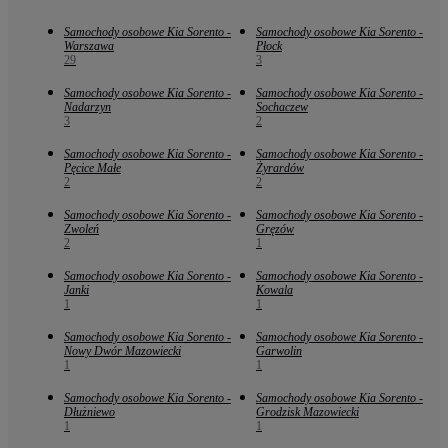
Samochody osobowe Kia Sorento -
Samochody osobowe Kia Sorento -
Warszawa
Płock
29
3
Samochody osobowe Kia Sorento -
Samochody osobowe Kia Sorento -
Nadarzyn
Sochaczew
3
2
Samochody osobowe Kia Sorento -
Samochody osobowe Kia Sorento -
Pęcice Małe
Żyrardów
2
2
Samochody osobowe Kia Sorento -
Samochody osobowe Kia Sorento -
Zwoleń
Gręzów
2
1
Samochody osobowe Kia Sorento -
Samochody osobowe Kia Sorento -
Janki
Kowala
1
1
Samochody osobowe Kia Sorento -
Samochody osobowe Kia Sorento -
Nowy Dwór Mazowiecki
Garwolin
1
1
Samochody osobowe Kia Sorento -
Samochody osobowe Kia Sorento -
Dłużniewo
Grodzisk Mazowiecki
1
1