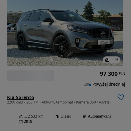
1
/
6
97 300
PLN
Powyżej średniej
Kia Sorento
2200 cm3 • 200 KM • Aktywny tempomat / Kamera 360 / Asystent pasa / Nawigacja / FV marża
112 533 km
Diesel
Automatyczna
2019