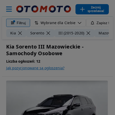
Zacznij
sprzedawać
Wybrane dla Ciebie
Filtruj
Zapisz filt
Kia
Sorento
III (2015-2020)
Mazowie
Kia Sorento III Mazowieckie -
Samochody Osobowe
Liczba ogłoszeń:
12
Jak pozycjonowane są ogłoszenia?