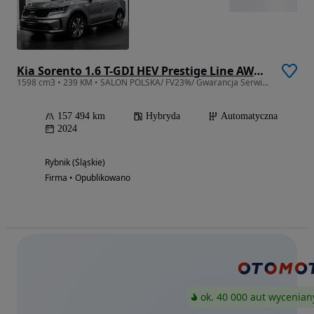
Kia Sorento 1.6 T-GDI HEV Prestige Line AWD 7os
1598 cm3 • 239 KM • SALON POLSKA/ FV23%/ Gwarancja Serwisowa/ PRESTIGE LINE /113 739 NETTO
157 494 km
Hybryda
Automatyczna
2024
Rybnik (Śląskie)
Firma • Opublikowano
ok. 40 000 aut wycenian