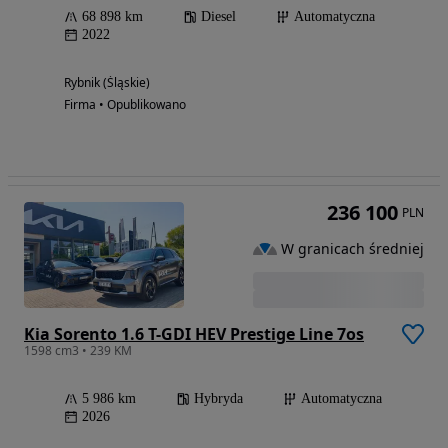
68 898 km
Diesel
Automatyczna
2022
Rybnik (Śląskie)
Firma • Opublikowano
236 100
PLN
W granicach średniej
Kia Sorento 1.6 T-GDI HEV Prestige Line 7os
1598 cm3 • 239 KM
5 986 km
Hybryda
Automatyczna
2026