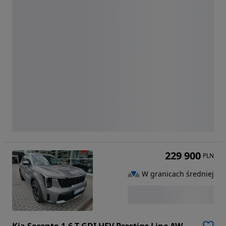
229 900
PLN
W granicach średniej
Kia Sorento 1.6 T-GDI HEV Prestige Line AWD 7os