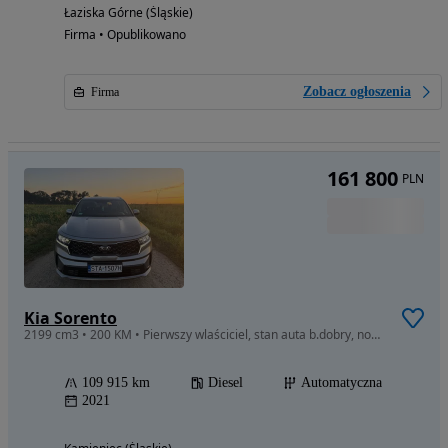
Łaziska Górne (Śląskie)
Firma • Opublikowano
Zobacz ogłoszenia
Firma
161 800
PLN
Kia Sorento
2199 cm3 • 200 KM • Pierwszy wlaściciel, stan auta b.dobry, nowe tarcze i klocki.
109 915 km
Diesel
Automatyczna
2021