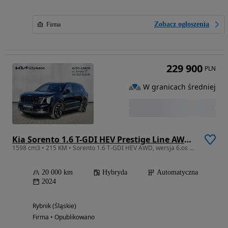
Zobacz ogłoszenia
Firma
229 900
PLN
W granicach średniej
Kia Sorento 1.6 T-GDI HEV Prestige Line AWD 6os
1598 cm3 • 215 KM • Sorento 1.6 T-GDI HEV AWD, wersja 6.os bardzo bogate wyposażenie
20 000 km
Hybryda
Automatyczna
2024
Rybnik (Śląskie)
Firma • Opublikowano