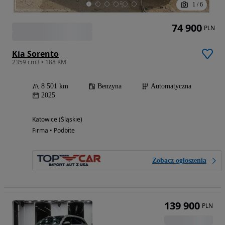
1
/
6
74 900
PLN
Kia Sorento
2359 cm3 • 188 KM
8 501 km
Benzyna
Automatyczna
2025
Katowice (Śląskie)
Firma • Podbite
Zobacz ogłoszenia
139 900
PLN