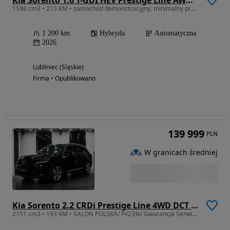
1598 cm3 • 215 KM • samochód demonstracyjny, minimalny przebieg, bogata wersja
1 200 km
Hybryda
Automatyczna
2026
Lubliniec (Śląskie)
Firma • Opublikowano
139 999
PLN
W granicach średniej
Kia Sorento 2.2 CRDi Prestige Line 4WD DCT 7os
2151 cm3 • 193 KM • SALON POLSKA/ FV23%/ Gwarancja Serwisowa/ Prestige Line/ 113 820 NETTO