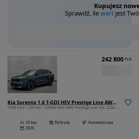
Kupujesz nowe
Sprawdź, ile
wart
jest Twó
242 800
PLN
Kia Sorento 1.6 T-GDI HEV Prestige Line AWD 7os
1598 cm3 • 239 KM • 239KM HEV AWD Prestige Line 7os. 2026 Kredyt 50/50 0%
10 km
Hybryda
Automatyczna
2026