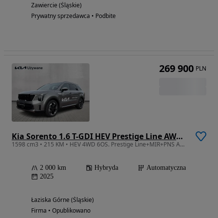
Zawiercie (Śląskie)
Prywatny sprzedawca • Podbite
269 900
PLN
Kia Sorento 1.6 T-GDI HEV Prestige Line AWD 7os
1598 cm3 • 215 KM • HEV 4WD 6OS. Prestige Line+MIR+PNS AWD, Demo/Dealer Kia Etrans/
2 000 km
Hybryda
Automatyczna
2025
Łaziska Górne (Śląskie)
Firma • Opublikowano