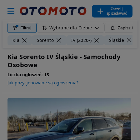
Zacznij
sprzedawać
Wybrane dla Ciebie
Filtruj
Zapisz filt
Kia
Sorento
IV (2020-)
Śląskie
Kia Sorento IV Śląskie - Samochody
Osobowe
Liczba ogłoszeń:
13
Jak pozycjonowane są ogłoszenia?