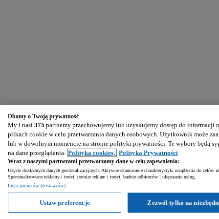
Dbamy o Twoją prywatność
My i nasi
375
partnerzy przechowujemy lub uzyskujemy dostęp do informacji na
plikach cookie w celu przetwarzania danych osobowych. Użytkownik może zaak
lub w dowolnym momencie na stronie polityki prywatności. Te wybory będą s
na dane przeglądania.
Polityka cookies,
Polityka Prywatności
Wraz z naszymi partnerami przetwarzamy dane w celu zapewnienia:
Użycie dokładnych danych geolokalizacyjnych. Aktywne skanowanie charakterystyki urządzenia do celów ide
Spersonalizowane reklamy i treści, pomiar reklam i treści, badnie odbiorców i ulepszanie usług.
Lista partnerów (dostawców)
Ustaw preferencje
Zezwól tylko na niezbędn