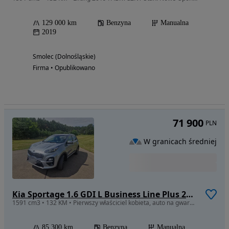
129 000 km
Benzyna
Manualna
2019
Smolec (Dolnośląskie)
Firma • Opublikowano
71 900
PLN
W granicach średniej
Kia Sportage 1.6 GDI L Business Line Plus 2WD
1591 cm3 • 132 KM • Pierwszy właściciel kobieta, auto na gwarancji, bardzo zadbane, mały p
85 300 km
Benzyna
Manualna