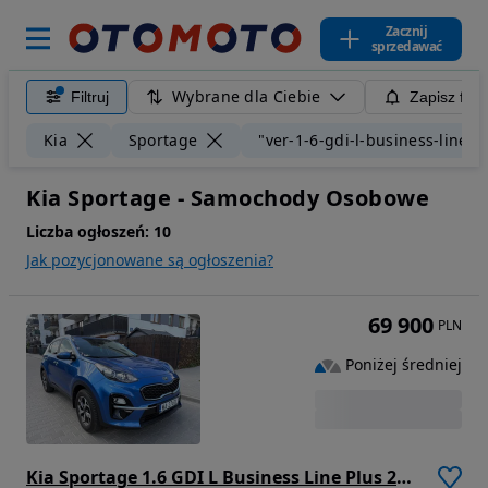
Zacznij
sprzedawać
Wybrane dla Ciebie
Filtruj
Zapisz filt
Kia
Sportage
"ver-1-6-gdi-l-business-line-
Kia Sportage - Samochody Osobowe
Liczba ogłoszeń:
10
Jak pozycjonowane są ogłoszenia?
69 900
PLN
Poniżej średniej
Kia Sportage 1.6 GDI L Business Line Plus 2WD