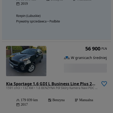
2019
Rzepin (Lubuskie)
Prywatny sprzedawca • Podbite
56 900
PLN
W granicach średniej
Kia Sportage 1.6 GDI L Business Line Plus 2WD
1591 cm3 • 132 KM • 1.6 BENZYNA Pół Skóry Kamera Navi PDC Zobacz Warto
179 039 km
Benzyna
Manualna
2017