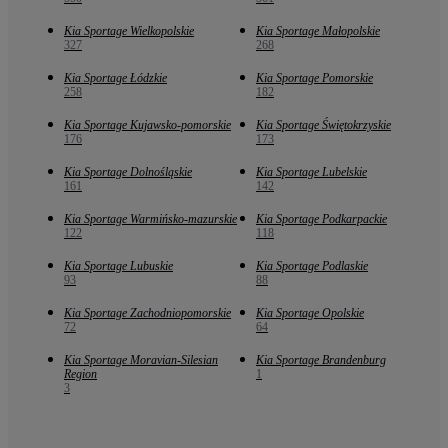
Kia Sportage Wielkopolskie
Kia Sportage Małopolskie
327
268
Kia Sportage Łódzkie
Kia Sportage Pomorskie
258
182
Kia Sportage Kujawsko-pomorskie
Kia Sportage Świętokrzyskie
176
173
Kia Sportage Dolnośląskie
Kia Sportage Lubelskie
161
142
Kia Sportage Warmińsko-mazurskie
Kia Sportage Podkarpackie
122
118
Kia Sportage Lubuskie
Kia Sportage Podlaskie
93
88
Kia Sportage Zachodniopomorskie
Kia Sportage Opolskie
72
64
Kia Sportage Moravian-Silesian
Kia Sportage Brandenburg
Region
1
3