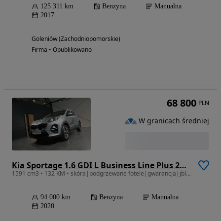
125 311 km
Benzyna
Manualna
2017
Goleniów (Zachodniopomorskie)
Firma • Opublikowano
68 800
PLN
W granicach średniej
Kia Sportage 1.6 GDI L Business Line Plus 2WD
1591 cm3 • 132 KM • skóra|podgrzewane fotele|gwarancja|jbl|android auto|pełny serwis ASO
94 000 km
Benzyna
Manualna
2020