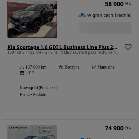
58 900
PLN
W granicach średniej
Kia Sportage 1.6 GDI L Business Line Plus 2WD
1591 cm3 • 132 KM • GT-Line lift blisy asystent pasa ruchu kamera cofania czujniki park.
137 000 km
Benzyna
Manualna
2017
Nowogród (Podlaskie)
Firma • Podbite
74 900
PLN