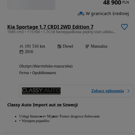
48 900
PLN
W granicach średniej
Kia Sportage 1.7 CRDI 2WD Edition 7
1685 cm3 • 115 KM • 1.7Crdi bezwypadkowa piękny stan udokumentowana historia
191 516 km
Diesel
Manualna
2016
Olsztyn (Warmińsko-mazurskie)
Firma • Opublikowano
Zobacz ogłoszenia
Classy Auto Import aut ze Szwecji
Usługi finansowe
Myjnia
Pomoc drogowa /holowanie
Wynajem pojazdów