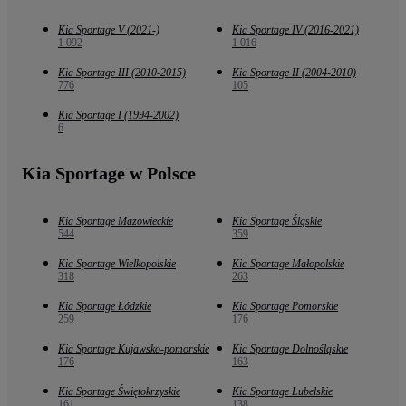
Kia Sportage V (2021-)
Kia Sportage IV (2016-2021)
1 092
1 016
Kia Sportage III (2010-2015)
Kia Sportage II (2004-2010)
776
105
Kia Sportage I (1994-2002)
6
Kia Sportage w Polsce
Kia Sportage Mazowieckie
Kia Sportage Śląskie
544
359
Kia Sportage Wielkopolskie
Kia Sportage Małopolskie
318
263
Kia Sportage Łódzkie
Kia Sportage Pomorskie
259
176
Kia Sportage Kujawsko-pomorskie
Kia Sportage Dolnośląskie
176
163
Kia Sportage Świętokrzyskie
Kia Sportage Lubelskie
161
138