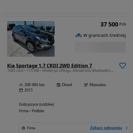
37 500
PLN
W granicach średniej
Kia Sportage 1.7 CRDI 2WD Edition 7
1685 cm3 • 115 KM • Model po Liftingu ,Klimatronic,Bluetooth,Led,Skóra,Kamera Cofania
208 000 km
Diesel
Manualna
2015
Dobryszyce (Łódzkie)
Firma • Podbite
Zobacz ogłoszenia
Firma