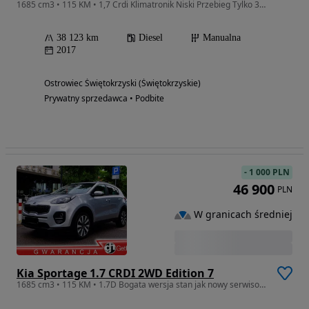
1685 cm3 • 115 KM • 1,7 Crdi Klimatronik Niski Przebieg Tylko 38 tys.km
38 123 km
Diesel
Manualna
2017
Ostrowiec Świętokrzyski (Świętokrzyskie)
Prywatny sprzedawca • Podbite
-
1 000 PLN
46 900
PLN
W granicach średniej
Kia Sportage 1.7 CRDI 2WD Edition 7
1685 cm3 • 115 KM • 1.7D Bogata wersja stan jak nowy serwisowany Zamiana