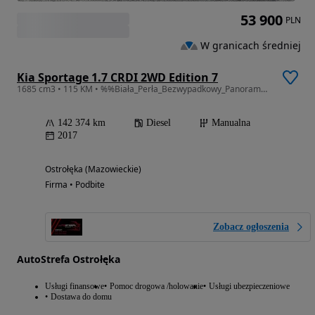
53 900
PLN
W granicach średniej
Kia Sportage 1.7 CRDI 2WD Edition 7
1685 cm3 • 115 KM • %%Biała_Perła_Bezwypadkowy_Panorama_Szyberdach_Super_Stan%%
142 374 km
Diesel
Manualna
2017
Ostrołęka (Mazowieckie)
Firma • Podbite
Zobacz ogłoszenia
AutoStrefa Ostrołęka
Usługi finansowe
Pomoc drogowa /holowanie
Usługi ubezpieczeniowe
Dostawa do domu