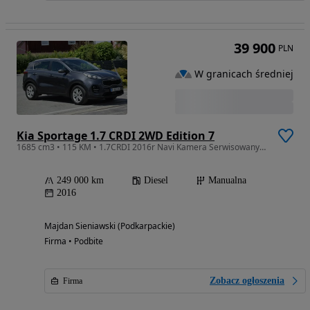
39 900
PLN
W granicach średniej
Kia Sportage 1.7 CRDI 2WD Edition 7
1685 cm3 • 115 KM • 1.7CRDI 2016r Navi Kamera Serwisowany Sprowadzony
249 000 km
Diesel
Manualna
2016
Majdan Sieniawski (Podkarpackie)
Firma • Podbite
Zobacz ogłoszenia
Firma