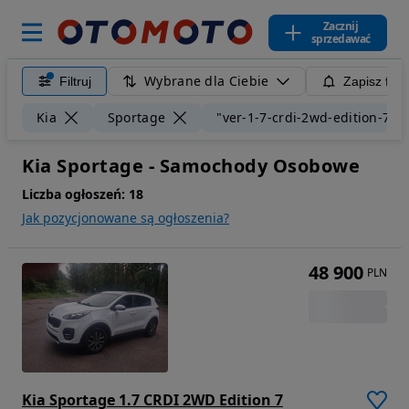
Zacznij
sprzedawać
Wybrane dla Ciebie
Filtruj
Zapisz filt
Kia
Sportage
"ver-1-7-crdi-2wd-edition-7"
Kia Sportage - Samochody Osobowe
Liczba ogłoszeń:
18
Jak pozycjonowane są ogłoszenia?
48 900
PLN
Kia Sportage 1.7 CRDI 2WD Edition 7