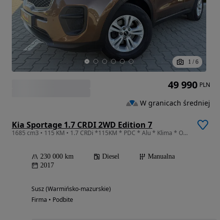
1
/
6
49 990
PLN
W granicach średniej
Kia Sportage 1.7 CRDI 2WD Edition 7
1685 cm3 • 115 KM • 1.7 CRDi *115KM * PDC * Alu * Klima * Opłacona * 8x Koła *
230 000 km
Diesel
Manualna
2017
Susz (Warmińsko-mazurskie)
Firma • Podbite