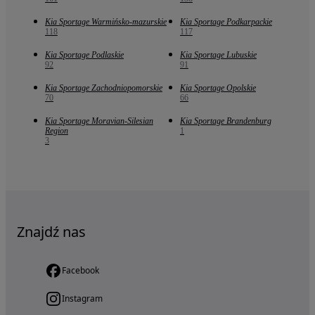
Kia Sportage Warmińsko-mazurskie
Kia Sportage Podkarpackie
118
117
Kia Sportage Podlaskie
Kia Sportage Lubuskie
92
91
Kia Sportage Zachodniopomorskie
Kia Sportage Opolskie
70
66
Kia Sportage Moravian-Silesian
Kia Sportage Brandenburg
Region
1
3
Znajdź nas
Facebook
Instagram