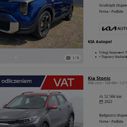
Grudziądz (Kujaw
Firma • Podbite
KIA Autopol
Usługi finansowe
N
Naprawy blacharsk
1
/
6
Kia Stonic
52 566 km
2022
Bydgoszcz (Kuja
Firma • Podbite