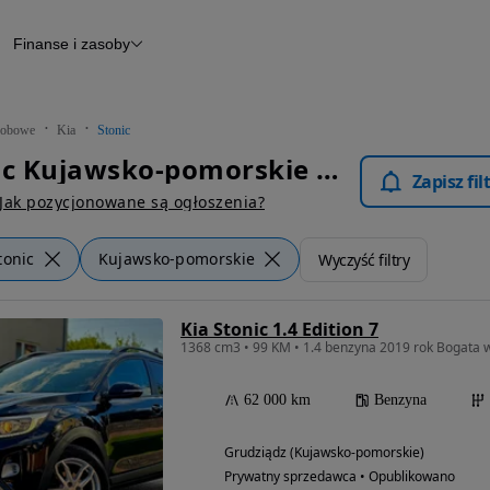
Finanse i zasoby
chody
Finansowanie
Leasing
dy
Narzędzie do wyceny samochodu
tryczne
Raport z inspekcji
obowe
Kia
Stonic
m
Raport historii pojazdu
Kia Stonic Kujawsko-pomorskie - Samochody Osobowe
Otomoto News
Zapisz fi
wane
Jak pozycjonowane są ogłoszenia?
tonic
Kujawsko-pomorskie
Wyczyść filtry
Kia Stonic 1.4 Edition 7
1368 cm3 • 99 KM • 1.4 benzyna 2019 rok Bogata 
62 000 km
Benzyna
Grudziądz (Kujawsko-pomorskie)
Prywatny sprzedawca • Opublikowano