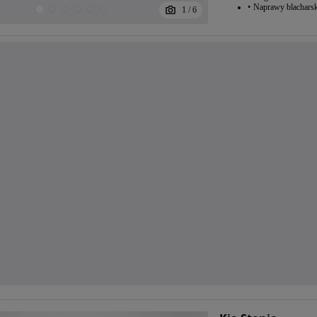
Naprawy blacharsk
1
/
6