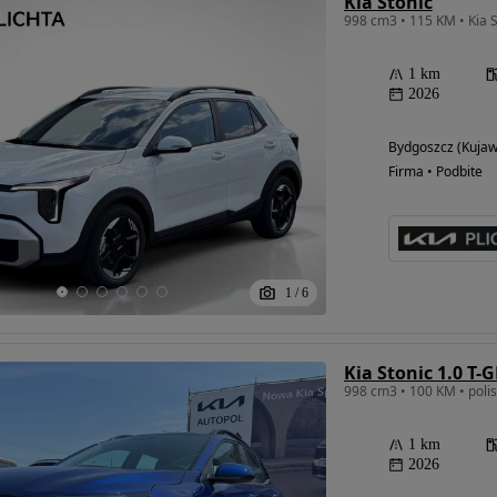
Kia Stonic
1 km
2026
Bydgoszcz (Kuja
Firma • Podbite
1
/
6
Kia Stonic 1.0 T-
1 km
2026