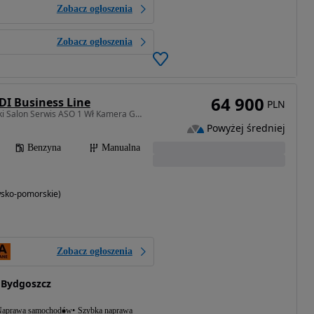
Zobacz ogłoszenia
Zobacz ogłoszenia
64 900
GDI Business Line
PLN
998 cm3 • 100 KM • Polski Salon Serwis ASO 1 Wł Kamera Grzane Fotele i Kierownica LED Alu
Powyżej średniej
Benzyna
Manualna
wsko-pomorskie)
Zobacz ogłoszenia
 Bydgoszcz
aprawa samochodów
Szybka naprawa