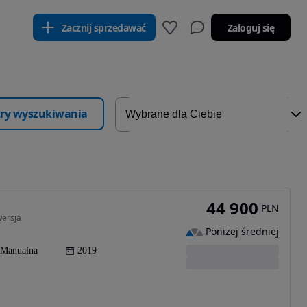
Zacznij sprzedawać
Zaloguj się
ltry wyszukiwania
44 900
PLN
wersja
Poniżej średniej
Manualna
2019