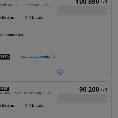
100 890
PLN
998 cm3 • 115 KM • Kia Stonic MHEV 1.0 115KM 6MT Bussines Line
Benzyna
Manualna
wsko-pomorskie)
Zobacz ogłoszenia
90 200
GDI M
PLN
998 cm3 • 100 KM • polisa GRATIS! 50/50 0%, leasing od 101,8%, od ręki, różne kolory
Benzyna
Manualna