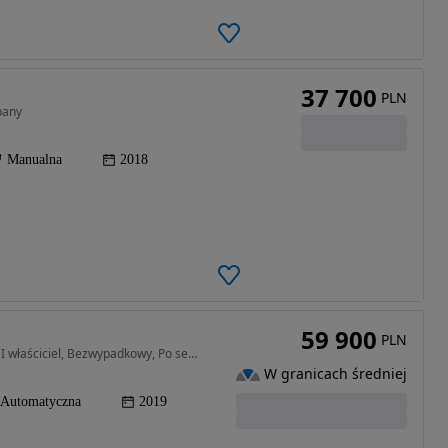
37 700
PLN
bany
Manualna
2018
59 900
PLN
998 cm3 • 120 KM • STONIC 120KM, Automat DCT, I właściciel, Bezwypadkowy, Po serwisie!
W granicach średniej
Automatyczna
2019