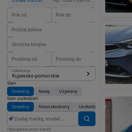
Ustaw budżet
np. 1200 PLN/mc
Lokalizacja
Kujawsko-pomorskie
Stan
Dowolny
Nowy
Używany
Stan uszkodzeń
Dowolny
Nieuszkodzony
Uszkodzony
Obsługiwane przez AutoIQ