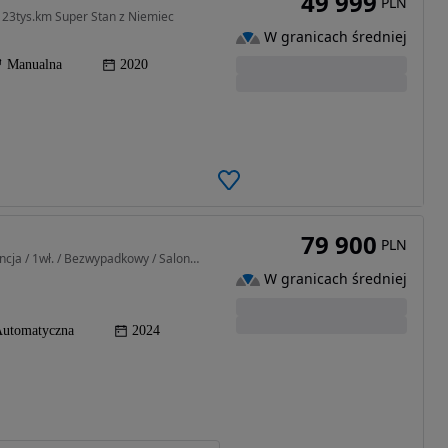
49 999
PLN
123tys.km Super Stan z Niemiec
W granicach średniej
Manualna
2020
79 900
PLN
998 cm3 • 100 KM • 1.0 T-GDI L DCT / ASO / Gwarancja / 1wł. / Bezwypadkowy / Salon Polska
W granicach średniej
utomatyczna
2024