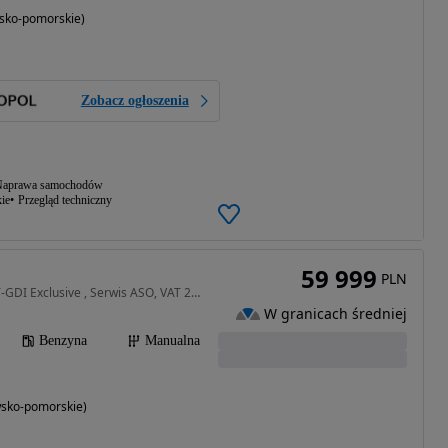
sko-pomorskie)
Zobacz ogłoszenia
aprawa samochodów
ie
Przegląd techniczny
59 999
PLN
998 cm3 • 100 KM • 1.0 T-GDI Exclusive , Serwis ASO, VAT 23%, Klimatronic, Tempomat,
W granicach średniej
Benzyna
Manualna
wsko-pomorskie)