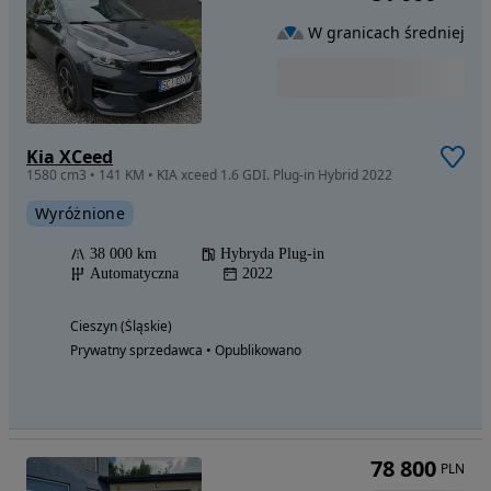
W granicach średniej
Kia XCeed
1580 cm3 • 141 KM • KIA xceed 1.6 GDI. Plug-in Hybrid 2022
Wyróżnione
38 000 km
Hybryda Plug-in
Automatyczna
2022
Cieszyn (Śląskie)
Prywatny sprzedawca • Opublikowano
78 800
PLN