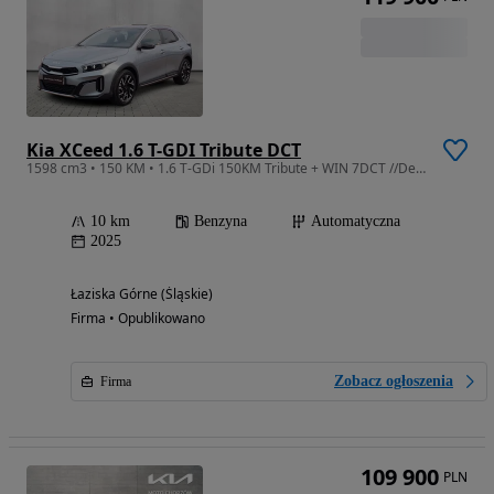
Kia XCeed 1.6 T-GDI Tribute DCT
1598 cm3 • 150 KM • 1.6 T-GDi 150KM Tribute + WIN 7DCT //Dealer Kia Etrans\\
10 km
Benzyna
Automatyczna
2025
Łaziska Górne (Śląskie)
Firma • Opublikowano
Zobacz ogłoszenia
Firma
109 900
PLN