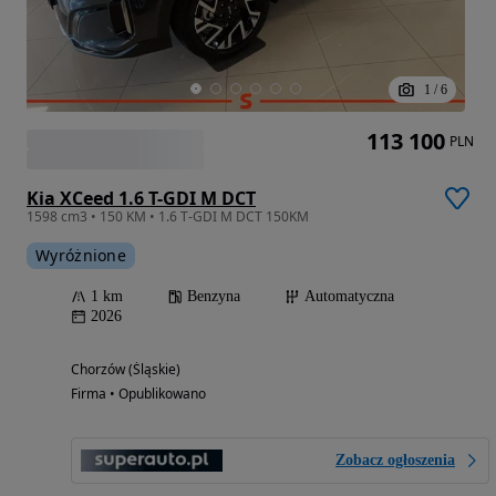
1
/
6
113 100
PLN
Kia XCeed 1.6 T-GDI M DCT
1598 cm3 • 150 KM • 1.6 T-GDI M DCT 150KM
Wyróżnione
1 km
Benzyna
Automatyczna
2026
Chorzów (Śląskie)
Firma • Opublikowano
Zobacz ogłoszenia