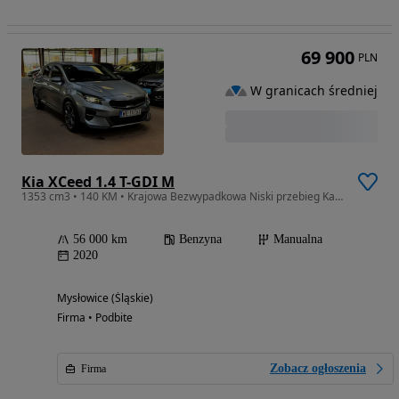
69 900
PLN
W granicach średniej
Kia XCeed 1.4 T-GDI M
1353 cm3 • 140 KM • Krajowa Bezwypadkowa Niski przebieg Kamera Nawigacja FV23%
56 000 km
Benzyna
Manualna
2020
Mysłowice (Śląskie)
Firma • Podbite
Zobacz ogłoszenia
Firma