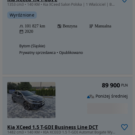
1353 cm3 • 140 KM • Kia XCeed Salon Polska | 1 Właściciel | Bogata wersja | Full LED | Hak
Wyróżnione
101 827 km
Benzyna
Manualna
2020
Bytom (Śląskie)
Prywatny sprzedawca • Opublikowano
89 900
PLN
Poniżej średniej
Kia XCeed 1.5 T-GDI Business Line DCT
1482 cm3 • 140 KM • KIA XCEED 1.5 T-GDI Automat Bogate Wyposażenie Niski Przebieg