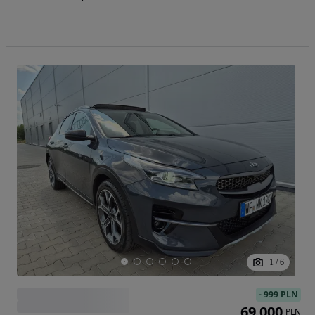
1
/
6
-
999 PLN
69 000
PLN