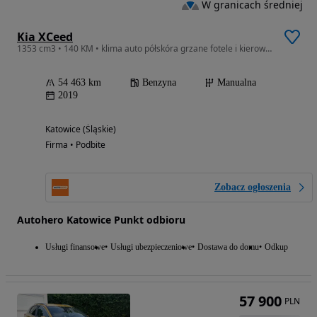
W granicach średniej
Kia XCeed
1353 cm3 • 140 KM • klima auto półskóra grzane fotele i kierownica navi kamera i czujniki
54 463 km
Benzyna
Manualna
2019
Katowice (Śląskie)
Firma • Podbite
Zobacz ogłoszenia
Autohero Katowice Punkt odbioru
Usługi finansowe
Usługi ubezpieczeniowe
Dostawa do domu
Odkup
57 900
PLN