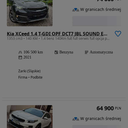
W granicach średniej
Kia XCeed 1.4 T-GDI OPF DCT7 JBL SOUND EDITION
1353 cm3 • 140 KM • 1.4 benz 140Km full full serwis full opcja przeb. TYLKO 106tys. Niemcy
106 500 km
Benzyna
Automatyczna
2021
Żarki (Śląskie)
Firma • Podbite
64 900
PLN
W granicach średniej