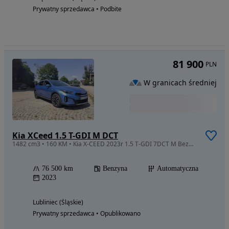
Prywatny sprzedawca • Podbite
81 900
PLN
W granicach średniej
Kia XCeed 1.5 T-GDI M DCT
1482 cm3 • 160 KM • Kia X-CEED 2023r 1.5 T-GDI 7DCT M Bezwypadkowy FV serwisowan 77tys km
76 500 km
Benzyna
Automatyczna
2023
Lubliniec (Śląskie)
Prywatny sprzedawca • Opublikowano