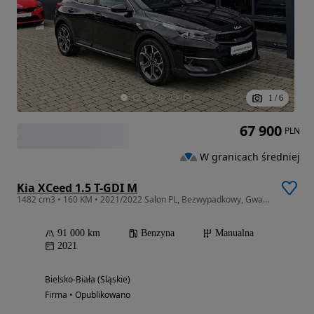
1
/
6
67 900
PLN
W granicach średniej
Kia XCeed 1.5 T-GDI M
1482 cm3 • 160 KM • 2021/2022 Salon PL, Bezwypadkowy, Gwarancja 2029, FV23%
91 000 km
Benzyna
Manualna
2021
Bielsko-Biała (Śląskie)
Firma • Opublikowano