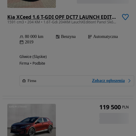
Kia XCeed 1.6 T-GDI OPF DCT7 LAUNCH EDITION
1591 cm3 • 204 KM • 1.6T-Gdi 204KM LauchXEdition! Pano! Skóra! Full! SERWIS! Bezwypadkowy!
80 000 km
Benzyna
Automatyczna
2019
Gliwice (Śląskie)
Firma • Podbite
Zobacz ogłoszenia
Firma
119 500
PLN