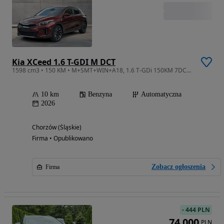
Kia XCeed 1.6 T-GDI M DCT
1598 cm3 • 150 KM • M+SMT+WIN+A18, 1.6 T-GDi 150KM 7DCT, Promocyjne finansowanie!
10 km
Benzyna
Automatyczna
2026
Chorzów (Śląskie)
Firma • Opublikowano
Zobacz ogłoszenia
Firma
-
444 PLN
74 000
PLN