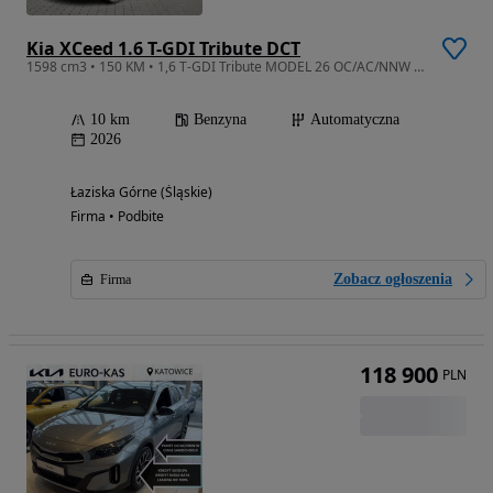
Kia XCeed 1.6 T-GDI Tribute DCT
1598 cm3 • 150 KM • 1,6 T-GDI Tribute MODEL 26 OC/AC/NNW W CENIE! Ostatnie sztuki !
10 km
Benzyna
Automatyczna
2026
Łaziska Górne (Śląskie)
Firma • Podbite
Zobacz ogłoszenia
Firma
118 900
PLN