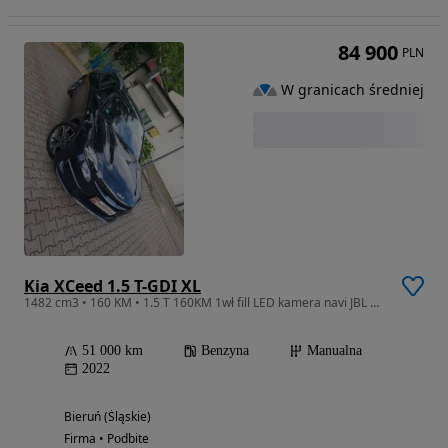
84 900
PLN
W granicach średniej
Kia XCeed 1.5 T-GDI XL
1482 cm3 • 160 KM • 1.5 T 160KM 1wł fill LED kamera navi JBL Gwarancja 02.2029!! Piękna!!
51 000 km
Benzyna
Manualna
2022
Bieruń (Śląskie)
Firma • Podbite