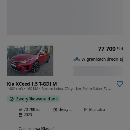
77 700
PLN
W granicach średniej
Kia XCeed 1.5 T-GDI M
1482 cm3 • 160 KM • Bardzo ładna, 70 tys. km, Polski Salon, FV 23%, Bezwypadkowa, Gwarancj
Zweryfikowane dane
70 700 km
Benzyna
Manualna
2023
Częstochowa (Śląskie)