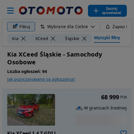
Zacznij
sprzedawać
Wybrane dla Ciebie
Filtruj
Zapisz filt
Wyczyść filtry
Kia
XCeed
Śląskie
Kia XCeed Śląskie - Samochody
Osobowe
Liczba ogłoszeń:
94
Jak pozycjonowane są ogłoszenia?
68 999
PLN
W granicach średniej
Kia XCeed 1.4 T-GDI L