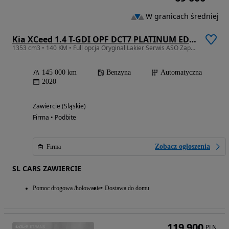
W granicach średniej
Kia XCeed 1.4 T-GDI OPF DCT7 PLATINUM EDITION
1353 cm3 • 140 KM • Full opcja Oryginał Lakier Serwis ASO Zapraszam
145 000 km
Benzyna
Automatyczna
2020
Zawiercie (Śląskie)
Firma • Podbite
Zobacz ogłoszenia
Firma
SL CARS ZAWIERCIE
Pomoc drogowa /holowanie
Dostawa do domu
119 900
PLN