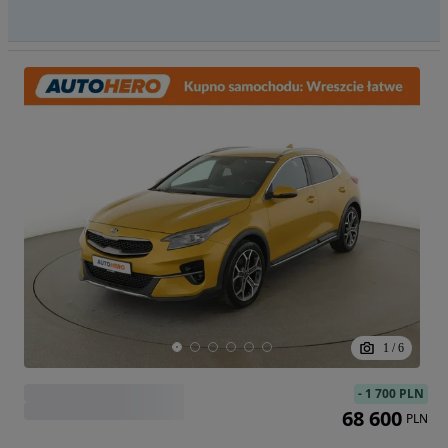
1
/
6
-
1 700 PLN
68 600
PLN