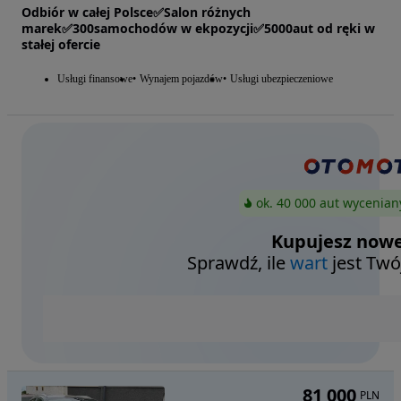
Odbiór w całej Polsce✅Salon różnych
marek✅300samochodów w ekpozycji✅5000aut od ręki w
stałej ofercie
Usługi finansowe
Wynajem pojazdów
Usługi ubezpieczeniowe
ok. 40 000 aut wycenian
Kupujesz nowe
Sprawdź, ile
wart
jest Twó
81 000
PLN