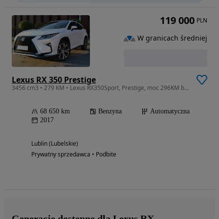
119 000
PLN
W granicach średniej
Lexus RX 350 Prestige
3456 cm3 • 279 KM • Lexus RX350Sport, Prestige, moc 296KM biała perła,relingi, zimowe koła
68 650 km
Benzyna
Automatyczna
2017
Lublin (Lubelskie)
Prywatny sprzedawca • Podbite
Generacje dostępne dla Lexus RX