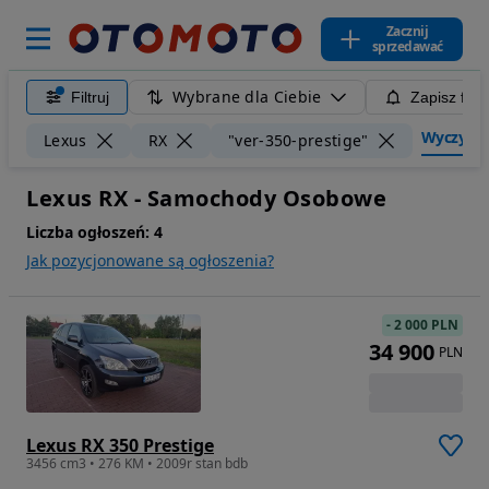
Zacznij
sprzedawać
Wybrane dla Ciebie
Filtruj
Zapisz filt
Wyczyść f
Lexus
RX
"ver-350-prestige"
Lexus RX - Samochody Osobowe
Liczba ogłoszeń:
4
Jak pozycjonowane są ogłoszenia?
-
2 000 PLN
34 900
PLN
Lexus RX 350 Prestige
3456 cm3 • 276 KM • 2009r stan bdb