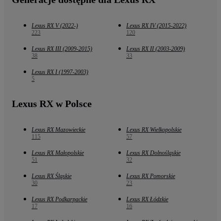
Lexus RX V (2022-)
Lexus RX IV (2015-2022)
223
120
Lexus RX III (2009-2015)
Lexus RX II (2003-2009)
38
33
Lexus RX I (1997-2003)
5
Lexus RX w Polsce
Lexus RX Mazowieckie
Lexus RX Wielkopolskie
115
57
Lexus RX Małopolskie
Lexus RX Dolnośląskie
51
32
Lexus RX Śląskie
Lexus RX Pomorskie
30
23
Lexus RX Podkarpackie
Lexus RX Łódzkie
17
16