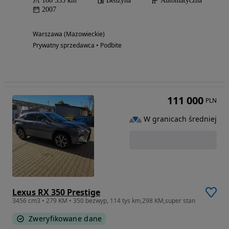
186 535 km
Benzyna
Automatyczna
2007
Warszawa (Mazowieckie)
Prywatny sprzedawca • Podbite
111 000
PLN
W granicach średniej
Lexus RX 350 Prestige
3456 cm3 • 279 KM • 350 bezwyp, 114 tys km,298 KM,super stan
Zweryfikowane dane