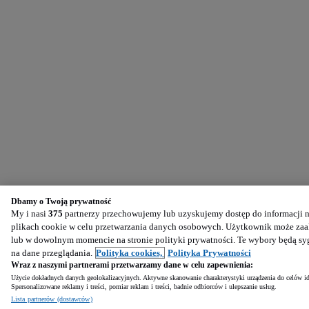
Dbamy o Twoją prywatność
My i nasi
375
partnerzy przechowujemy lub uzyskujemy dostęp do informacji na
plikach cookie w celu przetwarzania danych osobowych. Użytkownik może zaak
lub w dowolnym momencie na stronie polityki prywatności. Te wybory będą s
na dane przeglądania.
Polityka cookies,
Polityka Prywatności
Wraz z naszymi partnerami przetwarzamy dane w celu zapewnienia:
Użycie dokładnych danych geolokalizacyjnych. Aktywne skanowanie charakterystyki urządzenia do celów ide
Spersonalizowane reklamy i treści, pomiar reklam i treści, badnie odbiorców i ulepszanie usług.
Lista partnerów (dostawców)