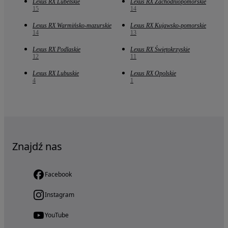
Lexus RX Lubelskie
Lexus RX Zachodniopomorskie
15
14
Lexus RX Warmińsko-mazurskie
Lexus RX Kujawsko-pomorskie
14
13
Lexus RX Podlaskie
Lexus RX Świętokrzyskie
12
11
Lexus RX Lubuskie
Lexus RX Opolskie
4
1
Znajdź nas
Facebook
Instagram
YouTube