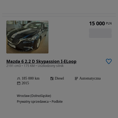
15 000
PLN
Mazda 6 2.2 D Skypassion I-ELoop
2191 cm3 • 175 KM • Uszkodzony silnik
185 000 km
Diesel
Automatyczna
2015
Wrocław (Dolnośląskie)
Prywatny sprzedawca • Podbite