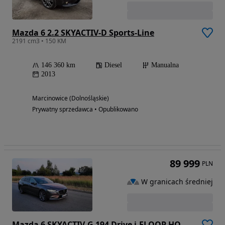
Mazda 6 2.2 SKYACTIV-D Sports-Line
2191 cm3 • 150 KM
146 360 km
Diesel
Manualna
2013
Marcinowice (Dolnośląskie)
Prywatny sprzedawca • Opublikowano
89 999
PLN
W granicach średniej
Mazda 6 SKYACTIV-G 194 Drive i-ELOOP HOMURA