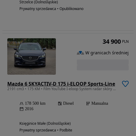
Strzelce (Dolnośląskie)
Prywatny sprzedawca • Opublikowano
34 900
PLN
W granicach średniej
Mazda 6 SKYACTIV-D 175 i-ELOOP Sports-Line
2191 cm3 • 175 KM • Film YouTube I-eloop System radar skóry ksenon Navi ledy rvm pdc
178 500 km
Diesel
Manualna
2016
Księginice Małe (Dolnośląskie)
Prywatny sprzedawca • Podbite