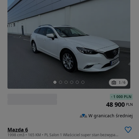
1
/
6
-
1 000 PLN
48 900
PLN
W granicach średniej
Mazda 6
1998 cm3 • 165 KM • PL Salon 1 Właściciel super stan bezwypadkowy 71AUTO