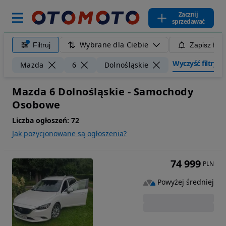
Zacznij
sprzedawać
Wybrane dla Ciebie
Filtruj
Zapisz filt
Wyczyść filtry
Mazda
6
Dolnośląskie
Mazda 6 Dolnośląskie - Samochody
Osobowe
Liczba ogłoszeń:
72
Jak pozycjonowane są ogłoszenia?
74 999
PLN
Powyżej średniej