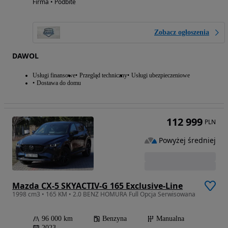
Firma • Podbite
Zobacz ogłoszenia
DAWOL
Usługi finansowe
Przegląd techniczny
Usługi ubezpieczeniowe
Dostawa do domu
112 999
PLN
Powyżej średniej
Mazda CX-5 SKYACTIV-G 165 Exclusive-Line
1998 cm3 • 165 KM • 2.0 BENZ HOMURA Full Opcja Serwisowana
96 000 km
Benzyna
Manualna
2023