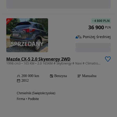
-
4 800 PLN
36 900
PLN
Poniżej średniej
Mazda CX-5 2.0 Skyenergy 2WD
1998 cm3 • 165 KM • 2.0 165KM # SkyEnergy # Navi # Climatronic # Parktronic # Super Stan !
200 000 km
Benzyna
Manualna
2012
Chmielnik (Świętokrzyskie)
Firma • Podbite