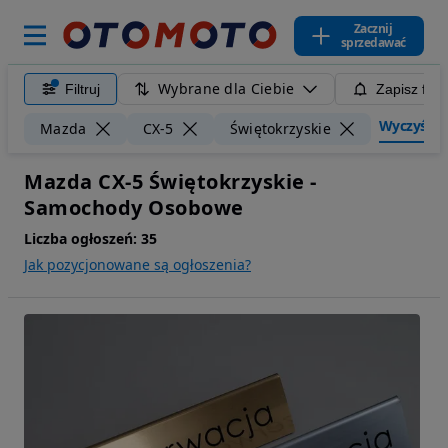
Zacznij
sprzedawać
Wybrane dla Ciebie
Filtruj
Zapisz filt
Wyczyść fi
Mazda
CX-5
Świętokrzyskie
Mazda CX-5 Świętokrzyskie -
Samochody Osobowe
Liczba ogłoszeń:
35
Jak pozycjonowane są ogłoszenia?