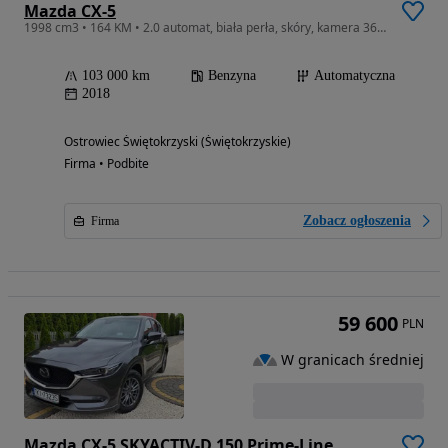
Mazda CX-5
1998 cm3 • 164 KM • 2.0 automat, biała perła, skóry, kamera 360, nawigacja, bose
103 000 km
Benzyna
Automatyczna
2018
Ostrowiec Świętokrzyski (Świętokrzyskie)
Firma • Podbite
Zobacz ogłoszenia
Firma
59 600
PLN
W granicach średniej
Mazda CX-5 SKYACTIV-D 150 Prime-Line