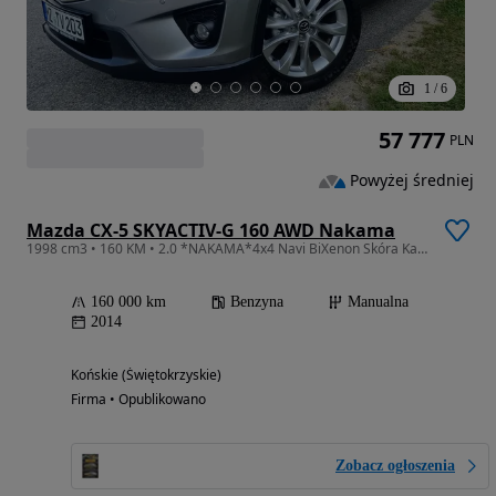
1
/
6
57 777
PLN
Powyżej średniej
Mazda CX-5 SKYACTIV-G 160 AWD Nakama
1998 cm3 • 160 KM • 2.0 *NAKAMA*4x4 Navi BiXenon Skóra Kamera Keyless BeZkOLIZYJNA
160 000 km
Benzyna
Manualna
2014
Końskie (Świętokrzyskie)
Firma • Opublikowano
Zobacz ogłoszenia