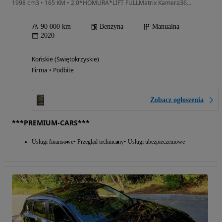
1998 cm3 • 165 KM • 2.0*HOMURA*LIFT FULLMatrix Kamera360 Navi Skóra HeadUp Bezkolizyjna
90 000 km
Benzyna
Manualna
2020
Końskie (Świętokrzyskie)
Firma • Podbite
Zobacz ogłoszenia
***PREMIUM-CARS***
Usługi finansowe
Przegląd techniczny
Usługi ubezpieczeniowe