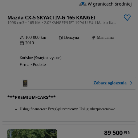
W granicach średniej
Mazda CX-5 SKYACTIV-G 165 KANGEI
1998 cm3 • 165 KM • 2.0*KANGEI*LIFT 19"ALU FULLMatrix Kamera360 Navi HeadUp Bezkolizyjna
100 000 km
Benzyna
Manualna
2019
Końskie (Świętokrzyskie)
Firma • Podbite
Zobacz ogłoszenia
***PREMIUM-CARS***
Usługi finansowe
Przegląd techniczny
Usługi ubezpieczeniowe
89 500
PLN