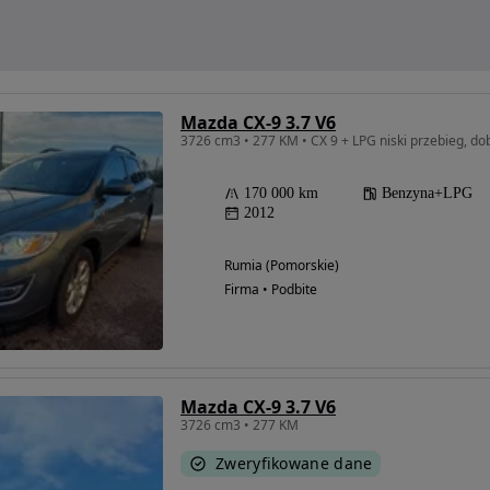
Mazda CX-9 3.7 V6
3726 cm3 • 277 KM • CX 9 + LPG niski przebieg, do
170 000 km
Benzyna+LPG
2012
Rumia (Pomorskie)
Firma • Podbite
Mazda CX-9 3.7 V6
3726 cm3 • 277 KM
Zweryfikowane dane