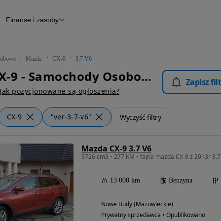
Finanse i zasoby
chody
Finansowanie
Leasing
dy
Narzędzie do wyceny samochodu
tryczne
Raport z inspekcji
obowe
Mazda
CX-9
3.7 V6
m
Raport historii pojazdu
Mazda CX-9 - Samochody Osobowe
Otomoto News
Zapisz fi
wane
Jak pozycjonowane są ogłoszenia?
CX-9
"ver-3-7-v6"
Wyczyść filtry
Mazda CX-9 3.7 V6
3726 cm3 • 277 KM • fajna mazda CX-9 z 2013r 3.7 
13 000 km
Benzyna
Nowe Budy (Mazowieckie)
Prywatny sprzedawca • Opublikowano