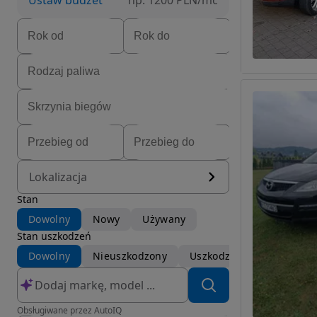
Ustaw budżet
np. 1200 PLN/mc
Lokalizacja
Stan
Dowolny
Nowy
Używany
Stan uszkodzeń
Dowolny
Nieuszkodzony
Uszkodzony
Obsługiwane przez AutoIQ