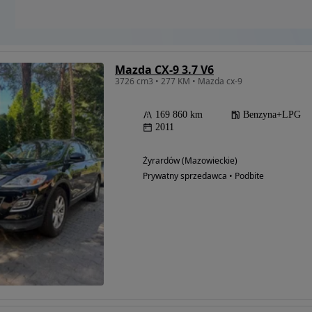
Mazda CX-9 3.7 V6
3726 cm3 • 277 KM • Mazda cx-9
169 860 km
Benzyna+LPG
2011
Żyrardów (Mazowieckie)
Prywatny sprzedawca • Podbite