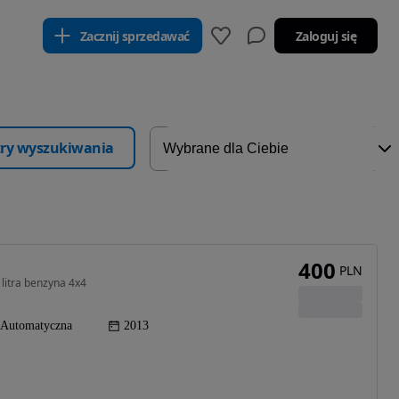
Zacznij sprzedawać
Zaloguj się
ltry wyszukiwania
400
PLN
litra benzyna 4x4
Automatyczna
2013