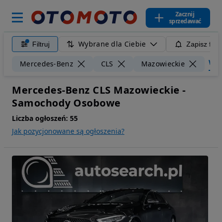
Zacznij
sprzedawać
Wybrane dla Ciebie
Filtruj
Zapisz filt
Wycz
Mercedes-Benz
CLS
Mazowieckie
Mercedes-Benz CLS Mazowieckie -
Samochody Osobowe
Liczba ogłoszeń:
55
Jak pozycjonowane są ogłoszenia?