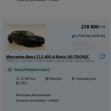
218 800
PLN
Poniżej średniej
Mercedes-Benz CLS 450 4-Matic 9G-TRONIC
2999 cm3 • 367 KM • Prawie Nowa Czarna Perła z Mocą, Pięknym wnętrzem i wyposażeniem
Zweryfikowane dane
25 000 km
Benzyna
Automatyczna
2021
Warszawa (Mazowieckie)
Prywatny sprzedawca • Podbite