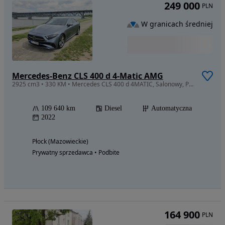
249 000
PLN
W granicach średniej
Mercedes-Benz CLS 400 d 4-Matic AMG
2925 cm3 • 330 KM • Mercedes CLS 400 d 4MATIC, Salonowy, Pierwszy Właściciel
109 640 km
Diesel
Automatyczna
2022
Płock (Mazowieckie)
Prywatny sprzedawca • Podbite
164 900
PLN