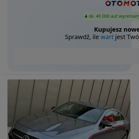
ok. 40 000 aut wycenian
Kupujesz nowe
Sprawdź, ile
wart
jest Twó