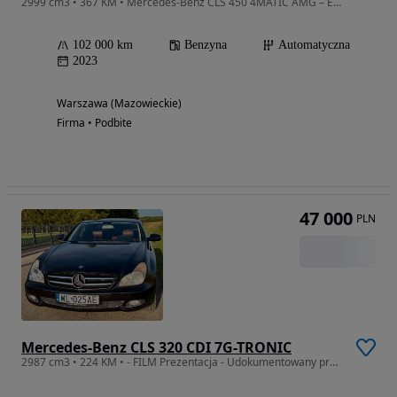
2999 cm3 • 367 KM • Mercedes-Benz CLS 450 4MATIC AMG – Emerald Green Metallic
102 000 km
Benzyna
Automatyczna
2023
Warszawa (Mazowieckie)
Firma • Podbite
47 000
PLN
Mercedes-Benz CLS 320 CDI 7G-TRONIC
2987 cm3 • 224 KM • - FILM Prezentacja - Udokumentowany przebieg 320 CDI