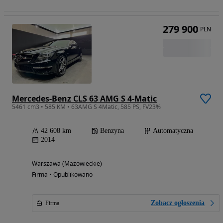
279 900
PLN
Mercedes-Benz CLS 63 AMG S 4-Matic
5461 cm3 • 585 KM • 63AMG S 4Matic, 585 PS, FV23%
42 608 km
Benzyna
Automatyczna
2014
Warszawa (Mazowieckie)
Firma • Opublikowano
Zobacz ogłoszenia
Firma