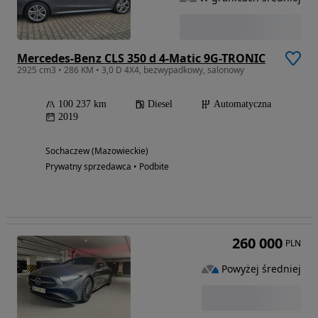
Mercedes-Benz CLS 350 d 4-Matic 9G-TRONIC
2925 cm3 • 286 KM • 3,0 D 4X4, bezwypadkowy, salonowy
100 237 km
Diesel
Automatyczna
2019
Sochaczew (Mazowieckie)
Prywatny sprzedawca • Podbite
260 000
PLN
Powyżej średniej