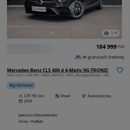
1
/
6
184 999
PLN
W granicach średniej
Mercedes-Benz CLS 400 d 4-Matic 9G-TRONIC
2925 cm3 • 340 KM • 400d, 4MATIC, AMG, Bezwypadkowy, I Właściciel, ASO, Szyberdach, FV
Wyróżnione
129 781 km
Diesel
Automatyczna
2018
Jawczyce (Mazowieckie)
Firma • Podbite