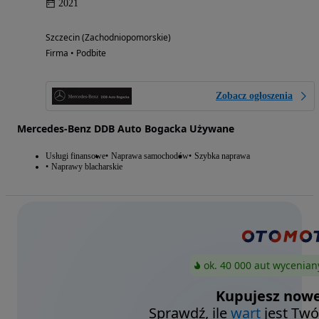
2021
Szczecin (Zachodniopomorskie)
Firma • Podbite
Zobacz ogłoszenia
Mercedes-Benz DDB Auto Bogacka Używane
Usługi finansowe
Naprawa samochodów
Szybka naprawa
Naprawy blacharskie
ok. 40 000 aut wycenian
Kupujesz nowe
Sprawdź, ile
wart
jest Twó