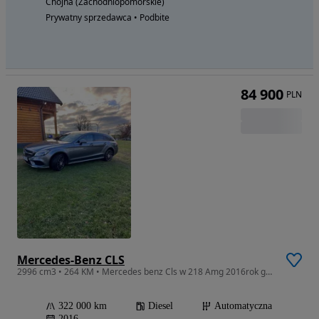
Chojna (Zachodniopomorskie)
Prywatny sprzedawca • Podbite
84 900
PLN
Mercedes-Benz CLS
2996 cm3 • 264 KM • Mercedes benz Cls w 218 Amg 2016rok grudzień 350cdi shooting brake
322 000 km
Diesel
Automatyczna
2016