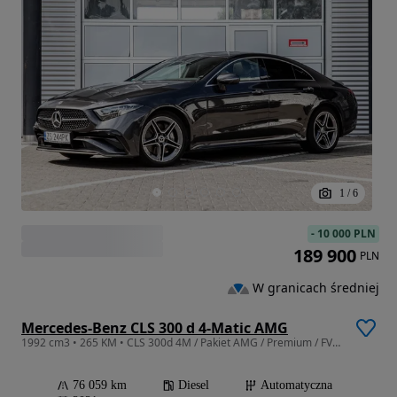
1
/
6
-
10 000 PLN
189 900
PLN
W granicach średniej
Mercedes-Benz CLS 300 d 4-Matic AMG
1992 cm3 • 265 KM • CLS 300d 4M / Pakiet AMG / Premium / FV VAT / DDB Auto Bogacka
76 059 km
Diesel
Automatyczna