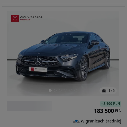
1
/
6
-
8 400 PLN
183 500
PLN
W granicach średniej