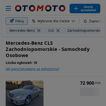
Zacznij
sprzedawać
Wybrane dla Ciebie
Filtruj
Zapisz filt
Mercedes-Benz
CLS
Zachodniopomorskie
Mercedes-Benz CLS
Zachodniopomorskie - Samochody
Osobowe
Liczba ogłoszeń:
16
Jak pozycjonowane są ogłoszenia?
72 900
PLN