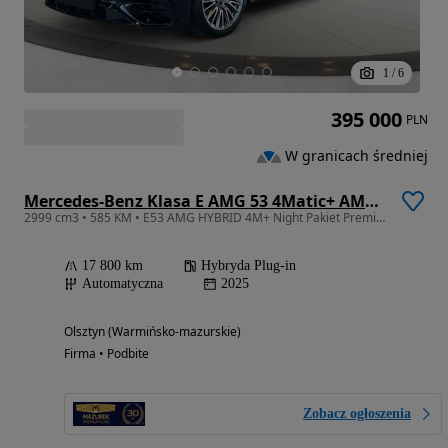
1
/
6
395 000
PLN
W granicach średniej
Mercedes-Benz Klasa E AMG 53 4Matic+ AMG SPEEDSHIFT TCT 9G
2999 cm3 • 585 KM • E53 AMG HYBRID 4M+ Night Pakiet Premium Pakiet, Faktura VAT, Gwarancja
17 800 km
Hybryda Plug-in
Automatyczna
2025
Olsztyn (Warmińsko-mazurskie)
Firma • Podbite
Zobacz ogłoszenia