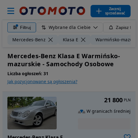
Zacznij
sprzedawać
Wybrane dla Ciebie
Filtruj
Zapisz filt
Mercedes-Benz
Klasa E
Warmińsko-mazurs
Mercedes-Benz Klasa E Warmińsko-
mazurskie - Samochody Osobowe
Liczba ogłoszeń:
31
Jak pozycjonowane są ogłoszenia?
21 800
PLN
W granicach średniej
Mercedes-Benz Klasa E