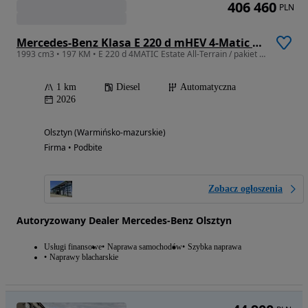
406 460
PLN
Mercedes-Benz Klasa E 220 d mHEV 4-Matic All-Terrain Avantgarde 9G-Tronic
1993 cm3 • 197 KM • E 220 d 4MATIC Estate All-Terrain / pakiet premium plus / rabat
1 km
Diesel
Automatyczna
2026
Olsztyn (Warmińsko-mazurskie)
Firma • Podbite
Zobacz ogłoszenia
Autoryzowany Dealer Mercedes-Benz Olsztyn
Usługi finansowe
Naprawa samochodów
Szybka naprawa
Naprawy blacharskie