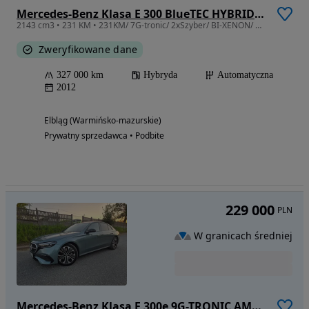
Mercedes-Benz Klasa E 300 BlueTEC HYBRID Avantgarde
2143 cm3 • 231 KM • 231KM/ 7G-tronic/ 2xSzyber/ BI-XENON/ Navi-BT/ Radar/Avantgarde/Hybrid
Zweryfikowane dane
327 000 km
Hybryda
Automatyczna
2012
Elbląg (Warmińsko-mazurskie)
Prywatny sprzedawca • Podbite
229 000
PLN
W granicach średniej
Mercedes-Benz Klasa E 300e 9G-TRONIC AMG Line NIGHT Edition