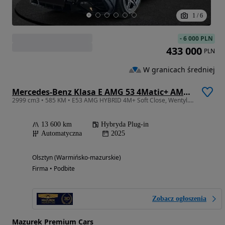
1
/
6
-
6 000 PLN
433 000
PLN
W granicach średniej
Mercedes-Benz Klasa E AMG 53 4Matic+ AMG SPEEDSHIFT TCT 9G
2999 cm3 • 585 KM • E53 AMG HYBRID 4M+ Soft Close, Wentyl. fotele, Pakiet Dynamic Plus
13 600 km
Hybryda Plug-in
Automatyczna
2025
Olsztyn (Warmińsko-mazurskie)
Firma • Podbite
Zobacz ogłoszenia
Mazurek Premium Cars