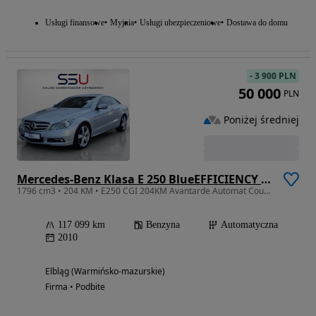
Usługi finansowe
Myjnia
Usługi ubezpieczeniowe
Dostawa do domu
-
3 900 PLN
50 000
PLN
Poniżej średniej
Mercedes-Benz Klasa E 250 BlueEFFICIENCY 7G-TRONIC Avantgarde
1796 cm3 • 204 KM • E250 CGI 204KM Avantarde Automat Coupe Skora Full // SSU //
117 099 km
Benzyna
Automatyczna
2010
Elbląg (Warmińsko-mazurskie)
Firma • Podbite