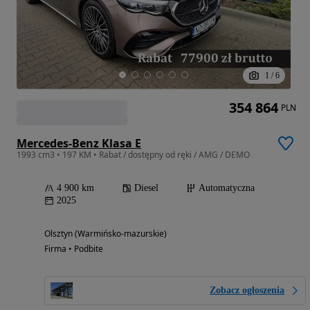
1
/
6
354 864
PLN
Mercedes-Benz Klasa E
1993 cm3 • 197 KM • Rabat / dostępny od ręki / AMG / DEMO
4 900 km
Diesel
Automatyczna
2025
Olsztyn (Warmińsko-mazurskie)
Firma • Podbite
Zobacz ogłoszenia