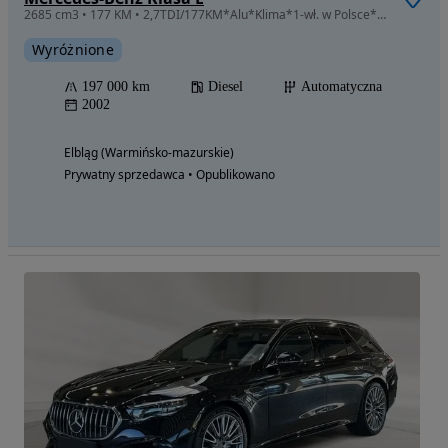
2685 cm3 • 177 KM • 2,7TDI/177KM*Alu*Klima*1-wł. w Polsce*Zadbany*
Wyróżnione
197 000 km
Diesel
Automatyczna
2002
Elbląg (Warmińsko-mazurskie)
Prywatny sprzedawca • Opublikowano