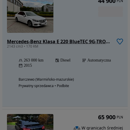
44 900
PLN
Mercedes-Benz Klasa E 220 BlueTEC 9G-TRONIC Avantgarde
2143 cm3 • 170 KM
263 000 km
Diesel
Automatyczna
2015
Barczewo (Warmińsko-mazurskie)
Prywatny sprzedawca • Podbite
65 900
PLN
W granicach średniej