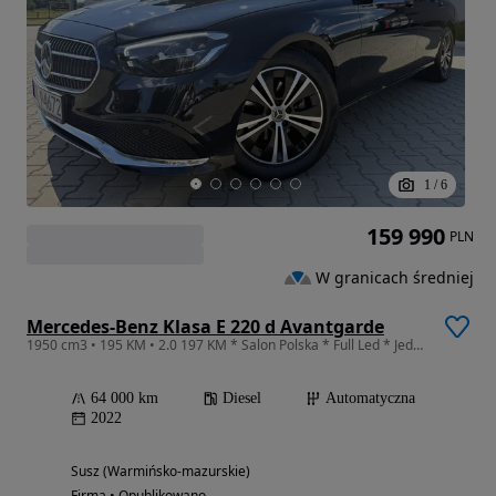
1
/
6
159 990
PLN
W granicach średniej
Mercedes-Benz Klasa E 220 d Avantgarde
1950 cm3 • 195 KM • 2.0 197 KM * Salon Polska * Full Led * Jeden WŁ.* Hak * Navi *
64 000 km
Diesel
Automatyczna
2022
Susz (Warmińsko-mazurskie)
Firma • Opublikowano