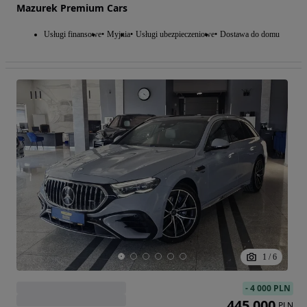
Mazurek Premium Cars
Usługi finansowe
Myjnia
Usługi ubezpieczeniowe
Dostawa do domu
1
/
6
-
4 000 PLN
445 000
PLN