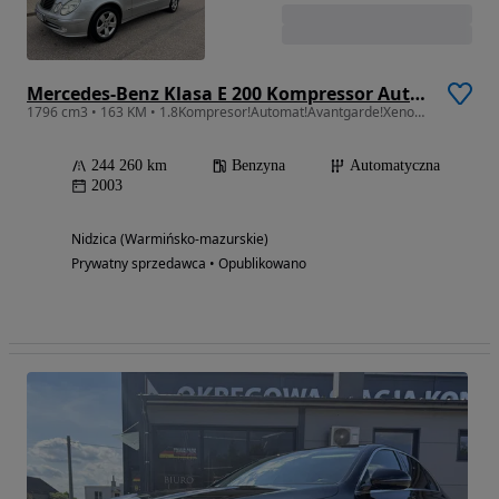
Mercedes-Benz Klasa E 200 Kompressor Automatik Avantgarde Sport Edition
1796 cm3 • 163 KM • 1.8Kompresor!Automat!Avantgarde!Xenon!Navi!Skóry!Full Opcja!Zadbany!!
244 260 km
Benzyna
Automatyczna
2003
Nidzica (Warmińsko-mazurskie)
Prywatny sprzedawca • Opublikowano