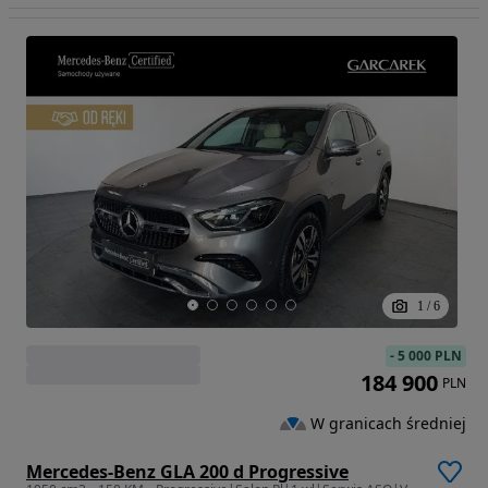
1
/
6
-
5 000 PLN
184 900
PLN
W granicach średniej
Mercedes-Benz GLA 200 d Progressive