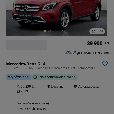
1
/
6
89 900
PLN
W granicach średniej
Mercedes-Benz GLA
1595 cm3 • 156 KM • Salon PL Od Dealera Czujniki Tempomat CarPlay Android FV Vat23%
Wyróżnione
Zweryfikowane dane
86 230 km
Benzyna
Automatyczna
2019
Poznań (Wielkopolskie)
Firma • Opublikowano