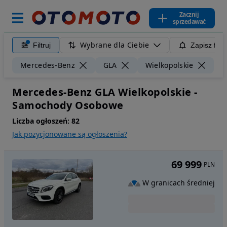
Zacznij
sprzedawać
Wybrane dla Ciebie
Filtruj
Zapisz filt
Wy
Mercedes-Benz
GLA
Wielkopolskie
Mercedes-Benz GLA Wielkopolskie -
Samochody Osobowe
Liczba ogłoszeń:
82
Jak pozycjonowane są ogłoszenia?
69 999
PLN
W granicach średniej