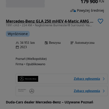
179 900
PLN
Powyżej średniej
Mercedes-Benz GLA 250 mHEV 4-Matic AMG Line 8G-DCT
1991 cm3 • 224 KM • Nagłośnienie Burmester® Surround / Kamera 360° / Wyświetlacz Head-Up
Wyróżnione
34 951 km
Benzyna
Automatyczna
2023
Poznań (Wielkopolskie)
Firma • Opublikowano
Zobacz ogłoszenia
Zobacz ogłoszenia
Duda-Cars dealer Mercedes-Benz – Używane Poznań