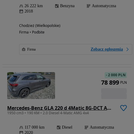
26 222 km
Benzyna
Automatyczna
2018
Chodzież (Wielkopolskie)
Firma • Podbite
Zobacz ogłoszenia
Firma
-
2 000 PLN
78 899
PLN
Mercedes-Benz GLA 220 d 4Matic 8G-DCT AMG Line
1950 cm3 • 190 KM • 2.0 Diesel 4-Matic AMG 4x4
117 000 km
Diesel
Automatyczna
2020