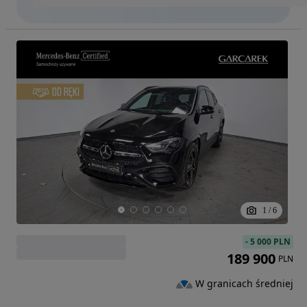
1
/
6
-
5 000 PLN
189 900
PLN
W granicach średniej