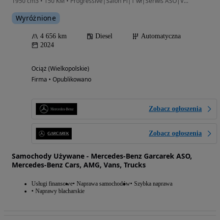
1950 cm3 • 150 KM • Progressive|Salon Pl|1 wł|Serwis ASO|Vat 23%|Bezwypadkowy|
Wyróżnione
4 656 km
Diesel
Automatyczna
2024
Ociąż (Wielkopolskie)
Firma • Opublikowano
Zobacz ogłoszenia
Zobacz ogłoszenia
Samochody Używane - Mercedes-Benz Garcarek ASO,
Mercedes-Benz Cars, AMG, Vans, Trucks
Usługi finansowe
Naprawa samochodów
Szybka naprawa
Naprawy blacharskie