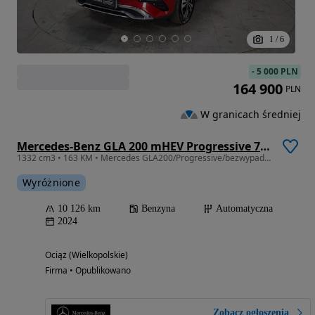
1
/
6
-
5 000 PLN
164 900
PLN
W granicach średniej
Mercedes-Benz GLA 200 mHEV Progressive 7G-DCT
1332 cm3 • 163 KM • Mercedes GLA200/Progressive/bezwypadkowy/salon polska/FV23%
Wyróżnione
10 126 km
Benzyna
Automatyczna
2024
Ociąż (Wielkopolskie)
Firma • Opublikowano
Zobacz ogłoszenia