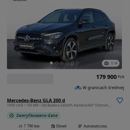
1
/
6
179 900
PLN
W granicach średniej
Mercedes-Benz GLA 200 d
1950 cm3 • 150 KM • Od dealera SalonPL Kamera360° Distronic LED Nawigacja FV VAT23%
Zweryfikowane dane
7 790 km
Diesel
Automatyczna