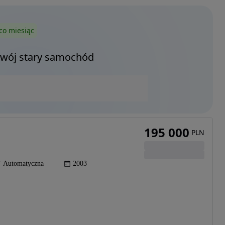
co miesiąc
Twój stary samochód
195 000
PLN
Automatyczna
2003