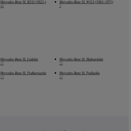
Mercedes-Benz SL R232 (2022-)
Mercedes-Benz SL W113 (1963–1971)
45
2
Mercedes-Benz SL Łódzkie
Mercedes-Benz SL Małopolskie
27
22
Mercedes-Benz SL Podkarpackie
Mercedes-Benz SL Podlaskie
13
11