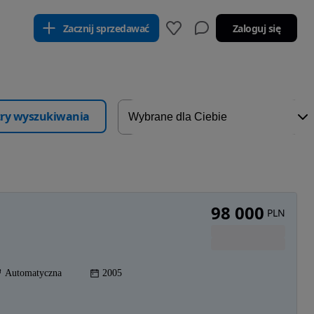
Zacznij sprzedawać
Zaloguj się
ltry wyszukiwania
98 000
PLN
Automatyczna
2005