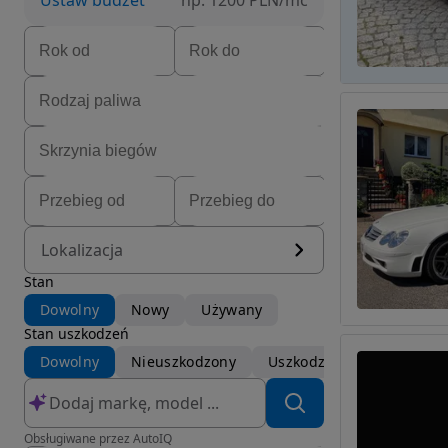
Ustaw budżet
np. 1200 PLN/mc
Lokalizacja
Stan
Dowolny
Nowy
Używany
Stan uszkodzeń
Dowolny
Nieuszkodzony
Uszkodzony
Obsługiwane przez AutoIQ