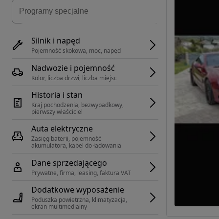
Silnik i napęd
Pojemność skokowa, moc, napęd
Nadwozie i pojemność
Kolor, liczba drzwi, liczba miejsc
Historia i stan
Kraj pochodzenia, bezwypadkowy, 
pierwszy właściciel
Auta elektryczne
Zasięg baterii, pojemność 
akumulatora, kabel do ładowania
Dane sprzedającego
Prywatne, firma, leasing, faktura VAT
Dodatkowe wyposażenie
Poduszka powietrzna, klimatyzacja, 
ekran multimedialny