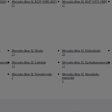
2020)
Mercedes-Benz SL R129 (1989-2002)
Mercedes-Benz SL R107 (1971-1989)
61
47
e
Mercedes-Benz SL Śląskie
Mercedes-Benz SL Dolnośląskie
33
28
morskie
Mercedes-Benz SL Lubelskie
Mercedes-Benz SL Zachodniopomorskie
14
13
Mercedes-Benz SL Świętokrzyskie
Mercedes-Benz SL Warmińsko-
8
mazurskie
4