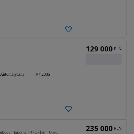
129 000
PLN
Automatyczna
2005
235 000
PLN
5439 cm3 • 517 KM • SL 55 AMG VITT SQUALO Widebody | Japonia | 47,5k km | Unikat w Europie