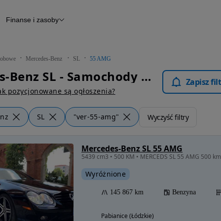
Finanse i zasoby
chody
Finansowanie
Leasing
dy
Narzędzie do wyceny samochodu
tryczne
Raport z inspekcji
obowe
Mercedes-Benz
SL
55 AMG
m
Raport historii pojazdu
Mercedes-Benz SL - Samochody Osobowe
Otomoto News
Zapisz fi
wane
ak pozycjonowane są ogłoszenia?
enz
SL
"ver-55-amg"
Wyczyść filtry
Mercedes-Benz SL 55 AMG
5439 cm3 • 500 KM • MERCEDS SL 55 AMG 500 km
Wyróżnione
145 867 km
Benzyna
Pabianice (Łódzkie)