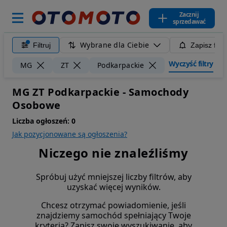
Zacznij
sprzedawać
Wybrane dla Ciebie
Filtruj
Zapisz filt
Wyczyść filtry
MG
ZT
Podkarpackie
MG ZT Podkarpackie - Samochody
Osobowe
Liczba ogłoszeń:
0
Jak pozycjonowane są ogłoszenia?
Niczego nie znaleźliśmy
Spróbuj użyć mniejszej liczby filtrów, aby
uzyskać więcej wyników.
Chcesz otrzymać powiadomienie, jeśli
znajdziemy samochód spełniający Twoje
kryteria? Zapisz swoje wyszukiwanie, aby