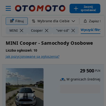
Zacznij
sprzedawać
Wybrane dla Ciebie
Filtruj
Zapisz filt
Wyczyść filtry
MINI
Cooper
"ver-sd"
MINI Cooper - Samochody Osobowe
Liczba ogłoszeń:
10
Jak pozycjonowane są ogłoszenia?
29 500
PLN
W granicach średniej