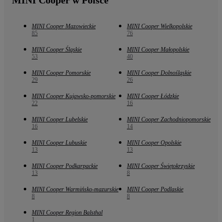
MINI Cooper w Polsce
MINI Cooper Mazowieckie
MINI Cooper Wielkopolskie
85
76
MINI Cooper Śląskie
MINI Cooper Małopolskie
53
40
MINI Cooper Pomorskie
MINI Cooper Dolnośląskie
29
26
MINI Cooper Kujawsko-pomorskie
MINI Cooper Łódzkie
22
16
MINI Cooper Lubelskie
MINI Cooper Zachodniopomorskie
16
14
MINI Cooper Lubuskie
MINI Cooper Opolskie
13
13
MINI Cooper Podkarpackie
MINI Cooper Świętokrzyskie
13
8
MINI Cooper Warmińsko-mazurskie
MINI Cooper Podlaskie
8
8
MINI Cooper Region Balsthal
1