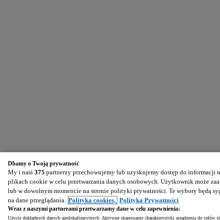
Dbamy o Twoją prywatność
My i nasi
375
partnerzy przechowujemy lub uzyskujemy dostęp do informacji na
plikach cookie w celu przetwarzania danych osobowych. Użytkownik może zaak
lub w dowolnym momencie na stronie polityki prywatności. Te wybory będą s
na dane przeglądania.
Polityka cookies,
Polityka Prywatności
Wraz z naszymi partnerami przetwarzamy dane w celu zapewnienia:
Użycie dokładnych danych geolokalizacyjnych. Aktywne skanowanie charakterystyki urządzenia do celów ide