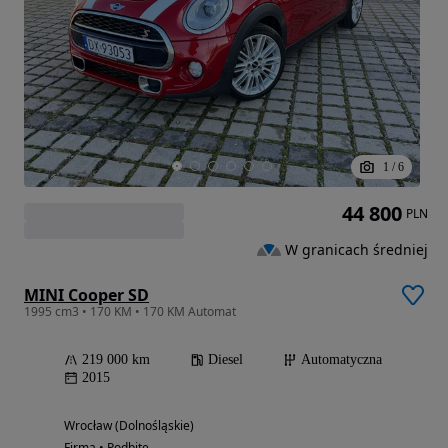
1
/
6
44 800
PLN
W granicach średniej
MINI Cooper SD
1995 cm3 • 170 KM • 170 KM Automat
219 000 km
Diesel
Automatyczna
2015
Wrocław (Dolnośląskie)
Firma • Podbite