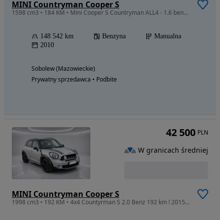
MINI Countryman Cooper S
1598 cm3 • 184 KM • Mini Cooper S Countryman ALL4 - 1.6 benzyna manual 190koni
148 542 km
Benzyna
Manualna
2010
Sobolew (Mazowieckie)
Prywatny sprzedawca • Podbite
42 500
PLN
W granicach średniej
MINI Countryman Cooper S
1998 cm3 • 192 KM • 4x4 Countyrman S 2.0 Benz 192 km ! 2015r ! 150.000 km Warszawa