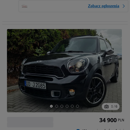
Zobacz ogłoszenia
1
/
6
34 900
PLN