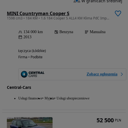
W granicach średniej
MINI Countryman Cooper S
1598 cm3 • 184 KM • 1.6 184 Cooper S ALL4 KM Klima PdC Import Raty Opłaty !!!
134 000 km
Benzyna
Manualna
2013
Łęczyca (Łódzkie)
Firma • Podbite
Zobacz ogłoszenia
Central-Cars
Usługi finansowe
Myjnia
Usługi ubezpieczeniowe
52 500
PLN