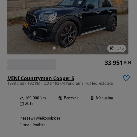
1
/
6
33 951
PLN
MINI Countryman Cooper S
1998 cm3 • 192 KM • 2.0 S 192KM Panorama, Full led, el.fotele
169 000 km
Benzyna
Manualna
2017
Pleszew (Wielkopolskie)
Firma • Podbite