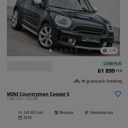
1
/
6
-
2 000 PLN
61 899
PLN
W granicach średniej
MINI Countryman Cooper S
1998 cm3 • 192 KM
141 825 km
Benzyna
Automatyczna
2018