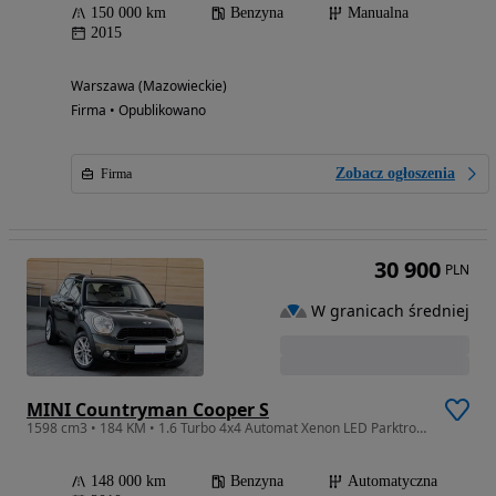
150 000 km
Benzyna
Manualna
2015
Warszawa (Mazowieckie)
Firma • Opublikowano
Zobacz ogłoszenia
Firma
30 900
PLN
W granicach średniej
MINI Countryman Cooper S
1598 cm3 • 184 KM • 1.6 Turbo 4x4 Automat Xenon LED Parktronic Nav Skóra Grz. Fot ASO!
148 000 km
Benzyna
Automatyczna