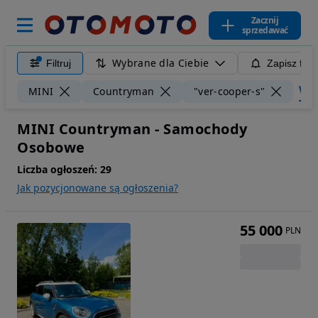
Zacznij
sprzedawać
Wybrane dla Ciebie
Filtruj
Zapisz filt
Wycz
MINI
Countryman
"ver-cooper-s"
MINI Countryman - Samochody
Osobowe
Liczba ogłoszeń:
29
Jak pozycjonowane są ogłoszenia?
55 000
PLN