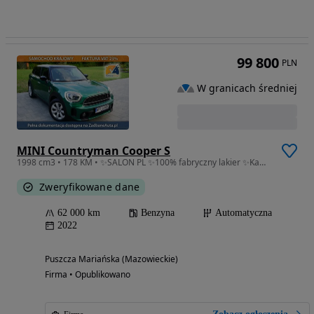
99 800
PLN
W granicach średniej
MINI Countryman Cooper S
1998 cm3 • 178 KM • ✨SALON PL ✨100% fabryczny lakier ✨Kamera/Aut.klimat/Carplay ✨FV23%
Zweryfikowane dane
62 000 km
Benzyna
Automatyczna
2022
Puszcza Mariańska (Mazowieckie)
Firma • Opublikowano