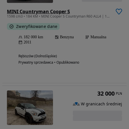
MINI Countryman Cooper S
1598 cm3 • 184 KM • MINI Cooper S Countryman R60 ALL4 | 184 KM | 1.6 Benzyna | Jasna skóra
Zweryfikowane dane
182 000 km
Benzyna
Manualna
2011
Rębiszów (Dolnośląskie)
Prywatny sprzedawca • Opublikowano
32 000
PLN
W granicach średniej