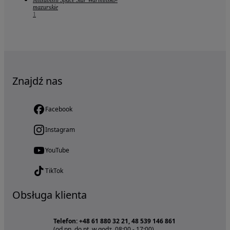
Mitsubishi Space Star Warmińsko-
mazurskie
1
Znajdź nas
Facebook
Instagram
YouTube
TikTok
Obsługa klienta
Telefon: +48 61 880 32 21, 48 539 146 861
(od pn. do pt. w godz. 08:00 - 17:00)