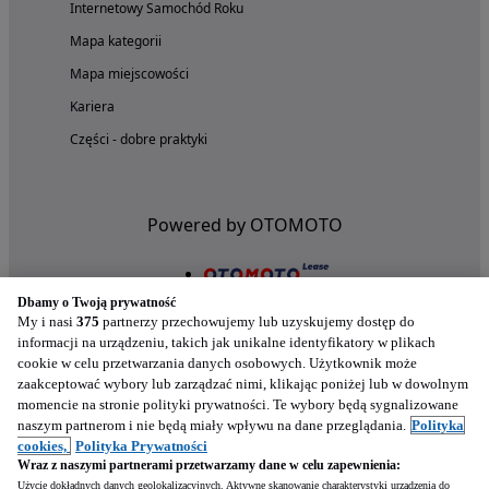
Internetowy Samochód Roku
Mapa kategorii
Mapa miejscowości
Kariera
Części - dobre praktyki
Powered by OTOMOTO
Dbamy o Twoją prywatność
My i nasi
375
partnerzy przechowujemy lub uzyskujemy dostęp do
informacji na urządzeniu, takich jak unikalne identyfikatory w plikach
cookie w celu przetwarzania danych osobowych. Użytkownik może
zaakceptować wybory lub zarządzać nimi, klikając poniżej lub w dowolnym
momencie na stronie polityki prywatności. Te wybory będą sygnalizowane
naszym partnerom i nie będą miały wpływu na dane przeglądania.
Polityka
Nasze aplikacje w twoim telefonie
cookies,
Polityka Prywatności
Wraz z naszymi partnerami przetwarzamy dane w celu zapewnienia:
Użycie dokładnych danych geolokalizacyjnych. Aktywne skanowanie charakterystyki urządzenia do