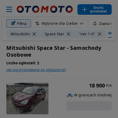
Zacznij
sprzedawać
Wybrane dla Ciebie
Filtruj
Zapisz filt
Wyczyś
Mitsubishi
Space Star
"ver-1-0"
Mitsubishi Space Star - Samochody
Osobowe
Liczba ogłoszeń:
2
Jak pozycjonowane są ogłoszenia?
18 900
PLN
W granicach średniej