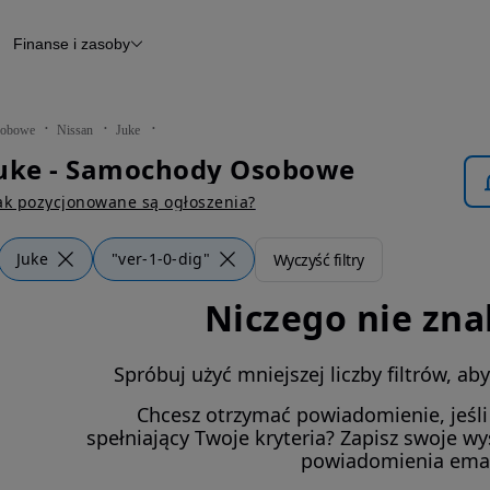
Finanse i zasoby
chody
Finansowanie
Leasing
dy
Narzędzie do wyceny samochodu
tryczne
Raport z inspekcji
obowe
Nissan
Juke
m
Raport historii pojazdu
Juke - Samochody Osobowe
Otomoto News
wane
ak pozycjonowane są ogłoszenia?
Juke
"ver-1-0-dig"
Wyczyść filtry
Niczego nie zna
Spróbuj użyć mniejszej liczby filtrów, a
Chcesz otrzymać powiadomienie, jeśl
spełniający Twoje kryteria? Zapisz swoje w
powiadomienia ema