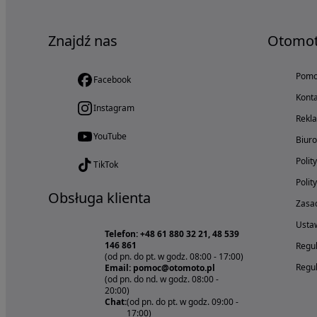
Znajdź nas
Otomo
Pom
Facebook
Konta
Instagram
Rekl
YouTube
Biur
Polit
TikTok
Polit
Obsługa klienta
Zasad
Ustaw
Telefon: +48 61 880 32 21, 48 539
146 861
Regul
(od pn. do pt. w godz. 08:00 - 17:00)
Regul
Email: pomoc@otomoto.pl
(od pn. do nd. w godz. 08:00 -
20:00)
Chat:
(od pn. do pt. w godz. 09:00 -
17:00)