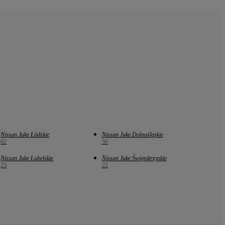
Nissan Juke Łódzkie
Nissan Juke Dolnośląskie
62
56
Nissan Juke Lubelskie
Nissan Juke Świętokrzyskie
25
22