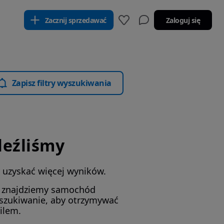
Zacznij sprzedawać
Zaloguj się
Zapisz filtry wyszukiwania
leźliśmy
by uzyskać więcej wyników.
i znajdziemy samochód
yszukiwanie, aby otrzymywać
ilem.