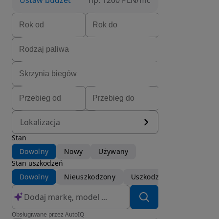
Ustaw budżet
np. 1200 PLN/mc
Lokalizacja
Stan
Dowolny
Nowy
Używany
Stan uszkodzeń
Dowolny
Nieuszkodzony
Uszkodzony
Obsługiwane przez AutoIQ