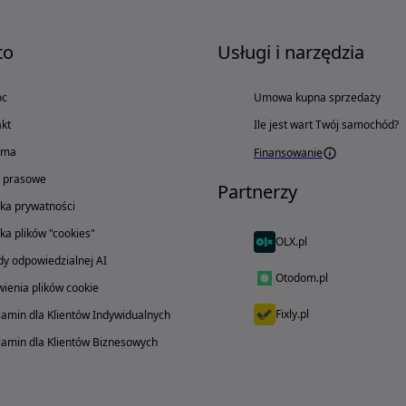
to
Usługi i narzędzia
oc
Umowa kupna sprzedaży
kt
Ile jest wart Twój samochód?
ama
Finansowanie
o prasowe
Partnerzy
yka prywatności
yka plików "cookies"
OLX.pl
y odpowiedzialnej AI
Otodom.pl
ienia plików cookie
Fixly.pl
amin dla Klientów Indywidualnych
amin dla Klientów Biznesowych