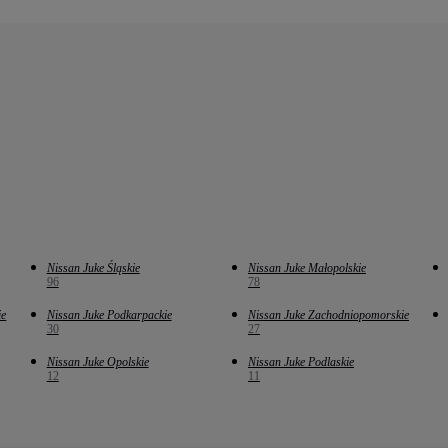
Nissan Juke Śląskie
Nissan Juke Małopolskie
96
78
ie
Nissan Juke Podkarpackie
Nissan Juke Zachodniopomorskie
30
27
Nissan Juke Opolskie
Nissan Juke Podlaskie
12
11