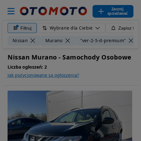
Zacznij
sprzedawać
Wybrane dla Ciebie
Filtruj
Zapisz filt
Nissan
Murano
"ver-2-5-d-premium"
Nissan Murano - Samochody Osobowe
Liczba ogłoszeń:
2
Jak pozycjonowane są ogłoszenia?