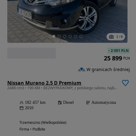
1
/
6
-
2 001 PLN
25 899
PLN
W granicach średniej
Nissan Murano 2.5 D Premium
2488 cm3 • 190 KM • BEZWYPADKOWY, z polskiego salonu, najbogatsza wersja wyposażenia, 4x4
182 457 km
Diesel
Automatyczna
2010
Trzemeszno (Wielkopolskie)
Firma • Podbite