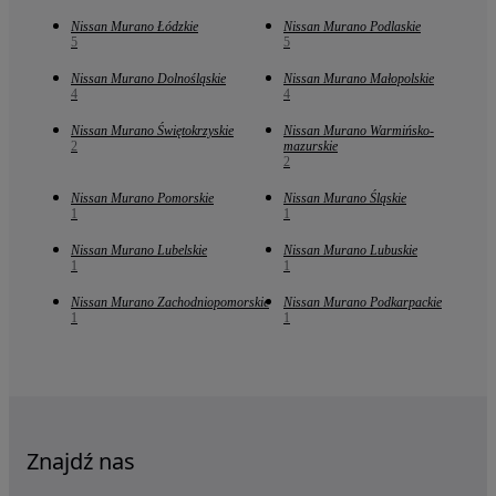
Nissan Murano Łódzkie
Nissan Murano Podlaskie
5
5
Nissan Murano Dolnośląskie
Nissan Murano Małopolskie
4
4
Nissan Murano Świętokrzyskie
Nissan Murano Warmińsko-
2
mazurskie
2
Nissan Murano Pomorskie
Nissan Murano Śląskie
1
1
Nissan Murano Lubelskie
Nissan Murano Lubuskie
1
1
Nissan Murano Zachodniopomorskie
Nissan Murano Podkarpackie
1
1
Znajdź nas