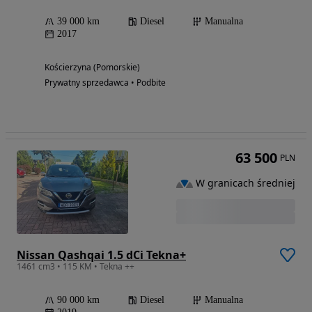
39 000 km
Diesel
Manualna
2017
Kościerzyna (Pomorskie)
Prywatny sprzedawca • Podbite
63 500
PLN
W granicach średniej
Nissan Qashqai 1.5 dCi Tekna+
1461 cm3 • 115 KM • Tekna ++
90 000 km
Diesel
Manualna