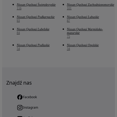
Nissan Qashqai Świętokrzyskie
Nissan Qashqai Zachodniopomorskie
116
101
Nissan Qashqai Podkarpackie
Nissan Qashqai Lubuskie
93
87
Nissan Qashqai Lubelskie
Nissan Qashqai Warmińsko-
84
mazurskie
75
Nissan Qashqai Podlaskie
Nissan Qashqai Opolskie
54
34
Znajdź nas
Facebook
Instagram