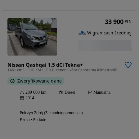
33 900
PLN
W granicach średniej
Nissan Qashqai 1.5 dCi Tekna+
1461 cm3 • 110 KM • LED BiXenon Skóra Panorama Klimatronik Tempomat Navi Kamery
Zweryfikowane dane
289 000 km
Diesel
Manualna
2014
Połczyn-Zdrój (Zachodniopomorskie)
Firma • Podbite