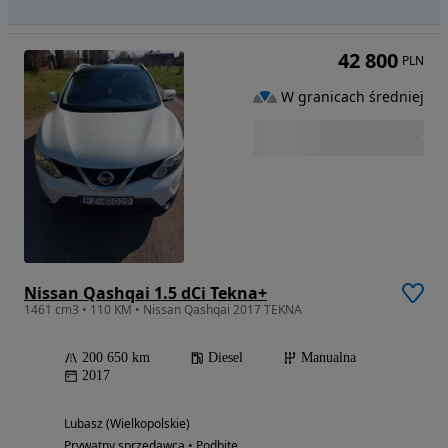
42 800
PLN
W granicach średniej
Nissan Qashqai 1.5 dCi Tekna+
1461 cm3 • 110 KM • Nissan Qashqai 2017 TEKNA
200 650 km
Diesel
Manualna
2017
Lubasz (Wielkopolskie)
Prywatny sprzedawca • Podbite