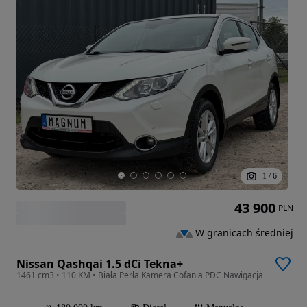
1
/
6
43 900
PLN
W granicach średniej
Nissan Qashqai 1.5 dCi Tekna+
1461 cm3 • 110 KM • Biała Perła Kamera Cofania PDC Nawigacja