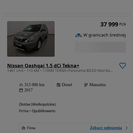
37 999
PLN
W granicach średniej
Nissan Qashqai 1.5 dCi Tekna+
1461 cm3 • 110 KM • 110KM TEKNA+Panorama BILED Navi Kamera 360 Chrom Klimax2 FULL Zarej Gw
313 000 km
Diesel
Manualna
2017
Złotów (Wielkopolskie)
Firma • Opublikowano
Zobacz ogłoszenia
Firma