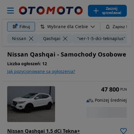
Zacznij
sprzedawać
Wybrane dla Ciebie
Filtruj
Zapisz filt
Nissan
Qashqai
"ver-1-5-dci-teknaplus"
Nissan Qashqai - Samochody Osobowe
Liczba ogłoszeń:
12
Jak pozycjonowane są ogłoszenia?
47 800
PLN
Poniżej średniej
Nissan Qashqai 1.5 dCi Tekna+