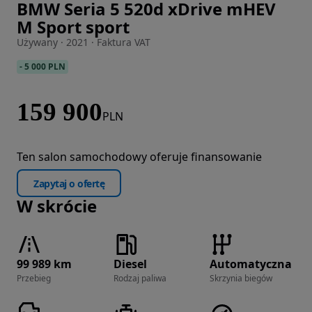
BMW Seria 5 520d xDrive mHEV
Zdjęcie 1 z 42
M Sport sport
Używany · 2021 · Faktura VAT
-
5 000 PLN
159 900
PLN
Ten salon samochodowy oferuje finansowanie
Zapytaj o ofertę
W skrócie
99 989 km
Diesel
Automatyczna
Przebieg
Rodzaj paliwa
Skrzynia biegów