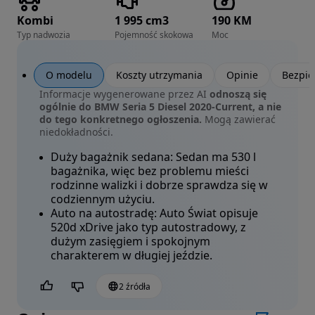
Kombi
1 995 cm3
190 KM
Typ nadwozia
Pojemność skokowa
Moc
O modelu
Koszty utrzymania
Opinie
Bezpie
Informacje wygenerowane przez AI
odnoszą się
ogólnie do BMW Seria 5 Diesel 2020-Current, a nie
do tego konkretnego ogłoszenia.
Mogą zawierać
niedokładności.
Duży bagażnik sedana:
Sedan ma 530 l
bagażnika, więc bez problemu mieści
rodzinne walizki i dobrze sprawdza się w
codziennym użyciu.
Auto na autostradę:
Auto Świat opisuje
520d xDrive jako typ autostradowy, z
dużym zasięgiem i spokojnym
charakterem w długiej jeździe.
2 źródła
Czy jest to pomocne?