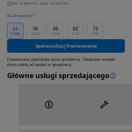
Min. 15 990 PLN - Maks. 143 910 PLN
Na ile miesięcy?
24
36
48
60
72
2 lata
3 lata
4 lata
5 lat
6 lat
Spersonalizuj finansowanie
Finansowanie zapewniane przez sprzedawcę. Ostateczne warunki
oferty zależą od ustaleń ze sprzedawcą.
Główne usługi sprzedającego