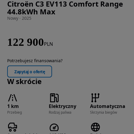
Citroën C3 EV113 Comfort Range
Zdjęcie 1 z 21
44.8kWh Max
Nowy · 2025
122 900
PLN
Potrzebujesz finansowania?
Zapytaj o ofertę
W skrócie
1 km
Elektryczny
Automatyczna
Przebieg
Rodzaj paliwa
Skrzynia biegów