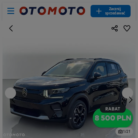
Zacznij
sprzedawać
1
/
21