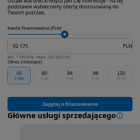
Ustaw warunki kredytu jaki Cię interesuje - na tej
podstawie wybierzemy ofertę dostosowaną do
Twoich potrzeb.
Kwota finansowania (PLN)
PLN
Min. 1 500 PLN - Maks. 200 000 PLN
Okres (miesiące)
48
60
84
96
120
4 lata
5 lat
7 lat
8 lat
10 lat
Zapytaj o finansowanie
Główne usługi sprzedającego