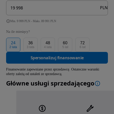
PLN
Min. 9 999 PLN - Maks. 89 991 PLN
Na ile miesięcy?
24
36
48
60
72
2 lata
3 lata
4 lata
5 lat
6 lat
Spersonalizuj finansowanie
Finansowanie zapewniane przez sprzedawcę. Ostateczne warunki
oferty zależą od ustaleń ze sprzedawcą.
Główne usługi sprzedającego