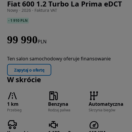
Fiat 600 1.2 Turbo La Prima eDCT
Zdjęcie 1 z 41
Nowy · 2026 · Faktura VAT
-
1 910 PLN
99 990
PLN
Ten salon samochodowy oferuje finansowanie
Zapytaj o ofertę
W skrócie
1 km
Benzyna
Automatyczna
Przebieg
Rodzaj paliwa
Skrzynia biegów