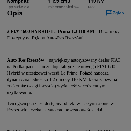
Kompakt
1 199 cm3
110 KM
Typ nadwozia
Pojemność skokowa
Moc
Opis
Zgłoś
# FIAT 600 HYBRID La Prima 1.2 110 KM
 – Duża moc, 
Dostępny od Ręki w Auto-Res Rzeszów!
Auto-Res Rzeszów
 – największy autoryzowany dealer FIAT 
na Podkarpaciu – prezentuje fabrycznie nowego FIAT 600 
Hybrid w prestiżowej wersji La Prima. Pojazd napędza 
dynamiczna jednostka 1.2 o mocy 110 KM, która zapewnia 
znakomite osiągi i wysoką wydajność w codziennym 
użytkowaniu.
Ten egzemplarz jest dostępny od ręki w naszym salonie w 
Rzeszowie i czeka na swojego nowego właściciela!