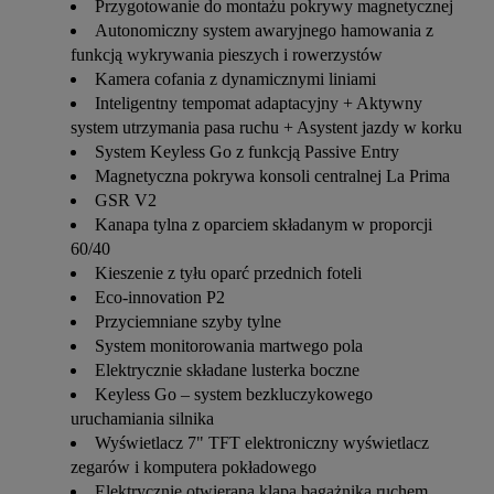
Przygotowanie do montażu pokrywy magnetycznej
Autonomiczny system awaryjnego hamowania z
funkcją wykrywania pieszych i rowerzystów
Kamera cofania z dynamicznymi liniami
Inteligentny tempomat adaptacyjny + Aktywny
system utrzymania pasa ruchu + Asystent jazdy w korku
System Keyless Go z funkcją Passive Entry
Magnetyczna pokrywa konsoli centralnej La Prima
GSR V2
Kanapa tylna z oparciem składanym w proporcji
60/40
Kieszenie z tyłu oparć przednich foteli
Eco-innovation P2
Przyciemniane szyby tylne
System monitorowania martwego pola
Elektrycznie składane lusterka boczne
Keyless Go – system bezkluczykowego
uruchamiania silnika
Wyświetlacz 7" TFT elektroniczny wyświetlacz
zegarów i komputera pokładowego
Elektrycznie otwierana klapa bagażnika ruchem