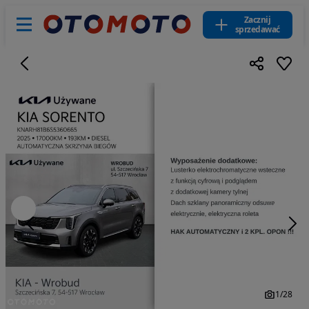
Zacznij
sprzedawać
1
/
28