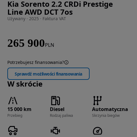
Kia Sorento 2.2 CRDi Prestige
Zdjęcie 1 z 28
Line AWD DCT 7os
Używany · 2025 · Faktura VAT
265 900
PLN
Potrzebujesz finansowania?
Sprawdź możliwości finansowania
W skrócie
15 000 km
Diesel
Automatyczna
Przebieg
Rodzaj paliwa
Skrzynia biegów