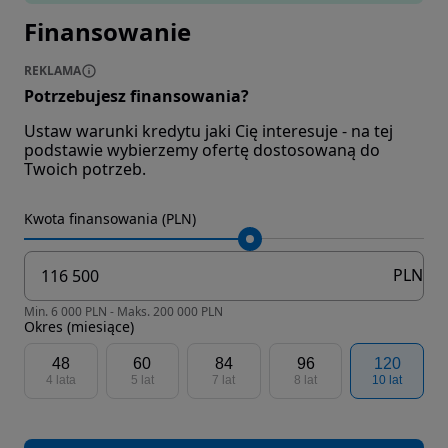
Finansowanie
REKLAMA
Potrzebujesz finansowania?
Ustaw warunki kredytu jaki Cię interesuje - na tej
podstawie wybierzemy ofertę dostosowaną do
Twoich potrzeb.
Kwota finansowania (PLN)
PLN
Min. 6 000 PLN - Maks. 200 000 PLN
Okres (miesiące)
48
60
84
96
120
4 lata
5 lat
7 lat
8 lat
10 lat