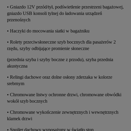
• Gniazdo 12V przód/tył, podświetlenie przestrzeni bagażowej, 
gniazdo USB konsoli tylnej do ładowania urządzeń 
przenośnych
• Haczyki do mocowania siatki w bagażniku
• Rolety przeciwsłoneczne szyb bocznych dla pasażerów 2 
rzędu, szyby odbijające promienie słoneczne
(przednia szyba i szyby boczne z przodu), szyba przednia 
akustyczna
• Relingi dachowe oraz dolne osłony zderzaka w kolorze 
srebrnym
• Chromowane listwy ochronne drzwi, chromowane obwódki 
wokół szyb bocznych
• Chromowane wykończenie zewnętrznych i wewnętrznych 
klamek drzwi
• Spojler dachowy wyposażony w światło stop