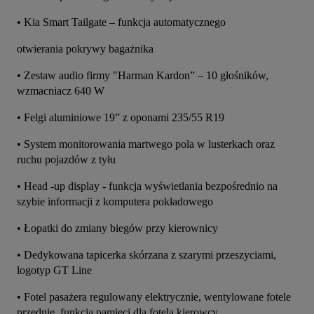
• Kia Smart Tailgate – funkcja automatycznego
otwierania pokrywy bagażnika
• Zestaw audio firmy "Harman Kardon” – 10 głośników, 
wzmacniacz 640 W
• Felgi aluminiowe 19” z oponami 235/55 R19
• System monitorowania martwego pola w lusterkach oraz 
ruchu pojazdów z tyłu
• Head -up display - funkcja wyświetlania bezpośrednio na 
szybie informacji z komputera pokładowego
• Łopatki do zmiany biegów przy kierownicy
• Dedykowana tapicerka skórzana z szarymi przeszyciami, 
logotyp GT Line
• Fotel pasażera regulowany elektrycznie, wentylowane fotele 
przednie, funkcja pamięci dla fotela kierowcy