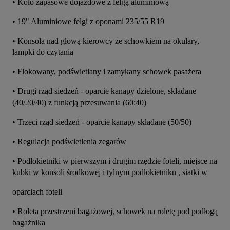
• Koło zapasowe dojazdowe z felgą aluminiową
• 19" Aluminiowe felgi z oponami 235/55 R19
• Konsola nad głową kierowcy ze schowkiem na okulary, 
lampki do czytania
• Flokowany, podświetlany i zamykany schowek pasażera
• Drugi rząd siedzeń - oparcie kanapy dzielone, składane 
(40/20/40) z funkcją przesuwania (60:40)
• Trzeci rząd siedzeń - oparcie kanapy składane (50/50)
• Regulacja podświetlenia zegarów
• Podłokietniki w pierwszym i drugim rzędzie foteli, miejsce na 
kubki w konsoli środkowej i tylnym podłokietniku , siatki w
oparciach foteli
• Roleta przestrzeni bagażowej, schowek na roletę pod podłogą 
bagażnika