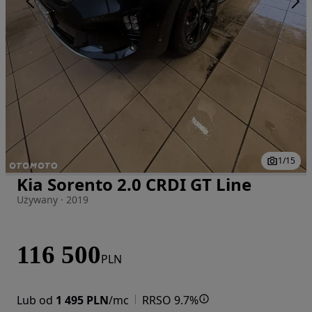
1
/
15
Kia Sorento 2.0 CRDI GT Line
Zdjęcie 1 z 15
Używany · 2019
116 500
PLN
Lub od
1 495 PLN
/mc
RRSO 9.7%