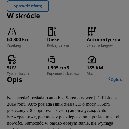
Sprawdź ofertę
W skrócie
60 300 km
Diesel
Automatyczna
Przebieg
Rodzaj paliwa
Skrzynia biegów
SUV
1 995 cm3
185 KM
Typ nadwozia
Pojemność skokowa
Moc
Opis
Zgłoś
Na sprzedaż posiadam auto Kia Sorento w wersji GT Line z 
2019 roku. Auto posiada silnik diesla 2.0 o mocy 185km 
połączony z 8-stopniową skrzynią automatyczną. Auto 
bezwypadkowe, pochodzi z polskiego salonu, posiadam je od 
nowości. Samochód w bardzo dobrym stanie, nie wymaga 