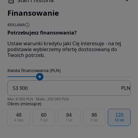
Stan i historia
Finansowanie
REKLAMA
Potrzebujesz finansowania?
Ustaw warunki kredytu jaki Cię interesuje - na tej
podstawie wybierzemy ofertę dostosowaną do
Twoich potrzeb.
Kwota finansowania (PLN)
PLN
Min. 6 000 PLN - Maks. 200 000 PLN
Okres (miesiące)
48
60
84
96
120
4 lata
5 lat
7 lat
8 lat
10 lat