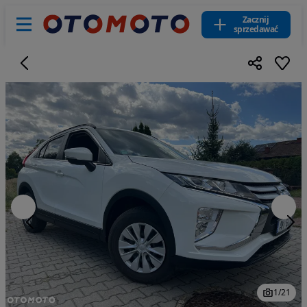
Zacznij
sprzedawać
1
/
21