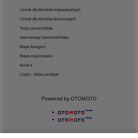
Cennik dla Klientów Indywidualnych
Cennik dla Klientów Biznesowych
Testy samochodów
Internetowy Samochód Roku
Mapa kategorii
Mapa miejscowości
Kariera
Części - dobre praktyki
Powered by OTOMOTO