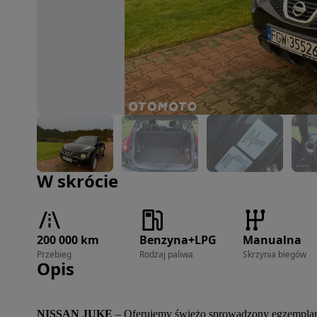
Zdjęcie 1 z 18
W skrócie
200 000 km
Benzyna+LPG
Manualna
Przebieg
Rodzaj paliwa
Skrzynia biegów
Opis
NISSAN JUKE
 – Oferujemy świeżo sprowadzony egzemplarz 