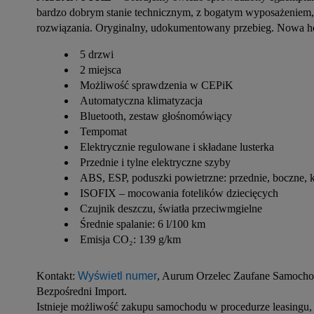
bardzo dobrym stanie technicznym, z bogatym wyposażeniem, 
rozwiązania. Oryginalny, udokumentowany przebieg. Nowa hom
5 drzwi
2 miejsca
Możliwość sprawdzenia w CEPiK
Automatyczna klimatyzacja
Bluetooth, zestaw głośnomówiący
Tempomat
Elektrycznie regulowane i składane lusterka
Przednie i tylne elektryczne szyby
ABS, ESP, poduszki powietrzne: przednie, boczne,
ISOFIX – mocowania fotelików dziecięcych
Czujnik deszczu, światła przeciwmgielne
Średnie spalanie: 6 l/100 km
Emisja CO₂: 139 g/km
Kontakt: 
Wyświetl numer
, Aurum Orzelec Zaufane Samocho
Bezpośredni Import.
Istnieje możliwość zakupu samochodu w procedurze leasingu,