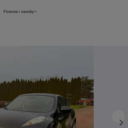
Finanse i zasoby
chody
Finansowanie
Leasing
dy
Narzędzie do wyceny samochodu
tryczne
Raport z inspekcji
m
Raport historii pojazdu
Otomoto News
wane