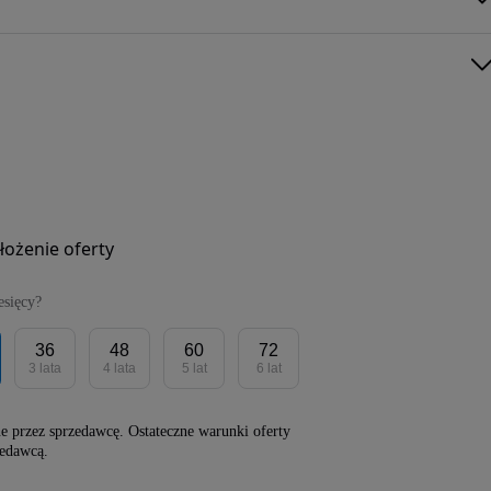
łożenie oferty
esięcy?
36
48
60
72
3 lata
4 lata
5 lat
6 lat
 przez sprzedawcę. Ostateczne warunki oferty
zedawcą.