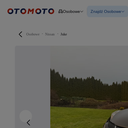
Osobowe
Znajdź Osobowe
Osobowe
Ciężarowe
Wszystkie samo
Budowlane
Używane
Dostawcze
Nowe samocho
Motocykle
Samochody elek
Osobowe
Nissan
Juke
Przyczepy
Z finansowanie
Rolnicze
Z leasingiem
Części
Auta zweryfiko