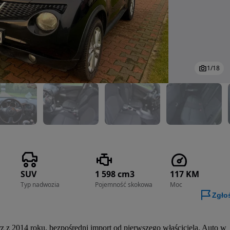
1
/
18
SUV
1 598 cm3
117 KM
Typ nadwozia
Pojemność skokowa
Moc
Zgło
z 2014 roku, bezpośredni import od pierwszego właściciela. Auto w 