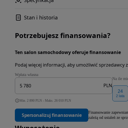
Specyfikacja
Stan i historia
Potrzebujesz finansowania?
Ten salon samochodowy oferuje finansowanie
Podaj więcej informacji, aby umożliwić sprzedawcy z
Wpłata własna
Na ile mi
PLN
24
2 lata
Min. 2 890 PLN - Maks. 26 010 PLN
Finansowanie zapewniane
Spersonalizuj finansowanie
zależą od ustaleń ze spr
Wyposażenie