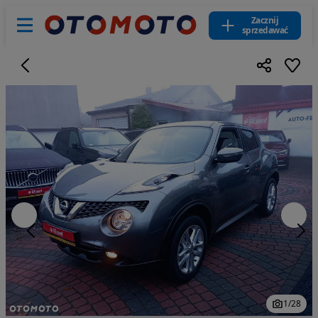
Zacznij
sprzedawać
1
/
28