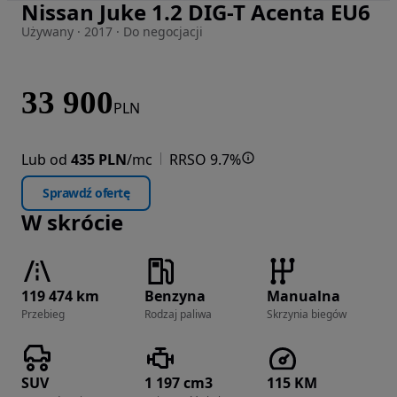
Nissan Juke 1.2 DIG-T Acenta EU6
Zdjęcie 1 z 28
Używany · 2017 · Do negocjacji
33 900
PLN
Lub od
435 PLN
/mc
RRSO 9.7%
Sprawdź ofertę
W skrócie
119 474 km
Benzyna
Manualna
Przebieg
Rodzaj paliwa
Skrzynia biegów
SUV
1 197 cm3
115 KM