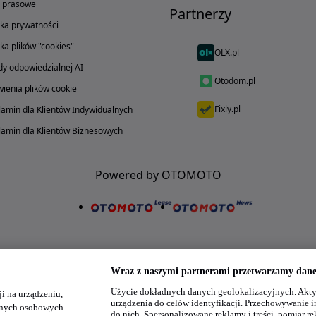
o prasowe
Partnerzy
yka prywatności
yka plików "cookies"
OLX.pl
y odpowiedzialnej AI
Otodom.pl
ienia plików cookie
Fixly.pl
amin dla Klientów Indywidualnych
amin dla Klientów Biznesowych
Powered by OTOMOTO
Wraz z naszymi partnerami przetwarzamy dane 
Użycie dokładnych danych geolokalizacyjnych. Akty
i na urządzeniu,
Nasze aplikacje w twoim telefonie
urządzenia do celów identyfikacji. Przechowywanie i
danych osobowych.
do nich. Spersonalizowane reklamy i treści, pomiar re