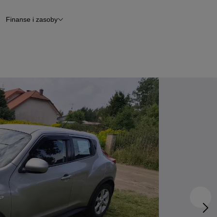
Finanse i zasoby
chody
Finansowanie
Leasing
dy
Narzędzie do wyceny samochodu
tryczne
Raport z inspekcji
m
Raport historii pojazdu
Otomoto News
wane