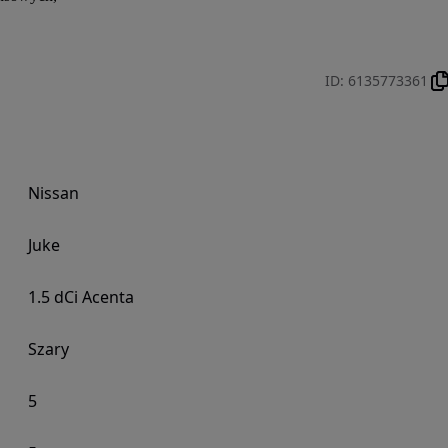
ID
:
6135773361
Nissan
Juke
1.5 dCi Acenta
Szary
5