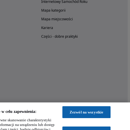
Internetowy Samochód Roku
Mapa kategorii
Mapa miejscowości
Kariera
Części - dobre praktyki
w celu zapewnienia:
Zezwól na wszystkie
wne skanowanie charakterystyki
nformacji na urządzeniu lub dostęp
klam i treści, badnie odbiorców i