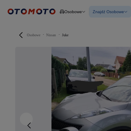
Osobowe
Znajdź Osobowe
Osobowe
Ciężarowe
Wszystkie samo
Budowlane
Używane
Dostawcze
Nowe samocho
Motocykle
Samochody elek
Osobowe
Nissan
Juke
Przyczepy
Z finansowanie
Rolnicze
Z leasingiem
Części
Auta zweryfiko