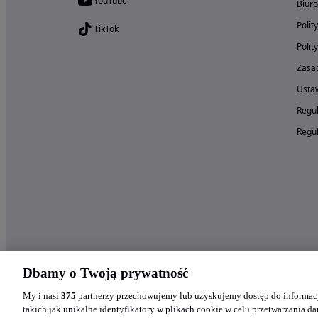
YouTube
Biur
Polit
TikTok
Polit
Zasad
Ustaw
Regul
Regul
Dbamy o Twoją prywatność
My i nasi
375
partnerzy przechowujemy lub uzyskujemy dostęp do informacj
takich jak unikalne identyfikatory w plikach cookie w celu przetwarzania 