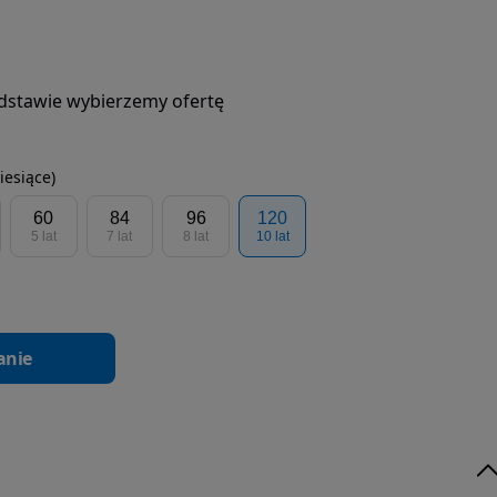
podstawie wybierzemy ofertę
iesiące)
60
84
96
120
5 lat
7 lat
8 lat
10 lat
anie