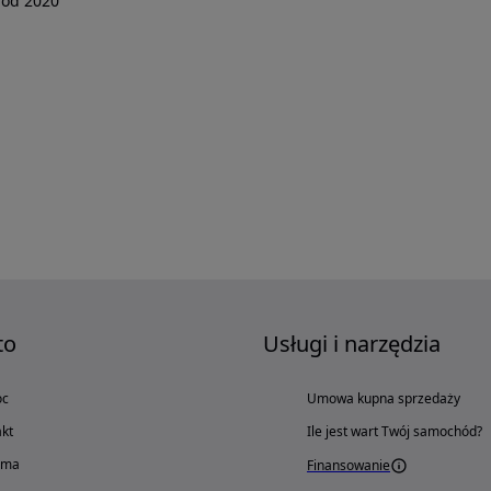
od 2020
to
Usługi i narzędzia
oc
Umowa kupna sprzedaży
kt
Ile jest wart Twój samochód?
ama
Finansowanie