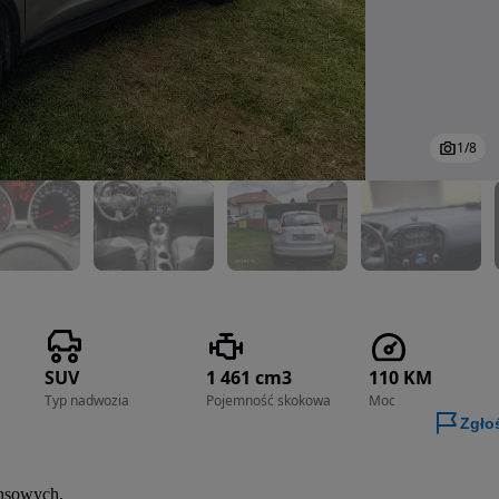
1
/
8
SUV
1 461 cm3
110 KM
Typ nadwozia
Pojemność skokowa
Moc
Zgło
nsowych, 