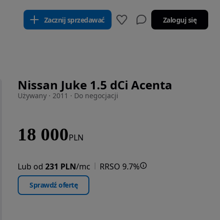
Zacznij sprzedawać
Zaloguj się
Nissan Juke 1.5 dCi Acenta
Używany · 2011 · Do negocjacji
18 000
PLN
Lub od
231 PLN
/mc
RRSO 9.7%
Sprawdź ofertę