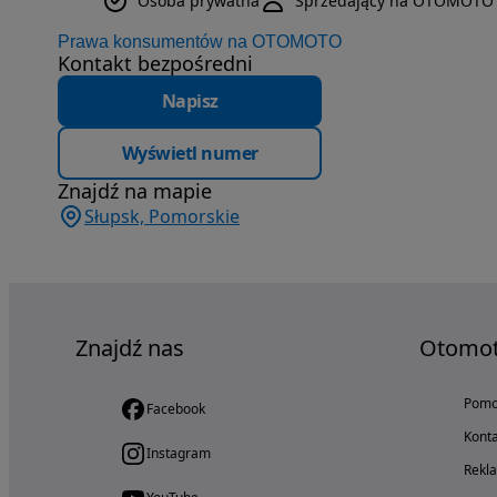
Osoba prywatna
Sprzedający na OTOMOTO 
Prawa konsumentów na OTOMOTO
Kontakt bezpośredni
Napisz
Wyświetl numer
Znajdź na mapie
Słupsk, Pomorskie
Znajdź nas
Otomo
Pom
Facebook
Konta
Instagram
Rekl