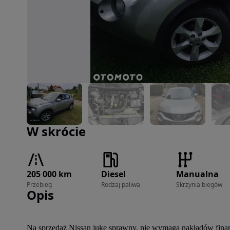
Zdjęcie 1 z 8
W skrócie
205 000 km
Diesel
Manualna
Przebieg
Rodzaj paliwa
Skrzynia biegów
Opis
Na sprzedaż Nissan juke sprawny, nie wymaga nakładów fina