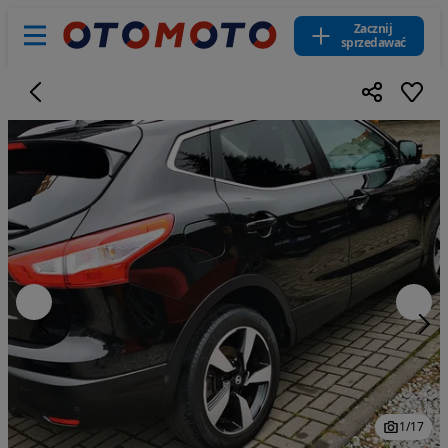
Zacznij
sprzedawać
1
/
17