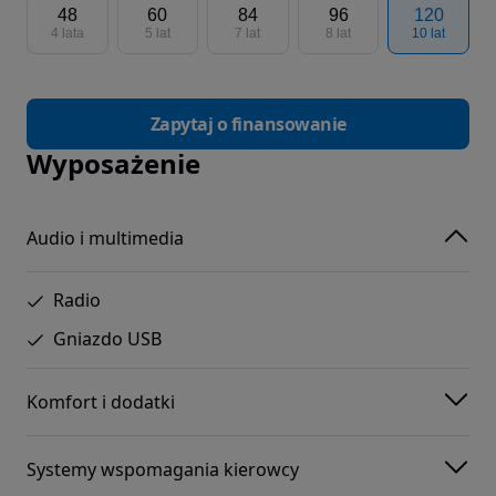
48
60
84
96
120
4 lata
5 lat
7 lat
8 lat
10 lat
Zapytaj o finansowanie
Wyposażenie
Audio i multimedia
Radio
Gniazdo USB
Komfort i dodatki
Systemy wspomagania kierowcy