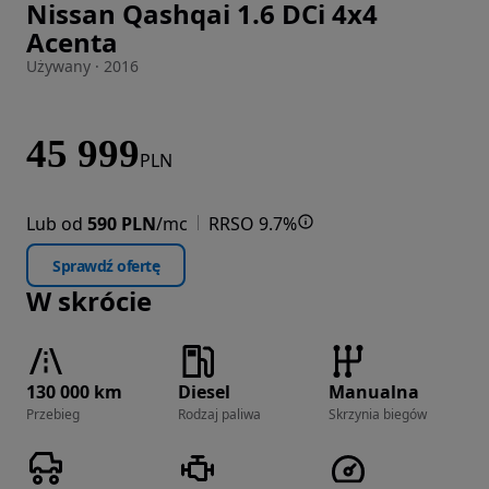
Nissan Qashqai 1.6 DCi 4x4
Zdjęcie 1 z 17
Acenta
Używany · 2016
45 999
PLN
Lub od
590 PLN
/mc
RRSO 9.7%
Sprawdź ofertę
W skrócie
130 000 km
Diesel
Manualna
Przebieg
Rodzaj paliwa
Skrzynia biegów