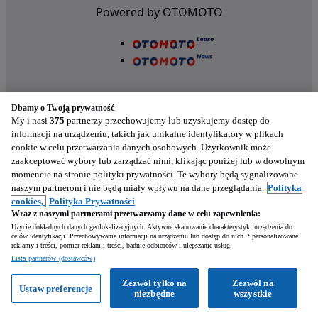
Powered by OTOMOTO
Dbamy o Twoją prywatność
My i nasi
375
partnerzy przechowujemy lub uzyskujemy dostęp do
informacji na urządzeniu, takich jak unikalne identyfikatory w plikach
cookie w celu przetwarzania danych osobowych. Użytkownik może
Nasze aplikacje w twoim telefonie
zaakceptować wybory lub zarządzać nimi, klikając poniżej lub w dowolnym
momencie na stronie polityki prywatności. Te wybory będą sygnalizowane
naszym partnerom i nie będą miały wpływu na dane przeglądania.
Polityka
cookies,
Polityka Prywatności
Wraz z naszymi partnerami przetwarzamy dane w celu zapewnienia:
Użycie dokładnych danych geolokalizacyjnych. Aktywne skanowanie charakterystyki urządzenia do
celów identyfikacji. Przechowywanie informacji na urządzeniu lub dostęp do nich. Spersonalizowane
reklamy i treści, pomiar reklam i treści, badnie odbiorców i ulepszanie usług.
Napisz
Lista partnerów (dostawców)
Zezwól tylko na
Zezwól na
Ustaw preferencje
Zadzwoń
WhatsApp
niezbędne
wszystkie