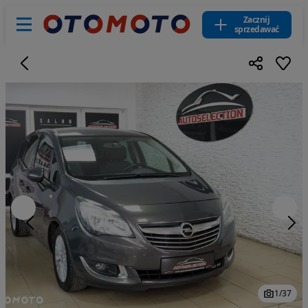
Zacznij
sprzedawać
1
/
37