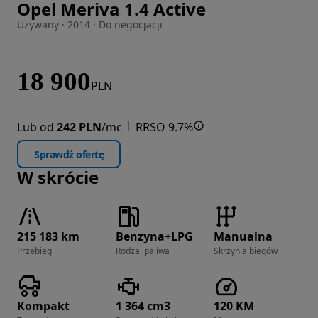
Opel Meriva 1.4 Active
Zdjęcie 1 z 37
Używany · 2014 · Do negocjacji
18 900
PLN
Lub od
242 PLN
/mc
RRSO 9.7%
Sprawdź ofertę
W skrócie
215 183 km
Benzyna+LPG
Manualna
Przebieg
Rodzaj paliwa
Skrzynia biegów
Kompakt
1 364 cm3
120 KM