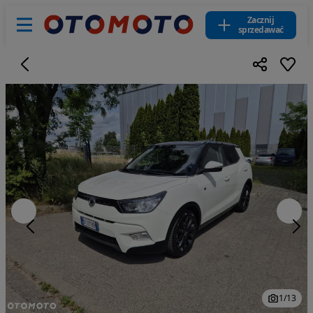
Zacznij
sprzedawać
1
/
13