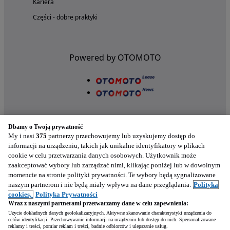
Kariera
Części - dobre praktyki
Powered by OTOMOTO
Dbamy o Twoją prywatność
My i nasi
375
partnerzy przechowujemy lub uzyskujemy dostęp do
informacji na urządzeniu, takich jak unikalne identyfikatory w plikach
cookie w celu przetwarzania danych osobowych. Użytkownik może
Nasze aplikacje w twoim telefonie
zaakceptować wybory lub zarządzać nimi, klikając poniżej lub w dowolnym
momencie na stronie polityki prywatności. Te wybory będą sygnalizowane
naszym partnerom i nie będą miały wpływu na dane przeglądania.
Polityka
cookies,
Polityka Prywatności
Wraz z naszymi partnerami przetwarzamy dane w celu zapewnienia:
Użycie dokładnych danych geolokalizacyjnych. Aktywne skanowanie charakterystyki urządzenia do
celów identyfikacji. Przechowywanie informacji na urządzeniu lub dostęp do nich. Spersonalizowane
reklamy i treści, pomiar reklam i treści, badnie odbiorców i ulepszanie usług.