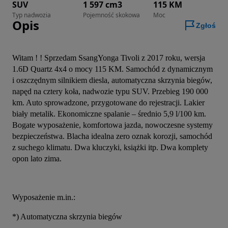
SUV
1 597 cm3
115 KM
Typ nadwozia
Pojemność skokowa
Moc
Opis
Zgłoś
Witam ! ! Sprzedam SsangYonga Tivoli z 2017 roku, wersja 
1.6D Quartz 4x4 o mocy 115 KM. Samochód z dynamicznym 
i oszczędnym silnikiem diesla, automatyczna skrzynia biegów, 
napęd na cztery koła, nadwozie typu SUV. Przebieg 190 000 
km. Auto sprowadzone, przygotowane do rejestracji. Lakier 
biały metalik. Ekonomiczne spalanie – średnio 5,9 l/100 km. 
Bogate wyposażenie, komfortowa jazda, nowoczesne systemy 
bezpieczeństwa. Blacha idealna zero oznak korozji, samochód 
z suchego klimatu. Dwa kluczyki, książki itp. Dwa komplety 
opon lato zima.    
Wyposażenie m.in.:
*) Automatyczna skrzynia biegów