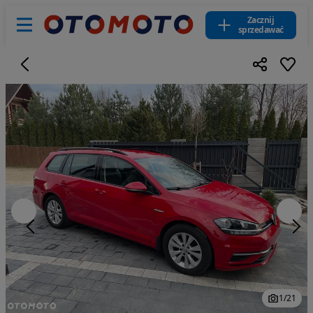
Zacznij
sprzedawać
1
/
21