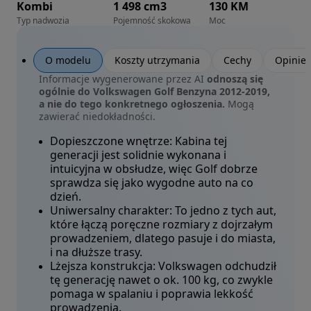
Kombi
1 498 cm3
130 KM
Typ nadwozia
Pojemność skokowa
Moc
O modelu
Koszty utrzymania
Cechy
Opinie
Informacje wygenerowane przez AI
odnoszą się
ogólnie do Volkswagen Golf Benzyna 2012-2019,
a nie do tego konkretnego ogłoszenia.
Mogą
zawierać niedokładności.
Dopieszczone wnętrze:
Kabina tej
generacji jest solidnie wykonana i
intuicyjna w obsłudze, więc Golf dobrze
sprawdza się jako wygodne auto na co
dzień.
Uniwersalny charakter:
To jedno z tych aut,
które łączą poręczne rozmiary z dojrzałym
prowadzeniem, dlatego pasuje i do miasta,
i na dłuższe trasy.
Lżejsza konstrukcja:
Volkswagen odchudził
tę generację nawet o ok. 100 kg, co zwykle
pomaga w spalaniu i poprawia lekkość
prowadzenia.