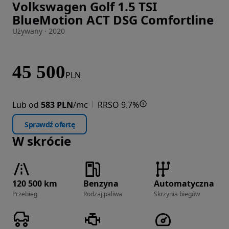
Volkswagen Golf 1.5 TSI
Zdjęcie 1 z 21
BlueMotion ACT DSG Comfortline
Używany · 2020
45 500
PLN
Lub od
583 PLN
/mc
RRSO 9.7%
Sprawdź ofertę
W skrócie
120 500 km
Benzyna
Automatyczna
Przebieg
Rodzaj paliwa
Skrzynia biegów