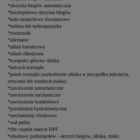
*skrzynia biegów automatyczna

*bezstopniowa skrzynia biegów

*koło zamachowe dwumasowe

*turbina lub turbosprężarka

*rozrusznik

*alternator

*układ hamulcowy

*układ chłodzenia

*komputer główny silnika

*łańcuch rozrządu

*pasek rozrządu (uszkodzenie silnika w przypadku pęknięcia, 
zerwania lub zsunięcia paska)

*zawieszenie pneumatyczne

*zawieszenie mechaniczne

*zawieszenie komfortowe

*przekładnia hydrokinetyczna

*mechanizmy różnicowe

*wał pędny

*filtr cząstek stałych DPF

*obudowy podzespołów - skrzyni biegów, silnika, miski 