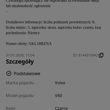
Cywilnego.Sprzedający nie odpowiada za ewentualne błędy 
lub nieaktualność ogłoszenia

- 

Dodatkowe informacje: liczba poduszek powietrznych: 8, 
liczba miejsc: 5, tapicerka: skora, tapicerka kolor: czarny, kraj 
pochodzenia: Niemcy

Numer oferty: AKL18BZNA
31.07.2026, 15:04
ID
:
6144310942
Szczegóły
Podstawowe
Marka pojazdu
Volvo
Model pojazdu
V60
Kolor
Czarny