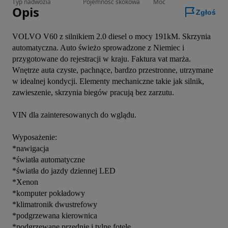
Typ nadwozia
Pojemność skokowa
Moc
Opis
Zgłoś
VOLVO V60 z silnikiem 2.0 diesel o mocy 191kM. Skrzynia 
automatyczna. Auto świeżo sprowadzone z Niemiec i 
przygotowane do rejestracji w kraju. Faktura vat marża. 
Wnętrze auta czyste, pachnące, bardzo przestronne, utrzymane 
w idealnej kondycji. Elementy mechaniczne takie jak silnik, 
zawieszenie, skrzynia biegów pracują bez zarzutu.

VIN dla zainteresowanych do wglądu.

Wyposażenie:

*nawigacja

*światła automatyczne

*światła do jazdy dziennej LED

*Xenon

*komputer pokładowy

*klimatronik dwustrefowy

*podgrzewana kierownica

*podgrzewane przednie i tylne fotele
