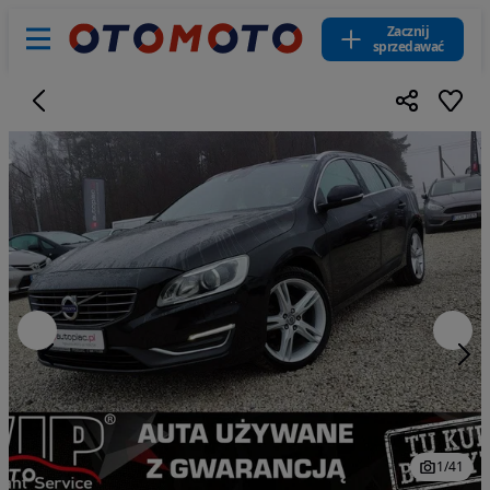
Zacznij
sprzedawać
1
/
41