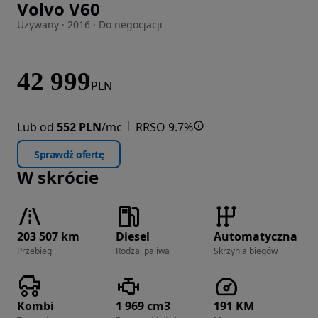
Volvo V60
Zdjęcie 1 z 41
Używany · 2016 · Do negocjacji
42 999
PLN
Lub od
552 PLN
/mc
RRSO 9.7%
Sprawdź ofertę
W skrócie
203 507 km
Diesel
Automatyczna
Przebieg
Rodzaj paliwa
Skrzynia biegów
Kombi
1 969 cm3
191 KM