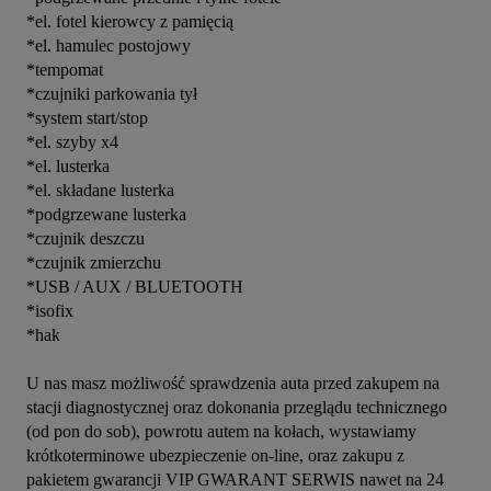
*el. fotel kierowcy z pamięcią

*el. hamulec postojowy

*tempomat

*czujniki parkowania tył

*system start/stop

*el. szyby x4

*el. lusterka

*el. składane lusterka

*podgrzewane lusterka

*czujnik deszczu

*czujnik zmierzchu

*USB / AUX / BLUETOOTH

*isofix

*hak

U nas masz możliwość sprawdzenia auta przed zakupem na 
stacji diagnostycznej oraz dokonania przeglądu technicznego 
(od pon do sob), powrotu autem na kołach, wystawiamy 
krótkoterminowe ubezpieczenie on-line, oraz zakupu z 
pakietem gwarancji VIP GWARANT SERWIS nawet na 24 