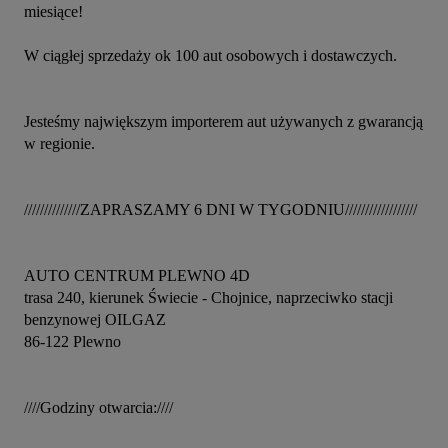
miesiące!

W ciągłej sprzedaży ok 100 aut osobowych i dostawczych.

Jesteśmy największym importerem aut używanych z gwarancją 
w regionie.

//////////////ZAPRASZAMY 6 DNI W TYGODNIU//////////////////

AUTO CENTRUM PLEWNO 4D

trasa 240, kierunek Świecie - Chojnice, naprzeciwko stacji 
benzynowej OILGAZ

86-122 Plewno

////Godziny otwarcia:////
