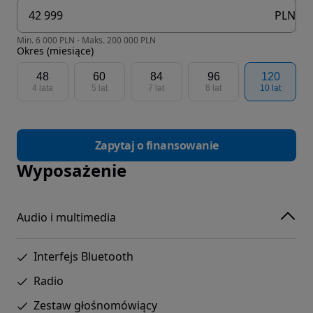
PLN
Min. 6 000 PLN - Maks. 200 000 PLN
Okres (miesiące)
48
60
84
96
120
4 lata
5 lat
7 lat
8 lat
10 lat
Zapytaj o finansowanie
Wyposażenie
Audio i multimedia
Interfejs Bluetooth
Radio
Zestaw głośnomówiący