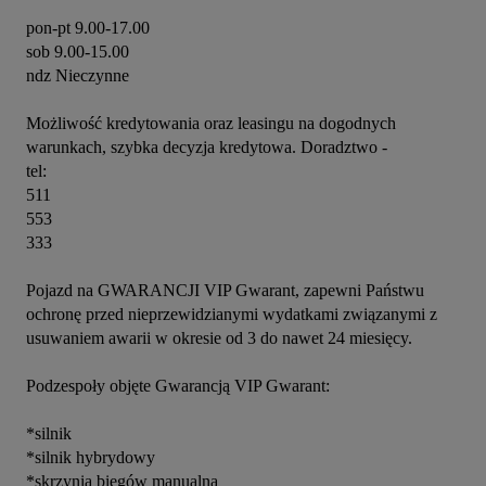
pon-pt 9.00-17.00

sob 9.00-15.00

ndz Nieczynne

Możliwość kredytowania oraz leasingu na dogodnych 
warunkach, szybka decyzja kredytowa. Doradztwo -

tel:

511

553

333

Pojazd na GWARANCJI VIP Gwarant, zapewni Państwu 
ochronę przed nieprzewidzianymi wydatkami związanymi z 
usuwaniem awarii w okresie od 3 do nawet 24 miesięcy.

Podzespoły objęte Gwarancją VIP Gwarant:

*silnik

*silnik hybrydowy

*skrzynia biegów manualna
