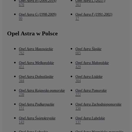
Opel Astra H (2004-2014)
Opel Astra L (2021-)
676
363
Opel Astra G (1998-2009)
Opel Astra F (1991-2002)
99
17
Opel Astra w Polsce
Opel Astra Mazowieckie
Opel Astra Śląskie
762
605
Opel Astra Wielkopolskie
Opel Astra Małopolskie
451
429
Opel Astra Dolnośląskie
Opel Astra Łódzkie
344
304
Opel Astra Kujawsko-pomorskie
Opel Astra Pomorskie
239
222
Opel Astra Podkarpackie
Opel Astra Zachodniopomorskie
151
150
Opel Astra Świętokrzyskie
Opel Astra Lubelskie
143
137