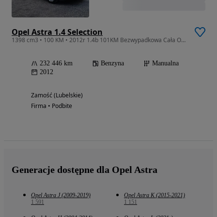
Opel Astra 1.4 Selection
1398 cm3 • 100 KM • 2012r 1.4b 101KM Bezwypadkowa Cała Oryginalna z Niemiec
232 446 km
Benzyna
Manualna
2012
Zamość (Lubelskie)
Firma • Podbite
Generacje dostępne dla Opel Astra
Opel Astra J (2009-2019)
Opel Astra K (2015-2021)
1 591
1 151