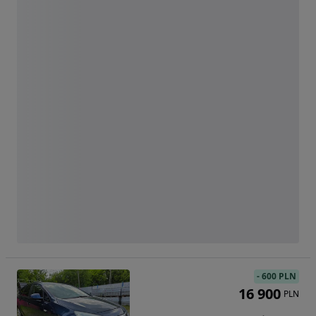
-
600 PLN
16 900
PLN