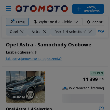
Zacznij
sprzedawać
Wybrane dla Ciebie
Filtruj
Zapisz filt
Wyczyść
Opel
Astra
"ver-1-4-selection"
Opel Astra - Samochody Osobowe
Liczba ogłoszeń:
8
Jak pozycjonowane są ogłoszenia?
-
99 PLN
11 399
PLN
W granicach średniej
Opel Astra 1.4 Selection