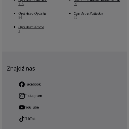
Opel Astra Lubuskie
Opel Astra Warmińsko-mazurskie
115
99
Opel Astra Opolskie
Opel Astra Podlaskie
84
75
Opel Astra Kowno
1
Znajdź nas
Facebook
Instagram
YouTube
TikTok