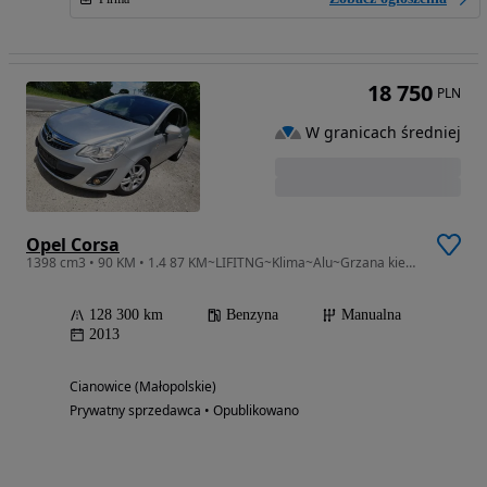
18 750
PLN
W granicach średniej
Opel Corsa
1398 cm3 • 90 KM • 1.4 87 KM~LIFITNG~Klima~Alu~Grzana kierownica~Soczewki~Tempomat~PDC~
128 300 km
Benzyna
Manualna
2013
Cianowice (Małopolskie)
Prywatny sprzedawca • Opublikowano