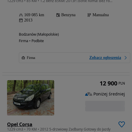
1229 cm3 • 85 KM • 1.2 benz 85KM! 2013r! Isofix! Klima! Bez rdzy! AUX! SCT(OK)!
169 085 km
Benzyna
Manualna
2013
Bodzanów (Małopolskie)
Firma • Podbite
Zobacz ogłoszenia
Firma
12 900
PLN
Poniżej średniej
Opel Corsa
1229 cm3 • 70 KM • 2012 5-drzwiowy Zadbany Gotowy do Jazdy