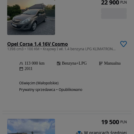
22 900
PLN
Opel Corsa 1.4 16V Cosmo
1398 cm3 • 100 KM • Krajowy I wł. 1.4 benzyna LPG KLIMATRONIK skóra pedantyczny
113 000 km
Benzyna+LPG
Manualna
2011
Oświęcim (Małopolskie)
Prywatny sprzedawca • Opublikowano
19 500
PLN
W granicach średniej