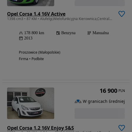
Opel Corsa 1.4 16V Active
1398 cm3 • 87 KM • Alufelgi,Wielofunkcyjna Kierownica,Centralny Zamek
178 800 km
Benzyna
Manualna
2013
Proszowice (Małopolskie)
Firma • Podbite
16 900
PLN
W granicach średniej
Opel Corsa 1.2 16V Enjoy S&S