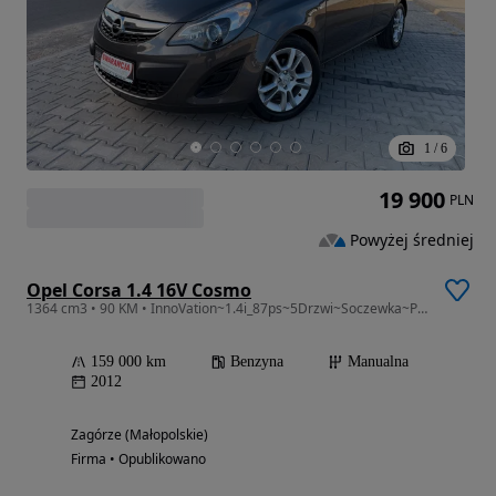
1
/
6
19 900
PLN
Powyżej średniej
Opel Corsa 1.4 16V Cosmo
1364 cm3 • 90 KM • InnoVation~1.4i_87ps~5Drzwi~Soczewka~PDC~Alufelgi~Bezwypadkowa~TOP
159 000 km
Benzyna
Manualna
2012
Zagórze (Małopolskie)
Firma • Opublikowano