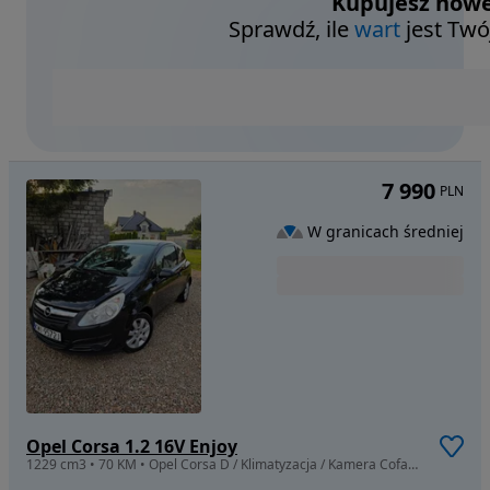
Kupujesz nowe
Sprawdź, ile
wart
jest Twó
7 990
PLN
W granicach średniej
Opel Corsa 1.2 16V Enjoy
1229 cm3 • 70 KM • Opel Corsa D / Klimatyzacja / Kamera Cofania / Radio Android/