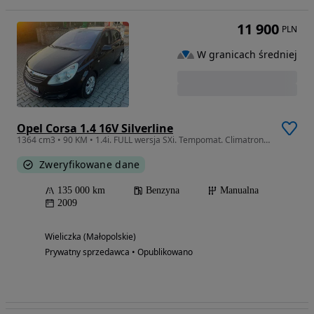
11 900
PLN
W granicach średniej
Opel Corsa 1.4 16V Silverline
1364 cm3 • 90 KM • 1.4i. FULL wersja SXi. Tempomat. Climatronic. Fotochrom I Właściciel.
Zweryfikowane dane
135 000 km
Benzyna
Manualna
2009
Wieliczka (Małopolskie)
Prywatny sprzedawca • Opublikowano