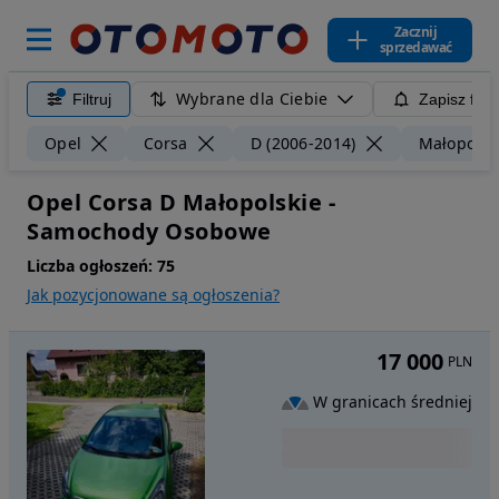
Zacznij
sprzedawać
Wybrane dla Ciebie
Filtruj
Zapisz filt
Opel
Corsa
D (2006-2014)
Małopolsk
Opel Corsa D Małopolskie -
Samochody Osobowe
Liczba ogłoszeń:
75
Jak pozycjonowane są ogłoszenia?
17 000
PLN
W granicach średniej