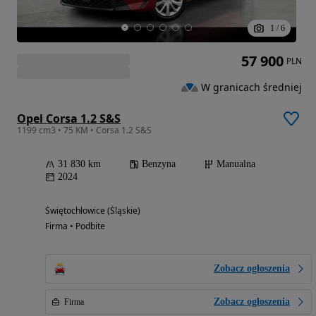
1
/
6
57 900
PLN
W granicach średniej
Opel Corsa 1.2 S&S
1199 cm3 • 75 KM • Corsa 1.2 S&S
31 830 km
Benzyna
Manualna
2024
Świętochłowice (Śląskie)
Firma • Podbite
Zobacz ogłoszenia
Zobacz ogłoszenia
Firma