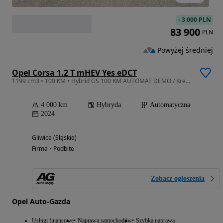
-
3 000 PLN
83 900
PLN
Powyżej średniej
Opel Corsa 1.2 T mHEV Yes eDCT
1199 cm3 • 100 KM • Hybrid GS 100 KM AUTOMAT DEMO / Kredyt 0% / Simply Drive / GLIWICE
4 000 km
Hybryda
Automatyczna
2024
Gliwice (Śląskie)
Firma • Podbite
Zobacz ogłoszenia
Opel Auto-Gazda
Usługi finansowe
Naprawa samochodów
Szybka naprawa