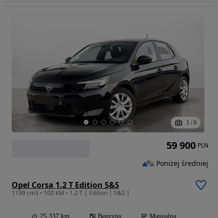
1
/
6
59 900
PLN
Poniżej średniej
Opel Corsa 1.2 T Edition S&S
1199 cm3 • 100 KM • 1.2 T | Edition | S&S |
25 337 km
Benzyna
Manualna