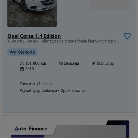
Opel Corsa 1.4 Edition
1398 cm3 • 90 KM • Klimatyzacja grzane fotele kierownica top stan
Wyróżnione
191 000 km
Benzyna
Manualna
2015
Zawiercie (Śląskie)
Prywatny sprzedawca • Opublikowano