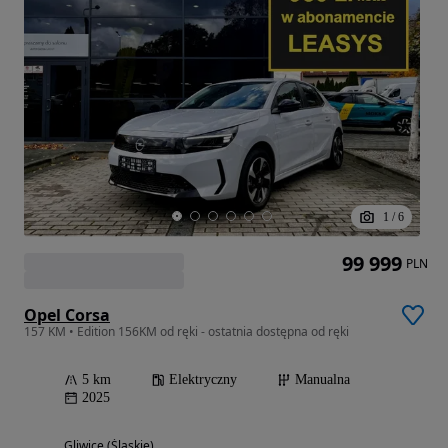
1
/
6
99 999
PLN
Opel Corsa
157 KM • Edition 156KM od ręki - ostatnia dostępna od ręki
5 km
Elektryczny
Manualna
2025
Gliwice (Śląskie)