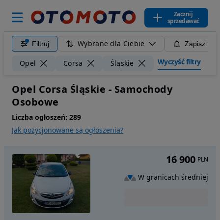
Zacznij
sprzedawać
Wybrane dla Ciebie
Filtruj
Zapisz filt
Wyczyść filtry
Opel
Corsa
Śląskie
Opel Corsa Śląskie - Samochody
Osobowe
Liczba ogłoszeń:
289
Jak pozycjonowane są ogłoszenia?
16 900
PLN
W granicach średniej