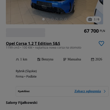
1
/
6
67 700
PLN
Opel Corsa 1.2 T Edition S&S
1199 cm3 • 100 KM • najtańsza nowa corsa na otomoto
1 km
Benzyna
Manualna
2026
Rybnik (Śląskie)
Firma • Podbite
Zobacz ogłoszenia
Salony Fijałkowski