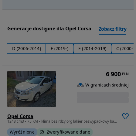
Generacje dostępne dla Opel Corsa
Zobacz filtry
D (2006-2014)
F (2019-)
E (2014-2019)
C (2000-2
6 900
PLN
W granicach średniej
Opel Corsa
1248 cm3 • 75 KM • klima bez rdzy org lakier bezwypadkowy bardzo zadbany serwisowany
Wyróżnione
Zweryfikowane dane