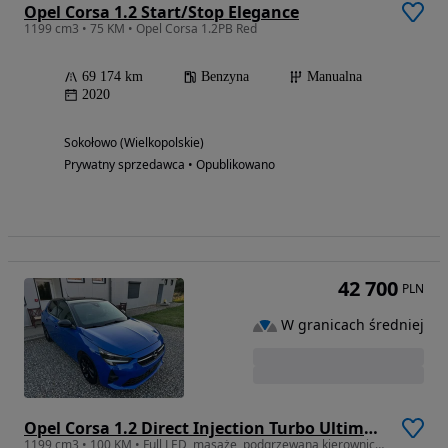
Opel Corsa 1.2 Start/Stop Elegance
1199 cm3 • 75 KM • Opel Corsa 1.2PB Red
69 174 km
Benzyna
Manualna
2020
Sokołowo (Wielkopolskie)
Prywatny sprzedawca • Opublikowano
42 700
PLN
W granicach średniej
Opel Corsa 1.2 Direct Injection Turbo Ultimate
1199 cm3 • 100 KM • Full LED, masaże, podgrzewana kierownica, kamera