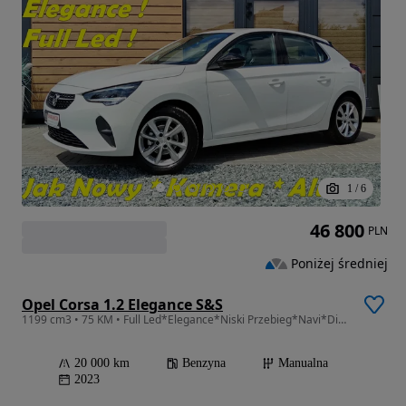
1
/
6
46 800
PLN
Poniżej średniej
Opel Corsa 1.2 Elegance S&S
1199 cm3 • 75 KM • Full Led*Elegance*Niski Przebieg*Navi*Digital*Kamera*Alu*Pdc*Gwarancja
20 000 km
Benzyna
Manualna
2023