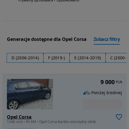
Prywatny sprzedawca • Opublikowano
Generacje dostępne dla Opel Corsa
Zobacz filtry
D (2006-2014)
F (2019-)
E (2014-2019)
C (2000-2
9 000
PLN
Poniżej średniej
Opel Corsa
1248 cm3 • 95 KM • Opel Corsa bardzo oszczędny silnik.