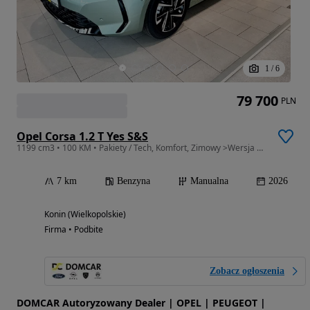
1
/
6
79 700
PLN
Opel Corsa 1.2 T Yes S&S
1199 cm3 • 100 KM • Pakiety / Tech, Komfort, Zimowy >Wersja YES< 8 lat Gwarancji /160000km
7 km
Benzyna
Manualna
2026
Konin (Wielkopolskie)
Firma • Podbite
Zobacz ogłoszenia
DOMCAR Autoryzowany Dealer | OPEL | PEUGEOT |