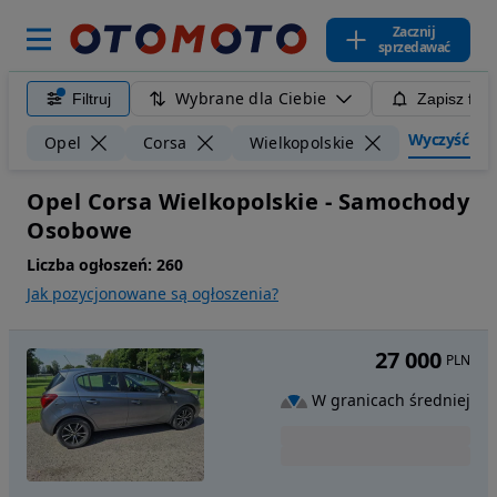
Zacznij
sprzedawać
Wybrane dla Ciebie
Filtruj
Zapisz filt
Wyczyść filt
Opel
Corsa
Wielkopolskie
Opel Corsa Wielkopolskie - Samochody
Osobowe
Liczba ogłoszeń:
260
Jak pozycjonowane są ogłoszenia?
27 000
PLN
W granicach średniej