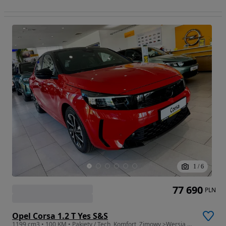
1
/
6
77 690
PLN
Opel Corsa 1.2 T Yes S&S
1199 cm3 • 100 KM • Pakiety / Tech, Komfort, Zimowy >Wersja YES< 8 lat Gwarancji /160000km