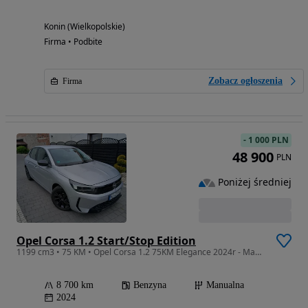
Konin (Wielkopolskie)
Firma • Podbite
Zobacz ogłoszenia
Firma
-
1 000 PLN
48 900
PLN
Poniżej średniej
Opel Corsa 1.2 Start/Stop Edition
1199 cm3 • 75 KM • Opel Corsa 1.2 75KM Elegance 2024r - Manual - 8 700 km - LED - Asysten
8 700 km
Benzyna
Manualna
2024