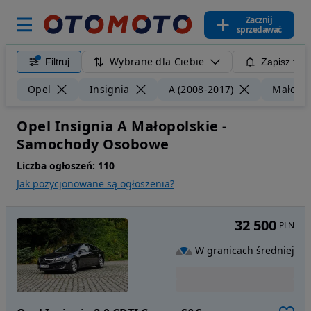
Zacznij
sprzedawać
Wybrane dla Ciebie
Filtruj
Zapisz filt
Opel
Insignia
A (2008-2017)
Małopol
Opel Insignia A Małopolskie -
Samochody Osobowe
Liczba ogłoszeń:
110
Jak pozycjonowane są ogłoszenia?
32 500
PLN
W granicach średniej