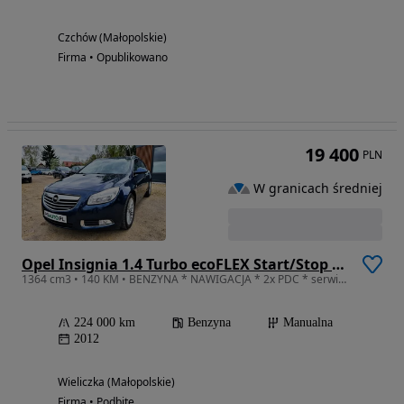
Czchów (Małopolskie)
Firma • Opublikowano
19 400
PLN
W granicach średniej
Opel Insignia 1.4 Turbo ecoFLEX Start/Stop Sport
1364 cm3 • 140 KM • BENZYNA * NAWIGACJA * 2x PDC * serwis ASO Opel * okazja * polecamy
224 000 km
Benzyna
Manualna
2012
Wieliczka (Małopolskie)
Firma • Podbite