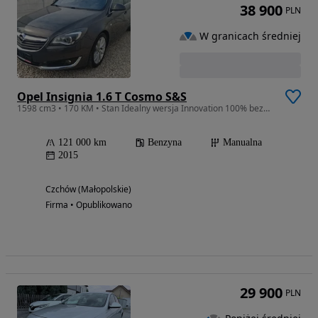
38 900
PLN
W granicach średniej
Opel Insignia 1.6 T Cosmo S&S
1598 cm3 • 170 KM • Stan Idealny wersja Innovation 100% bezwypadkowy 1.6 Turbo 170 Ps
121 000 km
Benzyna
Manualna
2015
Czchów (Małopolskie)
Firma • Opublikowano
29 900
PLN