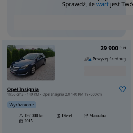
Sprawdź, ile
wart
jest Twó
29 900
PLN
Powyżej średniej
Opel Insignia
1956 cm3 • 140 KM • Opel Insignia 2.0 140 KM 197000km
Wyróżnione
197 000 km
Diesel
Manualna
2015