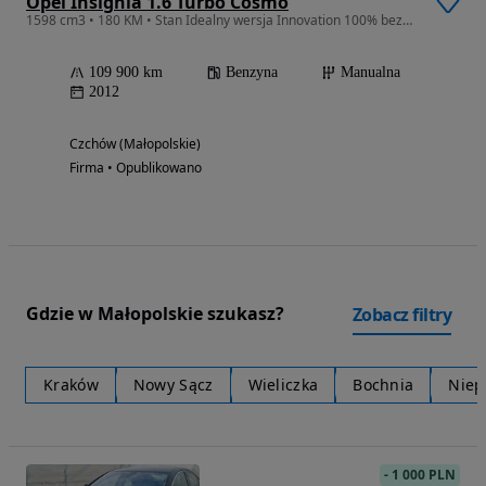
Opel Insignia 1.6 Turbo Cosmo
1598 cm3 • 180 KM • Stan Idealny wersja Innovation 100% bezwypadkowy 1.6 Turbo 180 Ps
109 900 km
Benzyna
Manualna
2012
Czchów (Małopolskie)
Firma • Opublikowano
Gdzie w Małopolskie szukasz?
Zobacz filtry
Kraków
Nowy Sącz
Wieliczka
Bochnia
Niep
-
1 000 PLN