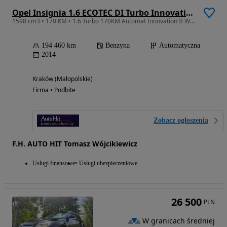
Opel Insignia 1.6 ECOTEC DI Turbo Innovation
1598 cm3 • 170 KM • 1.6 Turbo 170KM Automat Innovation II Wł. Ks. Serwisowa Bezwypadkowy
194 460 km
Benzyna
Automatyczna
2014
Kraków (Małopolskie)
Firma • Podbite
Zobacz ogłoszenia
F.H. AUTO HIT Tomasz Wójcikiewicz
Usługi finansowe
Usługi ubezpieczeniowe
26 500
PLN
W granicach średniej