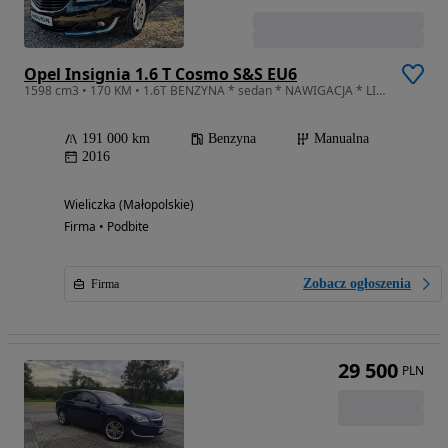
Opel Insignia 1.6 T Cosmo S&S EU6
1598 cm3 • 170 KM • 1.6T BENZYNA * sedan * NAWIGACJA * LIFT * super * xenon * 2x PDC
191 000 km
Benzyna
Manualna
2016
Wieliczka (Małopolskie)
Firma • Podbite
Zobacz ogłoszenia
Firma
29 500
PLN