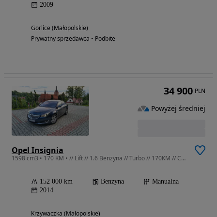
2009
Gorlice (Małopolskie)
Prywatny sprzedawca • Podbite
34 900
PLN
Powyżej średniej
Opel Insignia
1598 cm3 • 170 KM • // Lift // 1.6 Benzyna // Turbo // 170KM // CarPlay // Kamera //
152 000 km
Benzyna
Manualna
2014
Krzywaczka (Małopolskie)