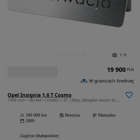
1
/
6
19 900
PLN
W granicach średniej
Opel Insignia 1.6 T Cosmo
1598 cm3 • 180 KM • COSMO~1.6T_180ps_6Biegów~Xenon~EL.Klapa~Serwisowana~Bezwypadkowa~TOP
180 000 km
Benzyna
Manualna
2009
Zagórze (Małopolskie)