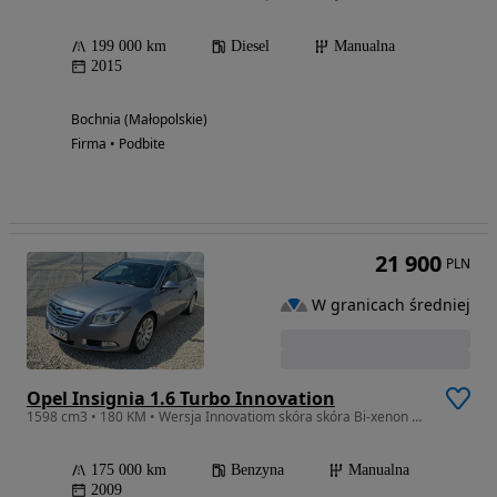
199 000 km
Diesel
Manualna
2015
Bochnia (Małopolskie)
Firma • Podbite
21 900
PLN
W granicach średniej
Opel Insignia 1.6 Turbo Innovation
1598 cm3 • 180 KM • Wersja Innovatiom skóra skóra Bi-xenon navi 100%bezwypadek
175 000 km
Benzyna
Manualna
2009