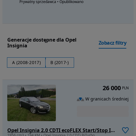
Prywatny sprzedawca • Opublikowano
Generacje dostępne dla Opel
Zobacz filtry
Insignia
A (2008-2017)
B (2017-)
26 000
PLN
W granicach średniej
Opel Insignia 2.0 CDTI ecoFLEX Start/Stop Innovation
1956 cm3 • 194 KM • Opel Insignia 2.0 CDTi BiTurbo