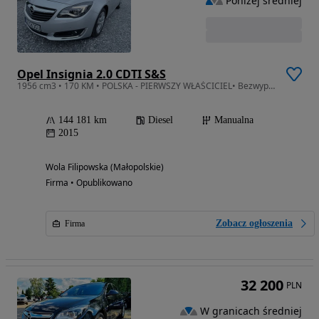
Poniżej średniej
Opel Insignia 2.0 CDTI S&S
1956 cm3 • 170 KM • POLSKA - PIERWSZY WŁAŚCICIEL• Bezwypadkowy • Historia Serwisowa
144 181 km
Diesel
Manualna
2015
Wola Filipowska (Małopolskie)
Firma • Opublikowano
Zobacz ogłoszenia
Firma
32 200
PLN
W granicach średniej