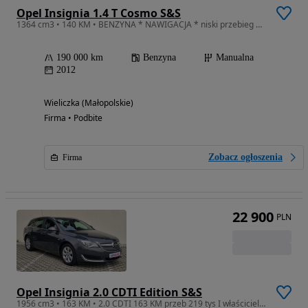
Opel Insignia 1.4 T Cosmo S&S
1364 cm3 • 140 KM • BENZYNA * NAWIGACJA * niski przebieg * super * okazja * ASO Opel
190 000 km
Benzyna
Manualna
2012
Wieliczka (Małopolskie)
Firma • Podbite
Zobacz ogłoszenia
Firma
22 900
PLN
Opel Insignia 2.0 CDTI Edition S&S
1956 cm3 • 163 KM • 2.0 CDTI 163 KM przeb 219 tys I właściciel bezwypadkowy Z SALONU OPLA