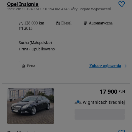
Opel Insignia
1956 cm3 • 194 KM • 2.0 194 KM 4X4 Skóry Bogate Wyposażenie Hak Niski Przebieg
128 000 km
Diesel
Automatyczna
2013
Sucha (Małopolskie)
Firma • Opublikowano
Zobacz ogłoszenia
Firma
17 900
PLN
W granicach średniej