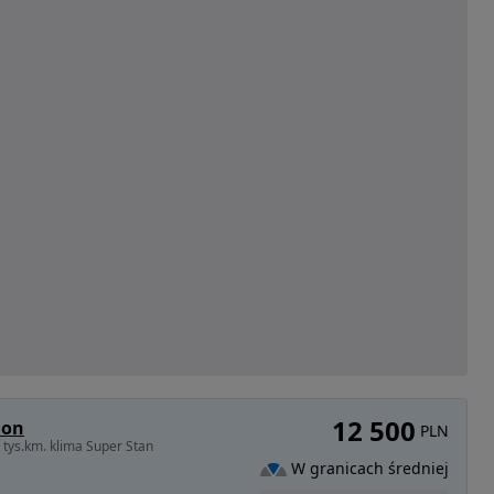
12 500
ion
PLN
 tys.km. klima Super Stan
W granicach średniej