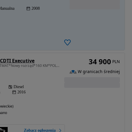
Manualna
2008
34 900
 CDTI Executive
PLN
1956 cm3 • 163 KM • AUTMAT*Nowy rozrząd*160 KM*POLSKI Salon*2-wł*ALU 18*2xKoła*Gwarancja
W granicach średniej
Diesel
a
2016
wieckie)
wano
Zobacz ogłoszenia