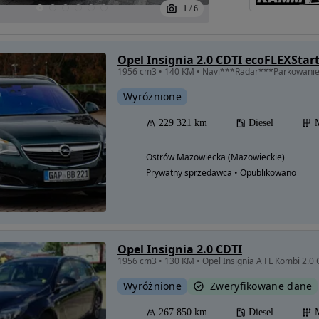
1
/
6
Opel Insignia 2.0 CDTI ecoFLEXStart
Wyróżnione
229 321 km
Diesel
Ostrów Mazowiecka (Mazowieckie)
Prywatny sprzedawca • Opublikowano
Opel Insignia 2.0 CDTI
1956 cm3 • 130 KM • Opel Insignia A FL Kombi 2.0
Wyróżnione
Zweryfikowane dane
267 850 km
Diesel