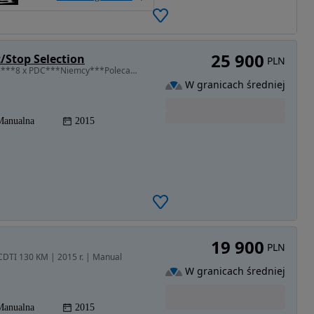
25 900
/Stop Selection
PLN
1956 cm3 • 140 KM • Navi***Radar***Parkowanie***8 x PDC***Niemcy***Polecam***
W granicach średniej
Manualna
2015
19 900
PLN
 CDTI 130 KM | 2015 r. | Manual
W granicach średniej
Manualna
2015