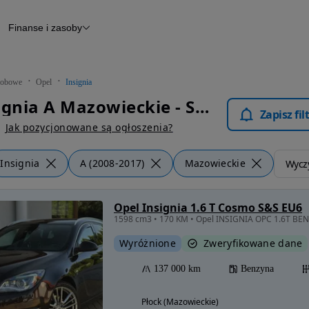
Finanse i zasoby
chody
Finansowanie
Leasing
dy
Narzędzie do wyceny samochodu
tryczne
Raport z inspekcji
obowe
Opel
Insignia
m
Raport historii pojazdu
Opel Insignia A Mazowieckie - Samochody Osobowe
Otomoto News
Zapisz fi
wane
Jak pozycjonowane są ogłoszenia?
Insignia
A (2008-2017)
Mazowieckie
Wyczy
Opel Insignia 1.6 T Cosmo S&S EU6
1598 cm3 • 170 KM • Opel INSIGNIA OPC 1.6T BE
Wyróżnione
Zweryfikowane dane
137 000 km
Benzyna
Płock (Mazowieckie)