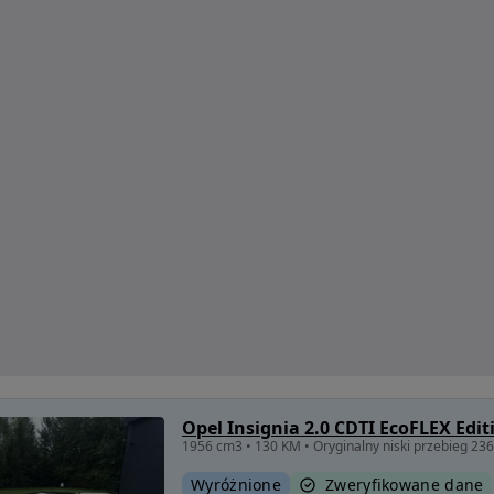
Opel Insignia 2.0 CDTI EcoFLEX Edit
1956 cm3 • 130 KM • Oryginalny niski przebieg 236
Wyróżnione
Zweryfikowane dane