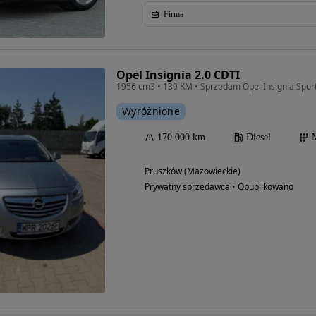
Firma
Opel Insignia 2.0 CDTI
1956 cm3 • 130 KM • Sprzedam Opel Insignia Spor
Wyróżnione
170 000 km
Diesel
Pruszków (Mazowieckie)
Prywatny sprzedawca • Opublikowano