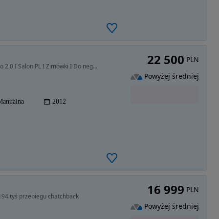
22 500
PLN
1956 cm3 • 160 KM • Opel Insignia A Kombi I Cosmo 2.0 I Salon PL I Zimówki I Do negocjacji
Powyżej średniej
Manualna
2012
16 999
PLN
194 tyś przebiegu chatchback
Powyżej średniej