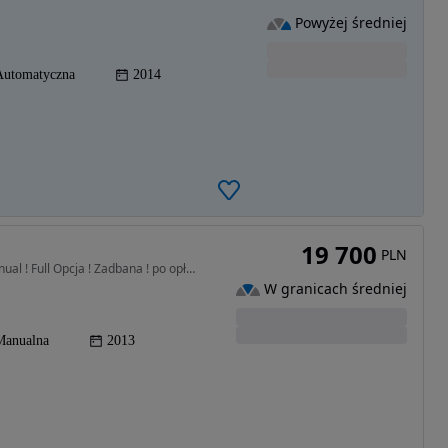
Powyżej średniej
Automatyczna
2014
19 700
PLN
1956 cm3 • 130 KM • Cosmo ! 2.0CDTI 130KM ! Manual ! Full Opcja ! Zadbana ! po opłatach !
W granicach średniej
Manualna
2013