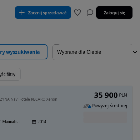
Zacznij sprzedawać
Zaloguj się
ltry wyszukiwania
ść filtry
35 900
PLN
NZYNA Navi Fotele RECARO Xenon
Powyżej średniej
Manualna
2014