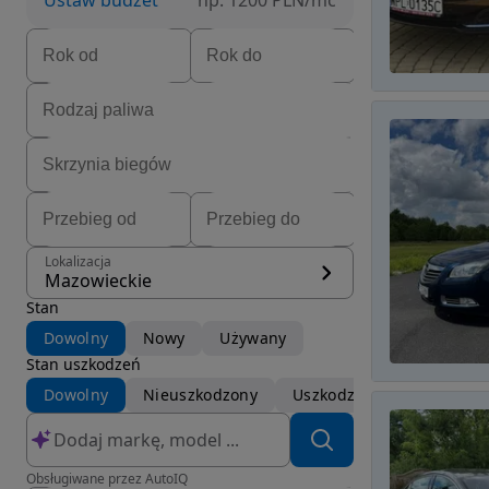
Ustaw budżet
np. 1200 PLN/mc
Lokalizacja
Mazowieckie
Stan
Dowolny
Nowy
Używany
Stan uszkodzeń
Dowolny
Nieuszkodzony
Uszkodzony
Obsługiwane przez AutoIQ