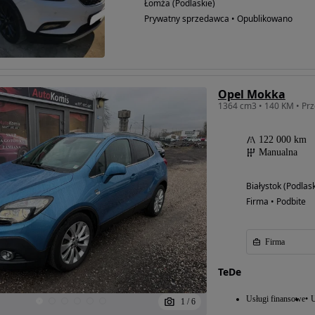
Łomża (Podlaskie)
Prywatny sprzedawca • Opublikowano
Opel Mokka
122 000 km
Manualna
Białystok (Podlask
Firma • Podbite
Firma
TeDe
Usługi finansowe
U
1
/
6