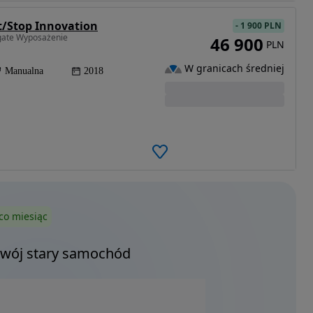
t/Stop Innovation
-
1 900 PLN
gate Wyposażenie
46 900
PLN
W granicach średniej
Manualna
2018
co miesiąc
Twój stary samochód