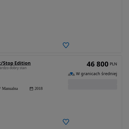
46 800
/Stop Edition
PLN
ardzo dobry stan
W granicach średniej
Manualna
2018