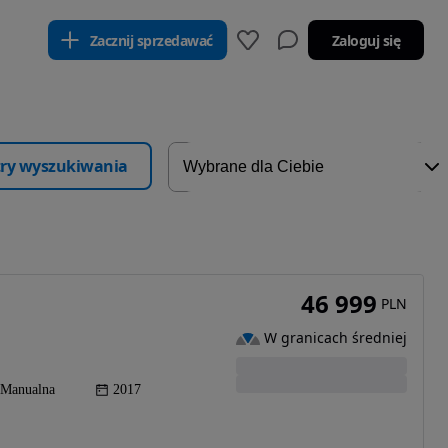
Zacznij sprzedawać
Zaloguj się
ltry wyszukiwania
46 999
PLN
W granicach średniej
Manualna
2017