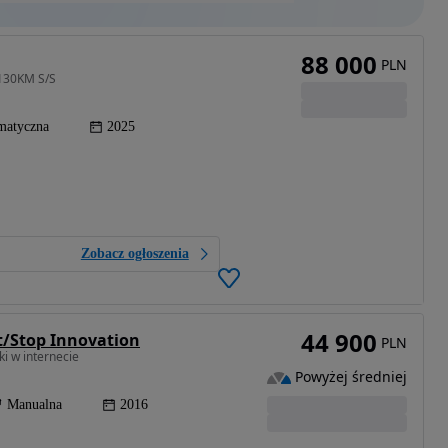
88 000
PLN
 130KM S/S
matyczna
2025
Zobacz ogłoszenia
44 900
t/Stop Innovation
PLN
i w internecie
Powyżej średniej
Manualna
2016