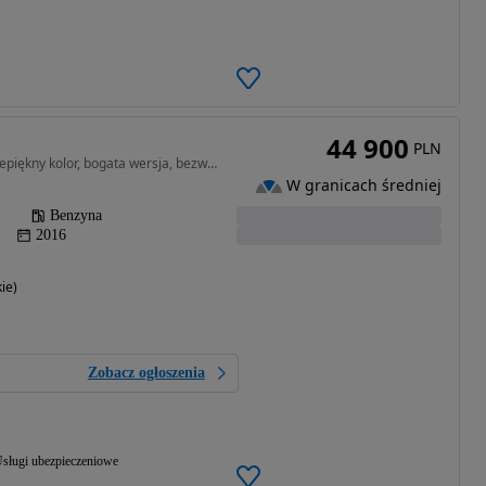
44 900
PLN
1364 cm3 • 140 KM • Przepiękny kolor, bogata wersja, bezwypadkowy.
W granicach średniej
Benzyna
2016
ie)
Zobacz ogłoszenia
sługi ubezpieczeniowe