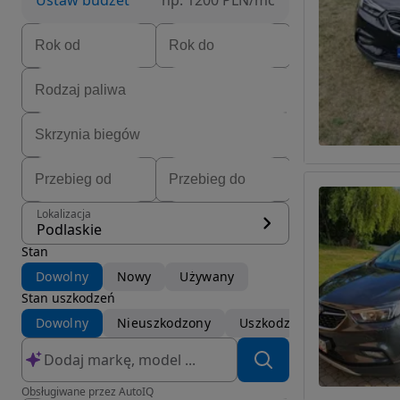
Ustaw budżet
np. 1200 PLN/mc
Lokalizacja
Podlaskie
Stan
Dowolny
Nowy
Używany
Stan uszkodzeń
Dowolny
Nieuszkodzony
Uszkodzony
Obsługiwane przez AutoIQ