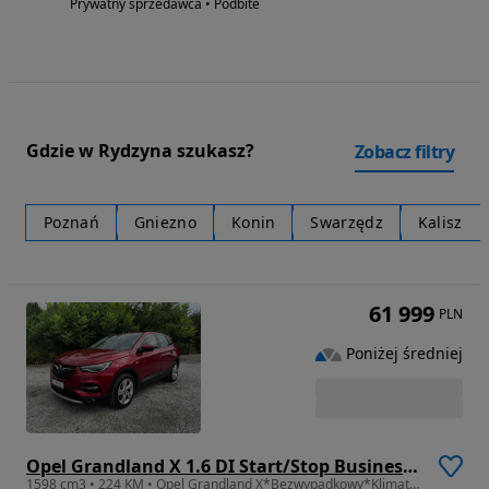
Prywatny sprzedawca • Podbite
Gdzie w Rydzyna szukasz?
Zobacz filtry
Poznań
Gniezno
Konin
Swarzędz
Kalisz
61 999
PLN
Poniżej średniej
Opel Grandland X 1.6 DI Start/Stop Business Elegance
1598 cm3 • 224 KM • Opel Grandland X*Bezwypadkowy*Klimatronik*Nawigacja