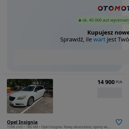
ok. 40 000 aut wycenian
Kupujesz nowe
Sprawdź, ile
wart
jest Twó
14 900
PLN
Opel Insignia
1598 cm3 • 180 KM • Opel insignia. Nowy akumulator, opony wielosezonowe nowe