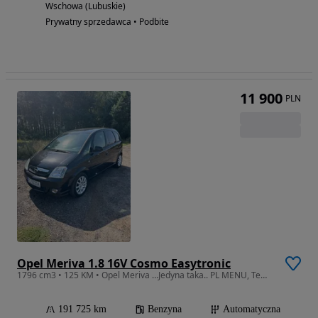
Wschowa (Lubuskie)
Prywatny sprzedawca • Podbite
11 900
PLN
Opel Meriva 1.8 16V Cosmo Easytronic
1796 cm3 • 125 KM • Opel Meriva …Jedyna taka.. PL MENU, Tempomat, 4elek szyby!!! OKAZJA
191 725 km
Benzyna
Automatyczna