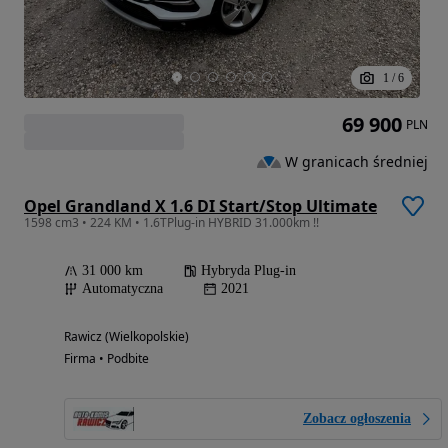
1
/
6
69 900
PLN
W granicach średniej
Opel Grandland X 1.6 DI Start/Stop Ultimate
1598 cm3 • 224 KM • 1.6TPlug-in HYBRID 31.000km !!
31 000 km
Hybryda Plug-in
Automatyczna
2021
Rawicz (Wielkopolskie)
Firma • Podbite
Zobacz ogłoszenia