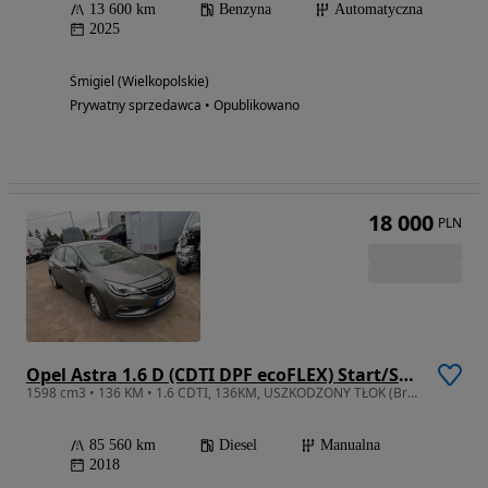
13 600 km
Benzyna
Automatyczna
2025
Śmigiel (Wielkopolskie)
Prywatny sprzedawca • Opublikowano
18 000
PLN
Opel Astra 1.6 D (CDTI DPF ecoFLEX) Start/Stop Edition
1598 cm3 • 136 KM • 1.6 CDTI, 136KM, USZKODZONY TŁOK (Brak ciśnienia), ORG Przebieg, Z DE!
85 560 km
Diesel
Manualna
2018