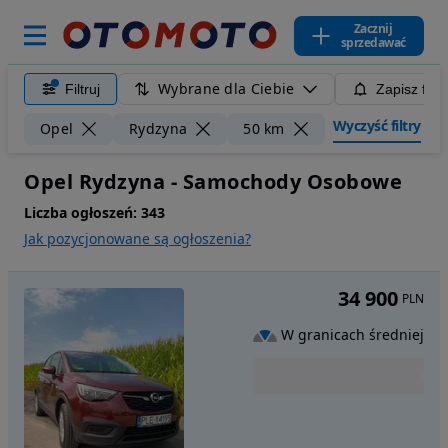
Zacznij
sprzedawać
Wybrane dla Ciebie
Filtruj
Zapisz filt
Wyczyść filtry
Opel
Rydzyna
50 km
Opel Rydzyna - Samochody Osobowe
Liczba ogłoszeń:
343
Jak pozycjonowane są ogłoszenia?
34 900
PLN
W granicach średniej