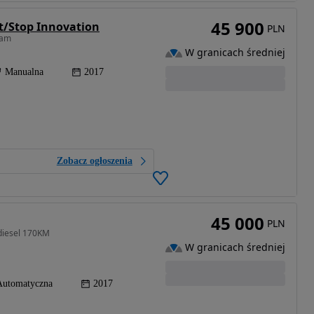
45 900
rt/Stop Innovation
PLN
cam
W granicach średniej
Manualna
2017
Zobacz ogłoszenia
45 000
PLN
 diesel 170KM
W granicach średniej
Automatyczna
2017