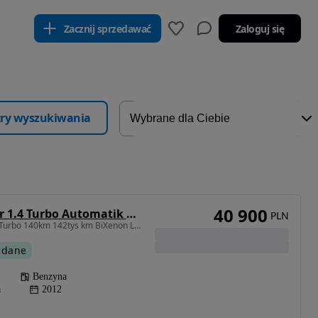
Zacznij sprzedawać
Zaloguj się
ltry wyszukiwania
40 900
Opel Zafira Tourer 1.4 Turbo Automatik Business Innovation
PLN
1364 cm3 • 140 KM • 1.4Turbo 140km 142tys km BiXenon Led Navi Asystent Pasa 7-osobowa FULL
 dane
Benzyna
a
2012