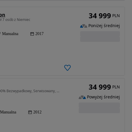
34 999
ion
PLN
 7 osób z Niemiec
Poniżej średniej
Manualna
2017
34 999
PLN
1364 cm3 • 120 KM • 1,4 Turbo, Tylko 94 Tys.km, 100% Bezwypadkowy, Serwisowany, Gwarancja
Powyżej średniej
Manualna
2012