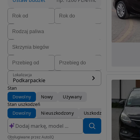
Ustaw budżet
np. 1200 PLN/mc
Lokalizacja
Podkarpackie
Stan
Dowolny
Nowy
Używany
Stan uszkodzeń
Dowolny
Nieuszkodzony
Uszkodzony
Obsługiwane przez AutoIQ