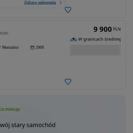
Zobacz ogłoszenia
9 900
PLN
sob!!
W granicach średniej
Manualna
2008
co miesiąc
Twój stary samochód