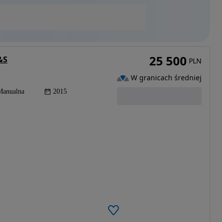
25 500
&S
PLN
W granicach średniej
Manualna
2015