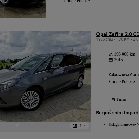
Firma • Podbite
Opel Zafira 2.0 
196 000 km
2015
Kolbuszowa Górna
Firma • Podbite
Firma
Bezpośredni Impor
Usługi finansowe
W
1
/
6