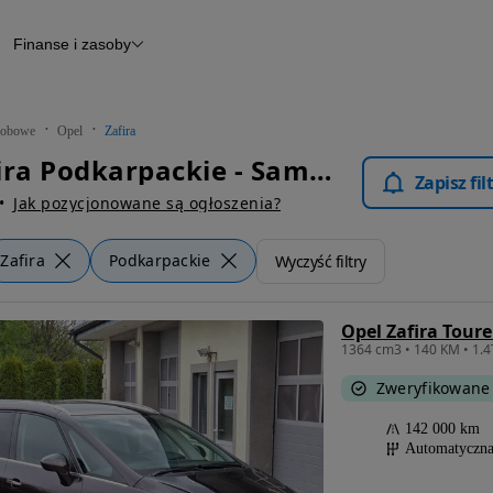
Finanse i zasoby
chody
Finansowanie
Leasing
dy
Narzędzie do wyceny samochodu
tryczne
Raport z inspekcji
obowe
Opel
Zafira
m
Raport historii pojazdu
Opel Zafira Podkarpackie - Samochody Osobowe
Otomoto News
Zapisz fi
wane
Jak pozycjonowane są ogłoszenia?
Zafira
Podkarpackie
Wyczyść filtry
Zweryfikowane
142 000 km
Automatyczn