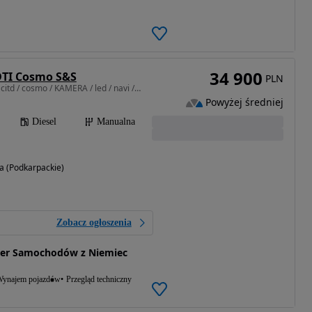
34 900
CDTI Cosmo S&S
PLN
1956 cm3 • 170 KM • 2.0 citd / cosmo / KAMERA / led / navi / nowy rozrząd / bardzo zadbany
Powyżej średniej
Diesel
Manualna
 (Podkarpackie)
Zobacz ogłoszenia
ter Samochodów z Niemiec
ynajem pojazdów
Przegląd techniczny