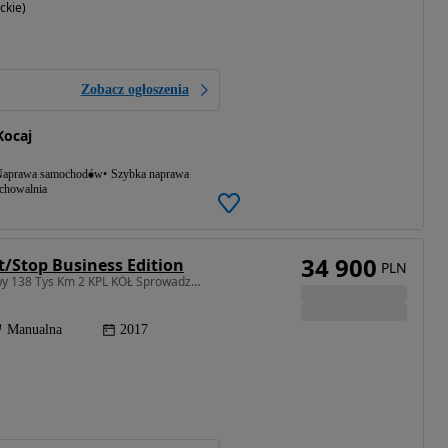
ckie)
Zobacz ogłoszenia
Kocaj
aprawa samochodów
Szybka naprawa
echowalnia
34 900
rt/Stop Business Edition
PLN
1364 cm3 • 140 KM • 1.4TB Navi Kamera 7-Osobowy 138 Tys Km 2 KPL KÓŁ Sprowadzony
Manualna
2017