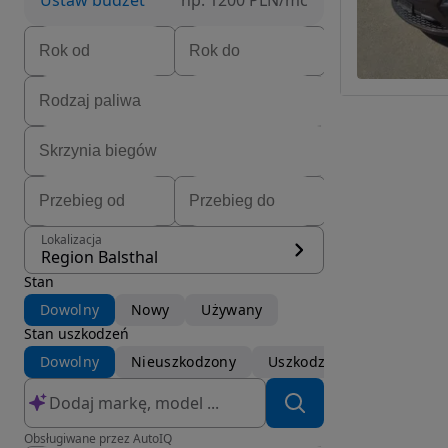
Ustaw budżet
np. 1200 PLN/mc
Lokalizacja
Region Balsthal
Stan
Dowolny
Nowy
Używany
Stan uszkodzeń
Dowolny
Nieuszkodzony
Uszkodzony
Obsługiwane przez AutoIQ