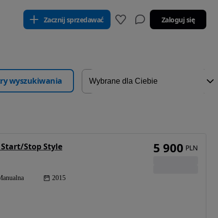
Zacznij sprzedawać
Zaloguj się
ltry wyszukiwania
5 900
 Start/Stop Style
PLN
Manualna
2015