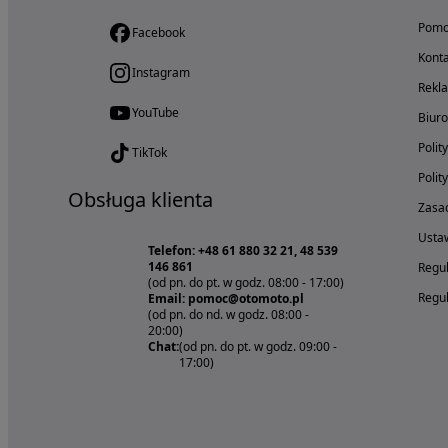
Pom
Facebook
Konta
Instagram
Rekl
YouTube
Biur
Polit
TikTok
Polit
Obsługa klienta
Zasad
Ustaw
Telefon: +48 61 880 32 21, 48 539
146 861
Regul
(od pn. do pt. w godz. 08:00 - 17:00)
Regul
Email: pomoc@otomoto.pl
(od pn. do nd. w godz. 08:00 -
20:00)
Chat:
(od pn. do pt. w godz. 09:00 -
17:00)