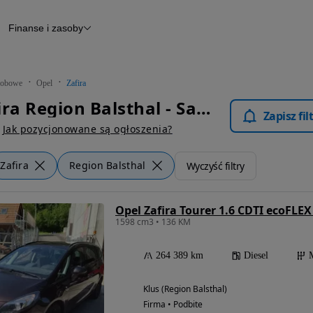
Finanse i zasoby
chody
Finansowanie
Leasing
dy
Narzędzie do wyceny samochodu
tryczne
Raport z inspekcji
obowe
Opel
Zafira
m
Raport historii pojazdu
Opel Zafira Region Balsthal - Samochody Osobowe
Otomoto News
Zapisz fi
wane
Jak pozycjonowane są ogłoszenia?
Zafira
Region Balsthal
Wyczyść filtry
Opel Zafira Tourer 1.6 CDTI ecoFLEX
1598 cm3 • 136 KM
264 389 km
Diesel
Klus (Region Balsthal)
Firma • Podbite