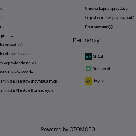
oc
Umowa kupna sprzedaży
kt
Ile jest wart Twój samochód?
ama
Finansowanie
o prasowe
Partnerzy
yka prywatności
yka plików "cookies"
OLX.pl
y odpowiedzialnej AI
Otodom.pl
ienia plików cookie
Fixly.pl
amin dla Klientów Indywidualnych
amin dla Klientów Biznesowych
Powered by OTOMOTO