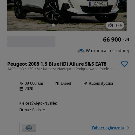
1
/
6
66 900
PLN
W granicach średniej
Peugeot 2008 1.5 BlueHDi Allure S&S EAT8
1499 cm3 • 130 KM • Kamera Nawigacja Podgrzewane fotele 100% bezwypadkowy Hak
89 000 km
Diesel
Automatyczna
2020
Kielce (Świętokrzyskie)
Firma • Podbite
Zobacz ogłoszenia