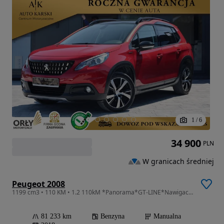
1
/
6
34 900
PLN
W granicach średniej
Peugeot 2008
1199 cm3 • 110 KM • 1.2 110kM *Panorama*GT-LINE*Nawigacja*Kamera Cofania*ABS*Bluetooth*
81 233 km
Benzyna
Manualna