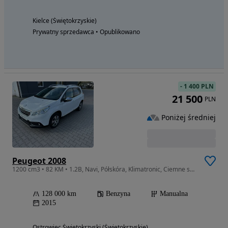
Kielce (Świętokrzyskie)
Prywatny sprzedawca • Opublikowano
-
1 400 PLN
21 500
PLN
Poniżej średniej
Peugeot 2008
1200 cm3 • 82 KM • 1.2B, Navi, Półskóra, Klimatronic, Ciemne szyby, Stan idealny
128 000 km
Benzyna
Manualna
2015
Ostrowiec Świętokrzyski (Świętokrzyskie)