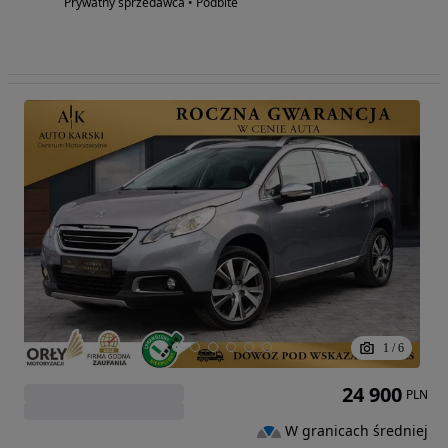
Prywatny sprzedawca • Podbite
1
/
6
24 900
PLN
W granicach średniej