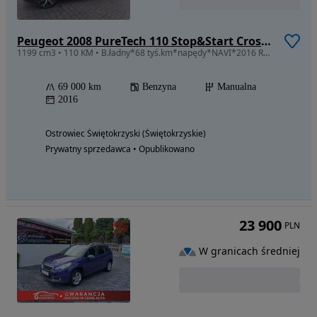
Peugeot 2008 PureTech 110 Stop&Start Crossway
1199 cm3 • 110 KM • B.ładny*68 tyś.km*napędy*NAVI*2016 ROK
69 000 km
Benzyna
Manualna
2016
Ostrowiec Świętokrzyski (Świętokrzyskie)
Prywatny sprzedawca • Opublikowano
23 900
PLN
W granicach średniej