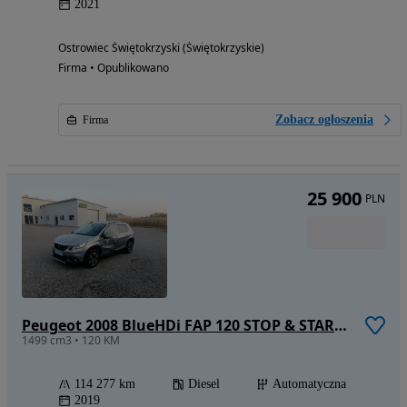
2021
Ostrowiec Świętokrzyski (Świętokrzyskie)
Firma • Opublikowano
Zobacz ogłoszenia
Firma
25 900
PLN
Peugeot 2008 BlueHDi FAP 120 STOP & START EAT6 Crossway
1499 cm3 • 120 KM
114 277 km
Diesel
Automatyczna
2019