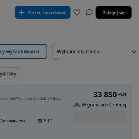
Zacznij sprzedawać
Zaloguj się
ltry wyszukiwania
ść filtry
33 850
PLN
1199 cm3 • 110 KM • Peugeot*2008*zadbany*auto miejskie*stan bardzo dobry*okazja*automat
W granicach średniej
Automatyczna
2017