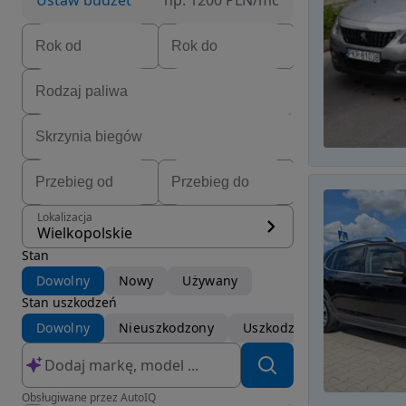
Ustaw budżet
np. 1200 PLN/mc
Lokalizacja
Wielkopolskie
Stan
Dowolny
Nowy
Używany
Stan uszkodzeń
Dowolny
Nieuszkodzony
Uszkodzony
Obsługiwane przez AutoIQ