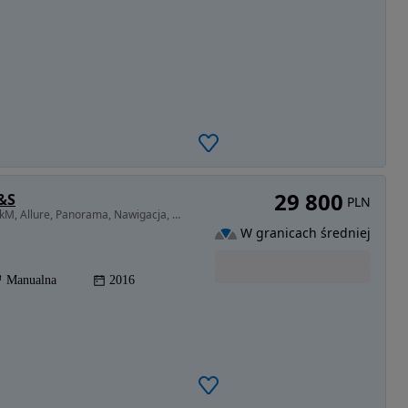
29 800
S&S
PLN
1199 cm3 • 130 KM • Salon Polski, 1.2 benzyna 130kM, Allure, Panorama, Nawigacja, Czujniki
W granicach średniej
Manualna
2016