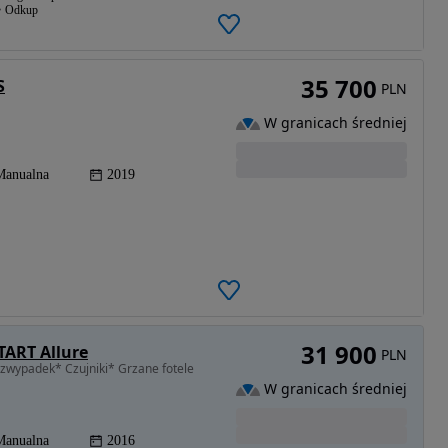
Odkup
35 700
S
PLN
W granicach średniej
Manualna
2019
31 900
TART Allure
PLN
zwypadek* Czujniki* Grzane fotele
W granicach średniej
Manualna
2016