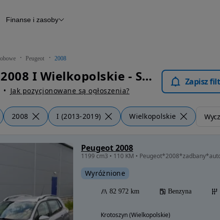
Finanse i zasoby
chody
Finansowanie
Leasing
dy
Narzędzie do wyceny samochodu
tryczne
Raport z inspekcji
obowe
Peugeot
2008
m
Raport historii pojazdu
Peugeot 2008 I Wielkopolskie - Samochody Osobowe
Otomoto News
Zapisz fi
wane
Jak pozycjonowane są ogłoszenia?
2008
I (2013-2019)
Wielkopolskie
Wyczy
Peugeot 2008
Wyróżnione
82 972 km
Benzyna
Krotoszyn (Wielkopolskie)