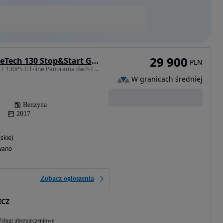
29 900
Peugeot 2008 PureTech 130 Stop&Start GT-Line Edition
PLN
1199 cm3 • 130 KM • 1.2 T 130PS GT-line Panorama dach Full !!
W granicach średniej
Benzyna
2017
skie)
wano
Zobacz ogłoszenia
ICZ
sługi ubezpieczeniowe