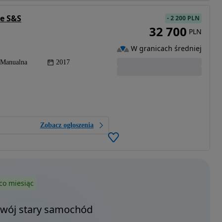
le S&S
-
2 200 PLN
32 700
PLN
W granicach średniej
Manualna
2017
Zobacz ogłoszenia
co miesiąc
Twój stary samochód