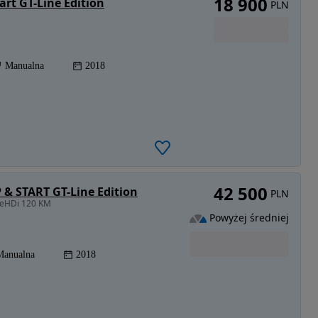
18 900
rt GT-Line Edition
PLN
Manualna
2018
42 500
 & START GT-Line Edition
PLN
ueHDi 120 KM
Powyżej średniej
Manualna
2018