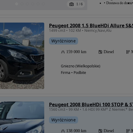
Dostawa do domu
1
/
6
Peugeot 2008 1.5 BlueHDi Allure S&
1499 cm3 • 102 KM • Niemcy,Navi,Alu
Wyróżnione
159 000 km
Diesel
Gniezno (Wielkopolskie)
Firma • Podbite
Peugeot 2008 BlueHDi 100 STOP & S
1560 cm3 • 99 KM • 1.6 HDI 99 KM* Z Niemiec* Be
Wyróżnione
138 000 km
Diesel