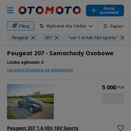
Zacznij
sprzedawać
Wybrane dla Ciebie
Filtruj
Zapisz filt
Peugeot
207
"ver-1-6-hdi-16v-sporty"
Peugeot 207 - Samochody Osobowe
Liczba ogłoszeń:
3
Jak pozycjonowane są ogłoszenia?
5 000
PLN
Peugeot 207 1.6 HDi 16V Sporty