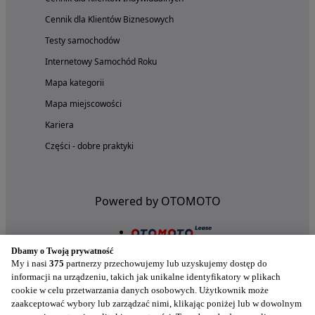
Cennik dla Klientów Biznesowych
Testy samochodów
Internetowy Samochód Roku
Mapa kategorii
Mapa miejscowości
Kariera
Części - dobre praktyki
Powered by OTOMOTO
Dbamy o Twoją prywatność
My i nasi
375
partnerzy przechowujemy lub uzyskujemy dostęp do
informacji na urządzeniu, takich jak unikalne identyfikatory w plikach
cookie w celu przetwarzania danych osobowych. Użytkownik może
zaakceptować wybory lub zarządzać nimi, klikając poniżej lub w dowolnym