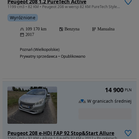
Peugeot 208 1.2 PureTech Active
1199 cm3 • 82 KM • Peugeot 208 w wersji 82 KM PureTech Style z 2017 roku.
Wyróżnione
109 170 km
Benzyna
Manualna
2017
Poznań (Wielkopolskie)
Prywatny sprzedawca • Opublikowano
14 900
PLN
W granicach średniej
Peugeot 208 e-HDi FAP 92 Stop&Start Allure
1560 cm3 • 92 KM • Allure 1.6 e-HDi 92 KM • 2012 • Po opłatach • Gotowy do rejestracji