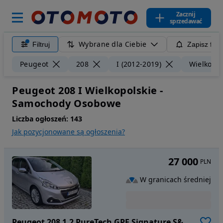
Zacznij
sprzedawać
Wybrane dla Ciebie
Filtruj
Zapisz filt
Peugeot
208
I (2012-2019)
Wielkopol
Peugeot 208 I Wielkopolskie -
Samochody Osobowe
Liczba ogłoszeń:
143
Jak pozycjonowane są ogłoszenia?
27 000
PLN
W granicach średniej
Peugeot 208 1.2 PureTech GPF Signature S&S EAT6