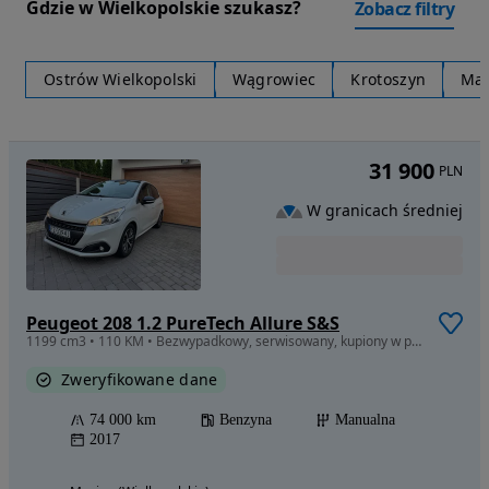
Gdzie w Wielkopolskie szukasz?
Zobacz filtry
Ostrów Wielkopolski
Wągrowiec
Krotoszyn
Mar
31 900
PLN
W granicach średniej
Peugeot 208 1.2 PureTech Allure S&S
1199 cm3 • 110 KM • Bezwypadkowy, serwisowany, kupiony w polskim salonie w Zielonej Górze
Zweryfikowane dane
74 000 km
Benzyna
Manualna
2017