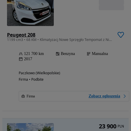
Peugeot 208
1199 cm3 • 68 KM • Klimatyzacj Nowe Sprzęgło Tempomat z Niemiec Polecam!!!
121 700 km
Benzyna
Manualna
2017
Paczkowo (Wielkopolskie)
Firma • Podbite
Zobacz ogłoszenia
Firma
23 900
PLN