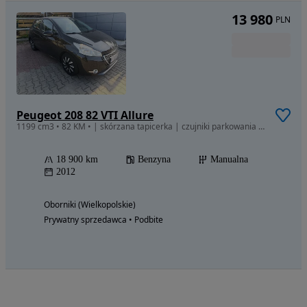
13 980
PLN
Peugeot 208 82 VTI Allure
1199 cm3 • 82 KM • | skórzana tapicerka | czujniki parkowania | dotykowy ekran |
18 900 km
Benzyna
Manualna
2012
Oborniki (Wielkopolskie)
Prywatny sprzedawca • Podbite