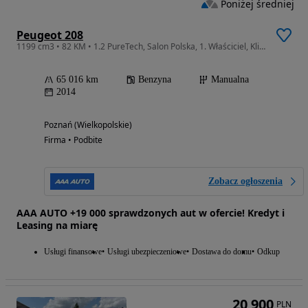
Poniżej średniej
Peugeot 208
1199 cm3 • 82 KM • 1.2 PureTech, Salon Polska, 1. Właściciel, Klima, Tempomat ,
65 016 km
Benzyna
Manualna
2014
Poznań (Wielkopolskie)
Firma • Podbite
Zobacz ogłoszenia
AAA AUTO +19 000 sprawdzonych aut w ofercie! Kredyt i
Leasing na miarę
Usługi finansowe
Usługi ubezpieczeniowe
Dostawa do domu
Odkup
20 900
PLN